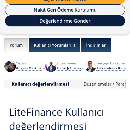
Nakit Geri Ödeme Kurulumu
Değerlendirme Gönder
Yorum
Kullanıcı Yorumları (
)
İndirimler
Yazan
Düzenleyen
Gerçeği kontrol ede
Angelo Martins
David Johnson
Alexandreas Kourri
Kullanıcı değerlendirmesi
Düzenlemeler / Paranı
LiteFinance Kullanıcı
değerlendirmesi