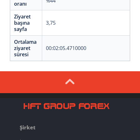
%44
oranı
Ziyaret
başına
3,75
sayfa
Ortalama
ziyaret
00:02:05.4710000
süresi
Şirket