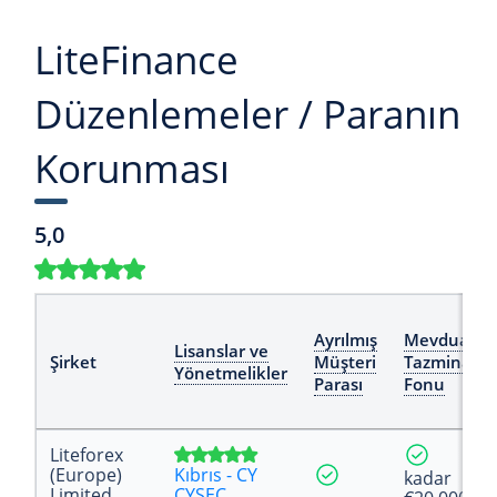
LiteFinance
Düzenlemeler / Paranın
Korunması
5,0
Ayrılmış
Mevduat
Lisanslar ve
Şirket
Müşteri
Tazminat
Yönetmelikler
Parası
Fonu
Liteforex
(Europe)
Kıbrıs - CY
kadar
Limited
CYSEC