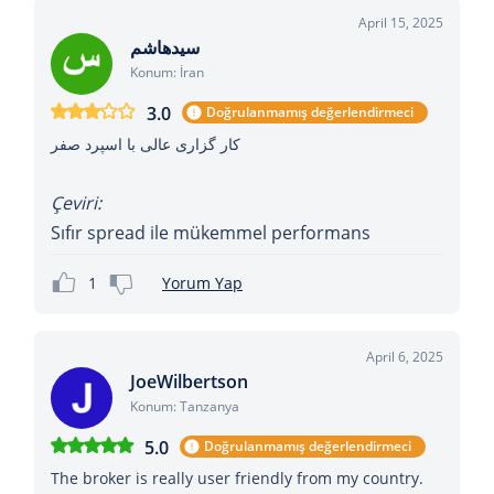
April 15, 2025
سیدهاشم
Konum: İran
3.0
Doğrulanmamış değerlendirmeci
کار گزاری عالی با اسپرد صفر
Çeviri:
Sıfır spread ile mükemmel performans
1
Yorum Yap
April 6, 2025
JoeWilbertson
Konum: Tanzanya
5.0
Doğrulanmamış değerlendirmeci
The broker is really user friendly from my country.