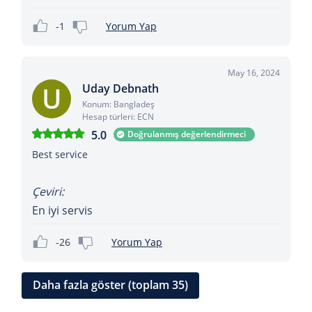
-1
Yorum Yap
May 16, 2024
Uday Debnath
Konum: Bangladeş
Hesap türleri: ECN
5.0
Doğrulanmış değerlendirmeci
Best service
Çeviri:
En iyi servis
-26
Yorum Yap
Daha fazla göster (toplam 35)