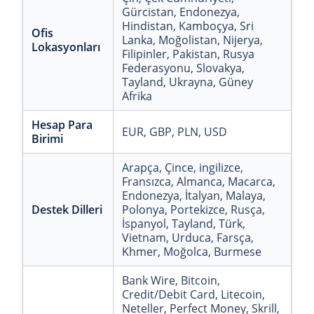
Gürcistan
, Endonezya
,
Hindistan
, Kamboçya
, Sri
Ofis
Lanka
, Moğolistan
, Nijerya
,
Lokasyonları
Filipinler
, Pakistan
, Rusya
Federasyonu
, Slovakya
,
Tayland
, Ukrayna
, Güney
Afrika
Hesap Para
EUR
, GBP
, PLN
, USD
Birimi
Arapça
, Çince
, ingilizce
,
Fransızca
, Almanca
, Macarca
,
Endonezya
, İtalyan
, Malaya
,
Destek Dilleri
Polonya
, Portekizce
, Rusça
,
İspanyol
, Tayland
, Türk
,
Vietnam
, Urduca
, Farsça
,
Khmer
, Moğolca
, Burmese
Bank Wire
, Bitcoin
,
Credit/Debit Card
, Litecoin
,
Neteller
, Perfect Money
, Skrill
,