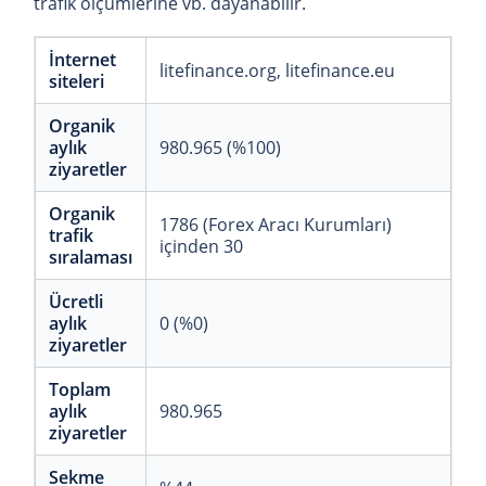
trafik ölçümlerine vb. dayanabilir.
İnternet
litefinance.org
litefinance.eu
siteleri
Organik
aylık
980.965 (%100)
ziyaretler
Organik
1786 (Forex Aracı Kurumları)
trafik
içinden 30
sıralaması
Ücretli
aylık
0 (%0)
ziyaretler
Toplam
aylık
980.965
ziyaretler
Sekme