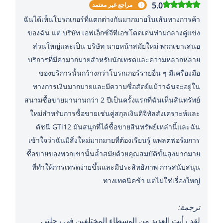
5.0
مراجع غير معتمد
ฉันได้เห็นโบรกเกอร์ที่แตกต่างกันมากมายในเส้นทางการค้า
ของฉัน แต่ บริษัท เอฟเอ็กซ์จีทีเอชโดดเด่นท่ามกลางคู่แข่ง
ส่วนใหญ่และเป็น บริษัท นายหน้าสมัยใหม่ พวกเขาเสนอ
บริการที่มีค่ามากมายสำหรับนักเทรดและความหลากหลาย
ของบริการนั้นกว้างกว่าโบรกเกอร์รายอื่น ๆ มีเครื่องมือ
ทางการเงินมากมายและมีความซื่อสัตย์แม้ว่าฉันจะอยู่ใน
สนามซื้อขายมานานกว่า 2 ปีเป็นครั้งแรกที่ฉันเห็นสินทรัพย์
ใหม่สำหรับการซื้อขายเช่นคู่สกุลเงินดิจิทัลสังเคราะห์และ
ดัชนี GTi12 มันสนุกที่ได้ซื้อขายสินทรัพย์เหล่านี้และฉัน
เข้าใจว่าฉันมีสิ่งใหม่มากมายที่ต้องเรียนรู้ แพลตฟอร์มการ
ซื้อขายของพวกเขานั้นล้ำสมัยด้วยคุณสมบัติขั้นสูงมากมาย
ที่ทำให้การเทรดง่ายขึ้นและมีประสิทธิภาพ การสนับสนุน
ทางเทคนิคช้า แต่ไม่ใช่เรื่องใหญ่
ترجمة:
لقد رأيت العديد من الوسطاء المختلفين في رحلتي