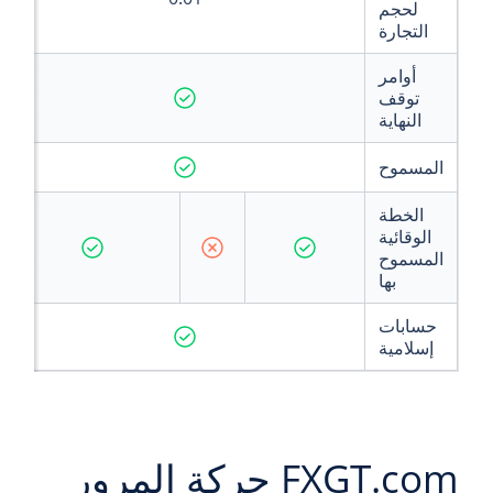
لحجم
التجارة
أوامر
توقف
النهاية
المسموح
الخطة
الوقائية
المسموح
بها
حسابات
إسلامية
FXGT.com حركة المرور