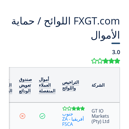
FXGT.com اللوائح / حماية
الأموال
3.0
أموال
صندوق
حماية
التراخيص
الشركة
العملاء
تعويض
الرصيد
واللوائح
المنفصلة
الودائع
السلبي
GT IO
جنوب
Markets
أفريقيا - ZA
(Pty) Ltd
FSCA