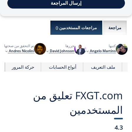
إرسال المراجعة
مراجعة
مراجعات المستخدمين (
)
كتبها
حررها
تم التحقق من صحتها بو
Andres Nicolini
David Johnson
Angelo Martins
م
ملف التعريف
أنواع الحسابات
حركة المرور
FXGT.com تعليق من
المستخدمين
4.3