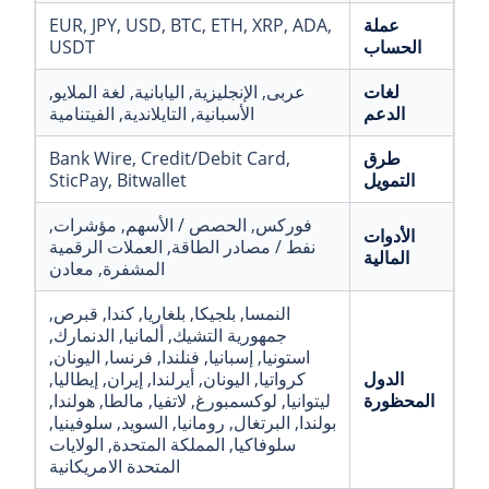
عملة
,
, ADA
, XRP
, ETH
, BTC
, USD
, JPY
EUR
الحساب
USDT
لغات
عربى
, الإنجليزية
, اليابانية
, لغة الملايو
,
الدعم
الأسبانية
, التايلاندية
, الفيتنامية
طرق
,
, Credit/Debit Card
Bank Wire
التمويل
, Bitwallet
SticPay
فوركس
, الحصص / الأسهم
, مؤشرات
,
الأدوات
نفط / مصادر الطاقة
, العملات الرقمية
المالية
المشفرة
, معادن
النمسا
, بلجيكا
, بلغاريا
, كندا
, قبرص
,
جمهورية التشيك
, ألمانيا
, الدنمارك
,
استونيا
, إسبانيا
, فنلندا
, فرنسا
, اليونان
,
الدول
كرواتيا
, اليونان
, أيرلندا
, إيران
, إيطاليا
,
المحظورة
ليتوانيا
, لوكسمبورغ
, لاتفيا
, مالطا
, هولندا
,
بولندا
, البرتغال
, رومانيا
, السويد
, سلوفينيا
,
سلوفاكيا
, المملكة المتحدة
, الولايات
المتحدة الامريكانية