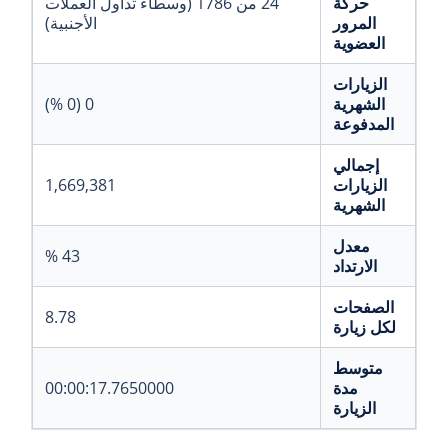
حركة
24 من 1786 (وسطاء تداول العملات
المرور
الأجنبية)
العضوية
الزيارات
الشهرية
0 (0 %)
المدفوعة
إجمالي
الزيارات
1,669,381
الشهرية
معدل
43 %
الارتداد
الصفحات
8.78
لكل زيارة
متوسط
مدة
00:00:17.7650000
الزيارة