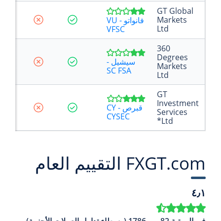
GT Global
Markets
فانواتو - VU
Ltd
VFSC
360
Degrees
سيشيل -
Markets
SC FSA
Ltd
GT
Investment
قبرص - CY
Services
CYSEC
Ltd*
FXGT.com التقييم العام
٤٫١