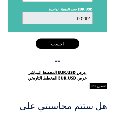
EUR.USD حجم النقطة الواحدة
احسب
--
عرض EUR.USD المخطط المباشر
عرض EUR.USD المخطط التاريخي
تضمين < />
هل ستتم محاسبتي على