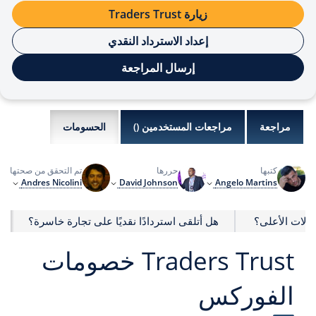
زيارة Traders Trust
إعداد الاسترداد النقدي
إرسال المراجعة
مراجعة
مراجعات المستخدمين (
)
الحسومات
كتبها
حررها
تم التحقق من صحتها بو
Andres Nicolini
David Johnson
Angelo Martins
لات الأعلى؟
هل أتلقى استردادًا نقديًا على تجارة خاسرة؟
Traders Trust خصومات
الفوركس