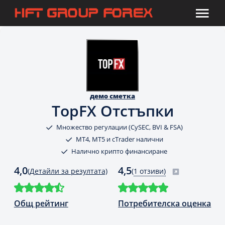
демо сметка
TopFX Отстъпки
Множество регулации (CySEC, BVI & FSA)
MT4, MT5 и cTrader налични
Налично крипто финансиране
4,0
4,5
(Детайли за резултата)
(
1 отзиви)
Общ рейтинг
Потребителска оценка