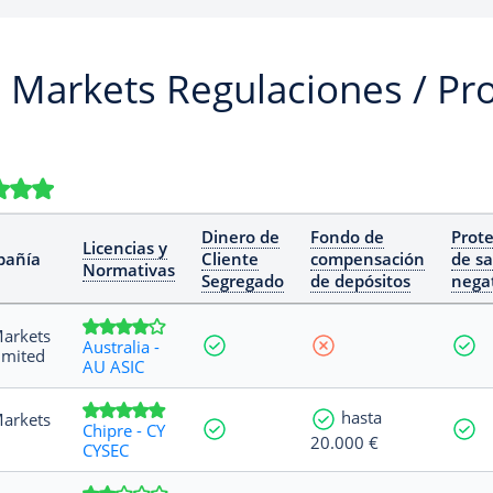
Markets Regulaciones / Pro
Dinero de
Fondo de
Prote
Licencias y
añía
Cliente
compensación
de sa
Normativas
Segregado
de depósitos
nega
arkets
Australia -
imited
AU ASIC
hasta
arkets
Chipre - CY
20.000 €
CYSEC