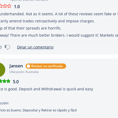
1.0
underhanded. Not as it seems. A lot of these reviews seem fake or
rarily amend trades retroactively and impose charges.
p of that their spreads are horrific.
away! There are much better brokers. I would suggest IC Markets or
0
Dejar un comentario
Jansen
Revisor no verificado
Ubicación: Australia
5.0
ce is good. Deposit and Withdrawal is quick and easy
cción:
vicio es bueno. Depositar y Retirar es rápido y fácil