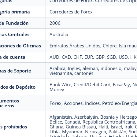
gorías
Corredores de Forex
, Corredores de Cri
oría primaria
Corredores de Forex
de Fundación
2006
nas Centrales
Australia
ciones de Oficinas
Emiratos Árabes Unidos
, Chipre
, Isla mau
a de cuenta
AUD
, CAD
, CHF
, EUR
, GBP
, SGD
, USD
, H
Arábica
, Inglés
, alemán
, indonesio
, mala
mas de Soporte
vietnamita
, cantonés
Bank Wire
, Credit/Debit Card
, FasaPay
, N
dos de Depósito
Money
rumentos
Forex
, Acciones
, Índices
, Petróleo/Energí
ncieros
Afganistán
, Azerbaiyán
, Bosnia y Herzego
Belice
, Canadá
, República Centroafricana
s prohibidos
Ghana
, Guinea-Bissau
, Haití
, Israel
, Irak
, 
Libia
, Myanmar
, Nicaragua
, Pakistán
, Su
Trinidad y Tobago
, Ucrania
, Estados Unid