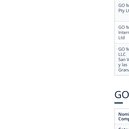
GO M
Pty L
GO M
Inter
Ltd
GO M
LLC
San V
y las
Gran
GO 
Nomb
Comp