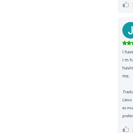
I hav
I m h
havin
Tradu
Llevo 
es mu
prefer