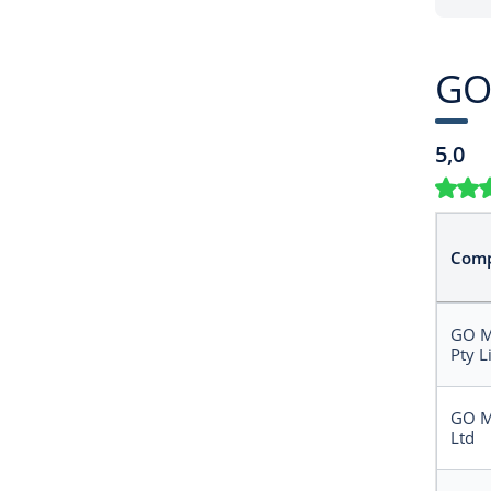
GO 
5,0
Comp
GO M
Pty L
GO M
Ltd