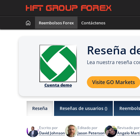
Reembolsos Forex
Contáctenos
Reseña d
Lea nuestra reseña con
Visite GO Markets
Cuenta demo
Reseña
Reseñas de usuarios (
)
Reembols
Escrito por
Editado por
Revisado por
David Johnson
Jason Peterson
Angelo Mart