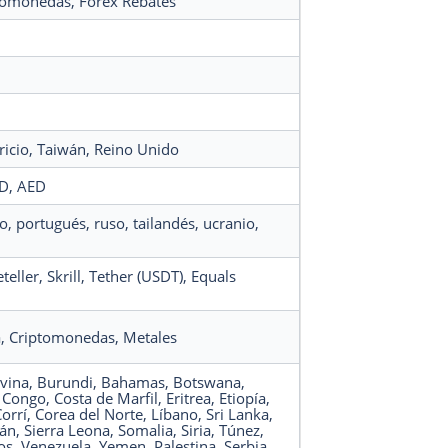
ptomonedas
, Forex Rebates
ricio
, Taiwán
, Reino Unido
KD
, AED
yo
, portugués
, ruso
, tailandés
, ucranio
,
eteller
, Skrill
, Tether (USDT)
, Equals
a
, Criptomonedas
, Metales
vina
, Burundi
, Bahamas
, Botswana
,
, Congo
, Costa de Marfil
, Eritrea
, Etiopía
,
Corrí
, Corea del Norte
, Líbano
, Sri Lanka
,
dán
, Sierra Leona
, Somalia
, Siria
, Túnez
,
os
, Venezuela
, Yemen
, Palestina
, Serbia