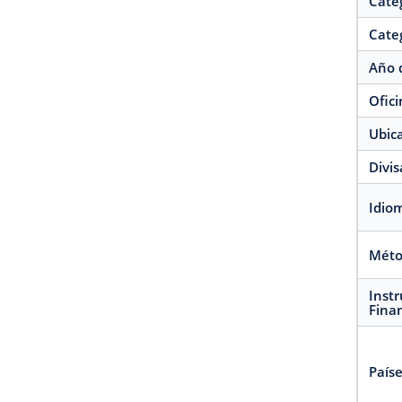
Cate
Categ
Año 
Ofici
Ubica
Divis
Idio
Méto
Inst
Fina
Paíse