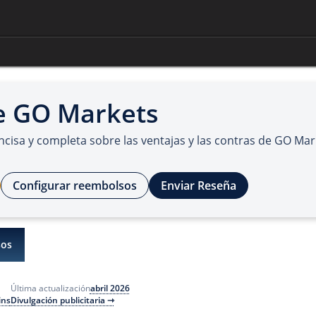
e GO Markets
cisa y completa sobre las ventajas y las contras de GO Mar
Configurar reembolsos
Enviar Reseña
os
abril 2026
Última actualización
ins
Divulgación publicitaria ⇾