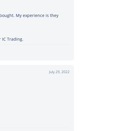
 bought. My experience is they
 IC Trading.
July 29, 2022