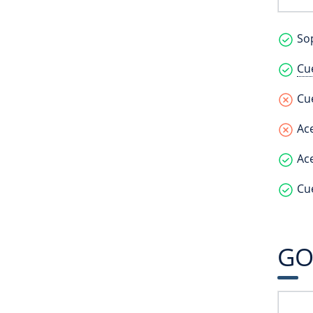
Sop
Cu
Cue
Ace
Ace
Cue
GO