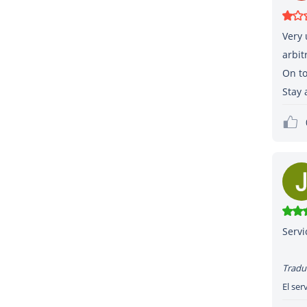
Very 
arbit
On to
Stay 
Servi
Tradu
El ser