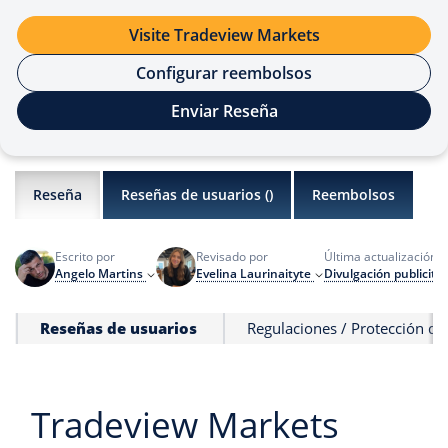
Visite Tradeview Markets
Configurar reembolsos
Enviar Reseña
Reseña
Reseñas de usuarios (
)
Reembolsos
a
Escrito por
Revisado por
Última actualización
Angelo Martins
Evelina Laurinaityte
Divulgación publicita
Reseñas de usuarios
Regulaciones / Protección de
Tradeview Markets