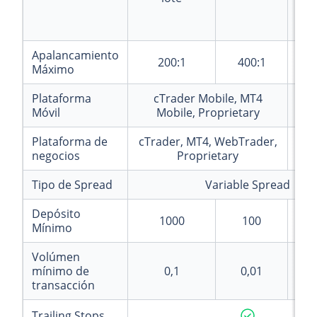
Apalancamiento
200:1
400:1
Máximo
Plataforma
cTrader Mobile, MT4
MT5
Móvil
Mobile, Proprietary
Plataforma de
cTrader, MT4, WebTrader,
negocios
Proprietary
Tipo de Spread
Variable Spread
Depósito
1000
100
Mínimo
Volúmen
mínimo de
0,1
0,01
transacción
Trailing Stops