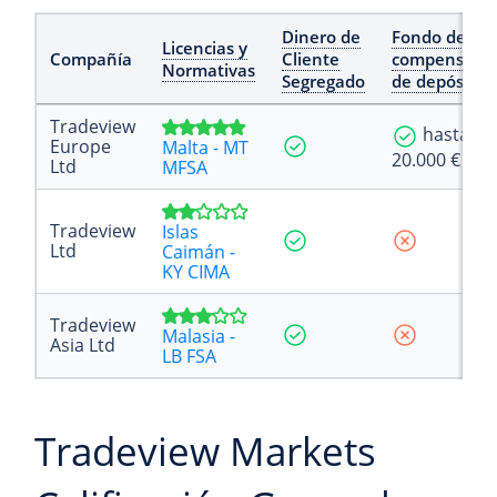
Dinero de
Fondo de
Licencias y
Compañía
Cliente
compensaci
Normativas
Segregado
de depósitos
Tradeview
hasta
Europe
Malta - MT
20.000 €
Ltd
MFSA
Tradeview
Islas
Ltd
Caimán -
KY CIMA
Tradeview
Malasia -
Asia Ltd
LB FSA
Tradeview Markets