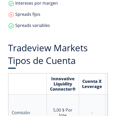
Intereses por margen
Spreads fijos
Spreads variables
Tradeview Markets
Tipos de Cuenta
Innovative
Cuenta X
Tra
Liquidity
Leverage
S
Connector®
5,00 $
Por
Cli
Comisión
-
lote
for