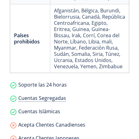
Afganistán
, Bélgica
, Burundi
,
Bielorrusia
, Canadá
, República
Centroafricana
, Egipto
,
Eritrea
, Guinea
, Guinea-
Países
Bissau
, Irak
, Corrí
, Corea del
prohibidos
Norte
, Líbano
, Libia
, mali
,
Myanmar
, Federación Rusa
,
Sudán
, Somalia
, Siria
, Túnez
,
Ucrania
, Estados Unidos
,
Venezuela
, Yemen
, Zimbabue
Soporte las 24 horas
Cuentas Segregadas
Cuentas Islámicas
Acepta Clientes Canadienses
Acepta Clientes Japoneses