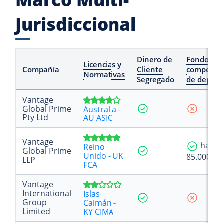
Jurisdiccional
Dinero de
Fondo de
Licencias y
Compañía
Cliente
compensa
Normativas
Segregado
de depósi
Vantage
Global Prime
Australia -
Pty Ltd
AU ASIC
Vantage
hasta
Reino
Global Prime
Unido - UK
85.000 £
LLP
FCA
Vantage
International
Islas
Group
Caimán -
Limited
KY CIMA