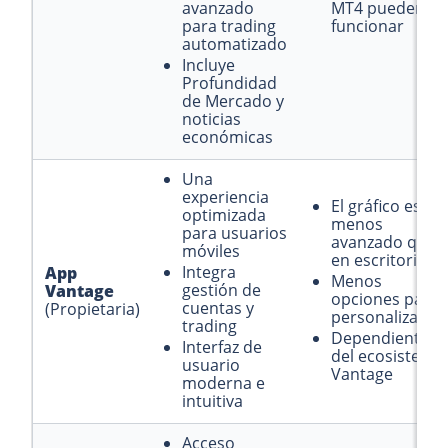
avanzado
MT4 pueden n
para trading
funcionar
automatizado
Incluye
Profundidad
de Mercado y
noticias
económicas
Una
experiencia
El gráfico es
optimizada
menos
para usuarios
avanzado que
móviles
en escritorio
Integra
App
Menos
gestión de
Vantage
opciones para
cuentas y
(Propietaria)
personalizació
trading
Dependiente
Interfaz de
del ecosistema
usuario
Vantage
moderna e
intuitiva
Acceso