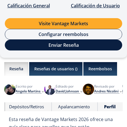
Calificación General
Calificación de Usuario
Visite Vantage Markets
Configurar reembolsos
Enviar Reseña
Reseña
Reseñas de usuarios (
)
Reembolsos
Escrito por
Editado por
Revisado por
Últ
Angelo Martins
David Johnson
Andres Nicolini
Div
Depósitos/Retiros
Apalancamiento
Perfil
Esta reseña de Vantage Markets 2026 ofrece una