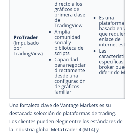
directo a los
gráficos de
primera clase
Es una
de
plataforma
TradingView
basada en web
Amplia
que requiere u
comunidad
ProTrader
enlace de
social y
(Impulsado
internet establ
biblioteca de
por
Las
scripts
TradingView)
características
Capacidad
específicas del
para negociar
broker pueden
directamente
diferir de MT4/
desde una
configuración
de gráficos
familiar
Una fortaleza clave de Vantage Markets es su
destacada selección de plataformas de trading.
Los clientes pueden elegir entre los estándares de
la industria global MetaTrader 4 (MT4) y