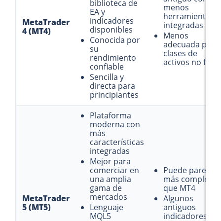
biblioteca de
menos
EA y
herramientas
indicadores
MetaTrader
integradas
disponibles
4 (MT4)
Menos
Conocida por
adecuada para
su
clases de
rendimiento
activos no fore
confiable
Sencilla y
directa para
principiantes
Plataforma
moderna con
más
características
integradas
Mejor para
comerciar en
Puede parecer
una amplia
más compleja
gama de
que MT4
mercados
MetaTrader
Algunos
5 (MT5)
Lenguaje
antiguos
MQL5
indicadores de