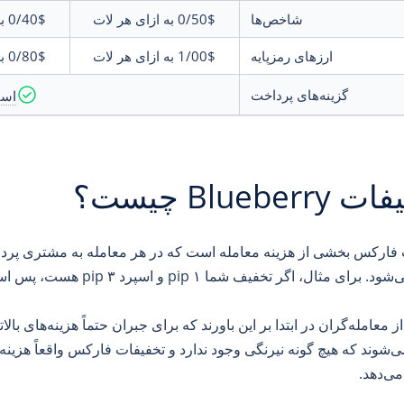
شاخص‌ها
0/50$
به ازای هر لات
0/40$
ب
ارزهای رمزپایه
1/00$
به ازای هر لات
0/80$
ب
گزینه‌های پرداخت
است
Blueberr چیست؟
فارکس بخشی از هزینه معامله است که در هر معامله به مشتری پرداخت
مثال، اگر تخفیف شما ۱ pip و اسپرد ۳ pip هست، پس اسپرد خالص شما تنها ۲ pip است.
ز معامله‌گران در ابتدا بر این باورند که برای جبران حتماً هزینه‌های بال
‌شوند که هیچ گونه نیرنگی وجود ندارد و تخفیفات فارکس واقعاً هزینه‌
ی‌دهد.