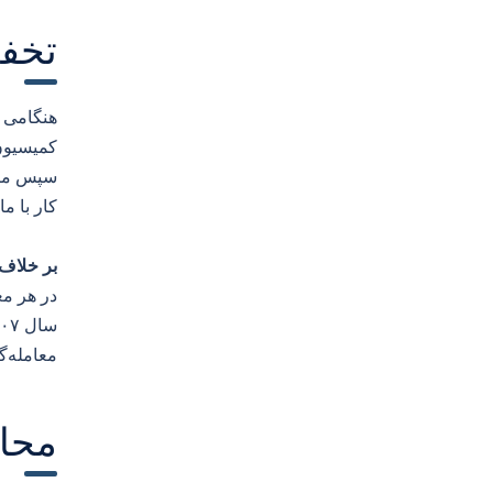
تخفیفات eberry
هنگامی ک
کمیسیون 
سپس ما ب
کار با م
بر خلاف 
در هر مع
معامله‌گران دوست‌د
محاس