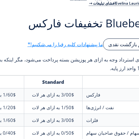
Evelina Lauri
افشای تبلیغات ⇾
B تخفیفات فارکس
ما پیشنهادات کلیه رقبا را می‌شکنیم!*
 بازگشت نقدی
ه.
Standard
فارکس
3/00$
به ازای هر لات
1/60$
ب
نفت / انرژی‌ها
1/50$
به ازای هر لات
1/20$
ب
فلزات
3/00$
به ازای هر لات
1/60$
ب
هام / حقوق صاحبان سهام
0/50$
به ازای هر لات
0/40$
ب