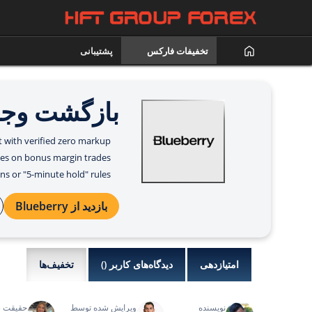
تخفیفات فارکس
پشتیبانی
بازگشت وجه ueberry
t with verified zero markup.
es on bonus margin trades.
ns or "5-minute hold" rules.
بازدید از Blueberry
امتیازدهی
دیدگاه‌های کاربر (
)
تخفیف‌ها
نویسنده
ویرایش شده توسط
حقیقت 