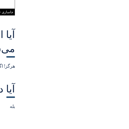
جاسازی <
آیا 
می‌
هرگز! اگ
آیا 
بله