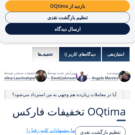
بازدید از OQtima
تنظیم بازگشت نقدی
ارسال دیدگاه
امتیازدهی
دیدگاه‌های کاربر (
)
تخفیف‌ها
نویسنده
ویرایش شده توسط
حقیقت سنجی توسط
Evelina Laurinaityte
David Johnson
Angelo Martins
؟
آیا در معاملات زیان‌ده هم وجهی به من استرداد می‌شود؟
OQtima تخفیفات فارکس
ما پیشنهادات کلیه رقبا را
تنظیم بازگشت نقدی