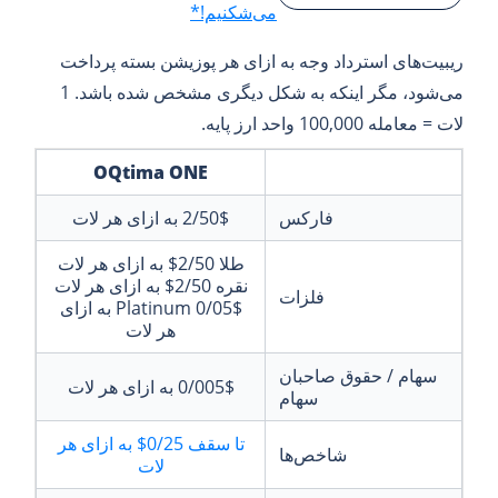
می‌شکنیم!*
ریبیت‌های استرداد وجه به ازای هر پوزیشن بسته پرداخت
می‌شود، مگر اینکه به شکل دیگری مشخص شده باشد. 1
لات = معامله 100,000 واحد ارز پایه.
OQtima ONE
فارکس
2/50$
به ازای هر لات
طلا
2/50$
به ازای هر لات
نقره
2/50$
به ازای هر لات
فلزات
0/05$
Platinum
به ازای
هر لات
سهام / حقوق صاحبان
0/005$
به ازای هر لات
سهام
تا سقف
0/25$
به ازای هر
شاخص‌ها
لات