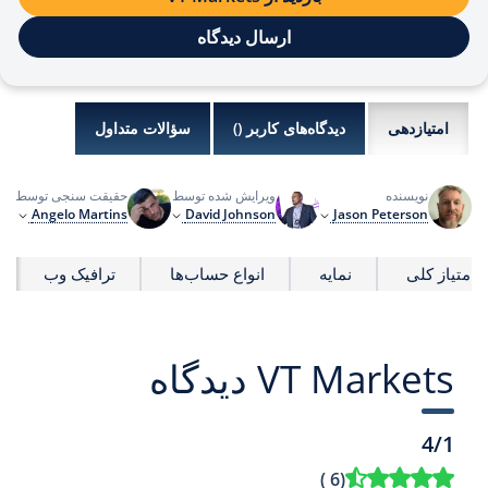
ارسال دیدگاه
امتیازدهی
دیدگاه‌های کاربر (
)
سؤالات متداول
نویسنده
ویرایش شده توسط
حقیقت سنجی توسط
آخر
Jason Peterson
David Johnson
Angelo Martins
افش
امتیاز کلی
نمایه
انواع حساب‌ها
ترافیک وب
VT Markets دیدگاه
4/1
)
6
(