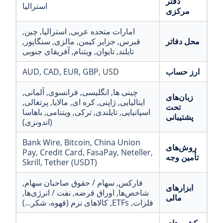
دفتر
استرالیا
مرکزی
امارات متحده عربی
, استرالیا
, چین
,
محل دفاتر
قبرس
, جزایر کیمن
, مالزی
, سنگاپور
,
تایلند
, تایوان
, ویتنام
, آفریقای جنوبی
ارز حساب
, USD
, GBP
, EUR
, CAD
AUD
چینی ها
, انگلیسی
, فرانسوی
, آلمانی
,
زبان‌های
ایتالیایی
, ژاپنی
, کره ای
, مالایا
, پرتغالی
,
تحت
اسپانیایی
, تایلندی
, ترکی
, ویتنامی
, باهاسا
پشتیبانی
(اندونزی)
Bank Wire
, Bitcoin
, China Union
روش‌های
Pay
, Credit Card
, FasaPay
, Neteller
,
تأمین وجه
Skrill
, Tether (USDT)
فارکس
, سهام / حقوق صاحبان سهام
,
ابزارهای
شاخص‌ها
, اوراق قرضه
, نفت / انرژی‌ها
,
مالی
فلزات
, ETFs
, کالاهای نرم (قهوه، شکر...)