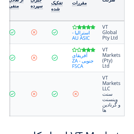
مقررات
تفکیک
سپرده
منفی
شده
VT
Global
استرالیا -
Pty Ltd
AU ASIC
VT
Markets
آفریقای
(Pty)
جنوبی - ZA
Ltd
FSCA
VT
Markets
LLC
سنت
وینسنت
و گرنادین
ها