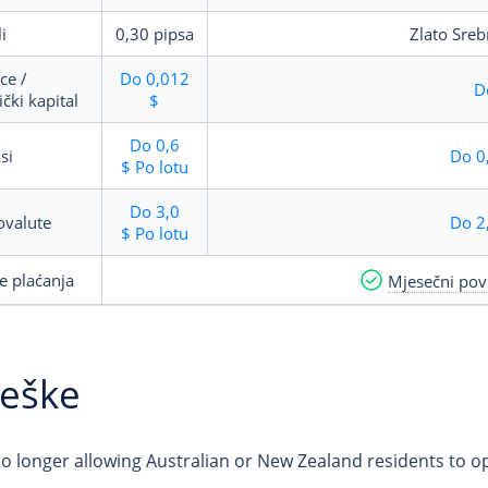
i
0,30
pipsa
Zlato
Sreb
ce /
Do
0,012
D
ički kapital
$
Do
0,6
si
Do
0
$
Po lotu
Do
3,0
ovalute
Do
2
$
Po lotu
e plaćanja
Mjesečni pov
ješke
 no longer allowing Australian or New Zealand residents to o