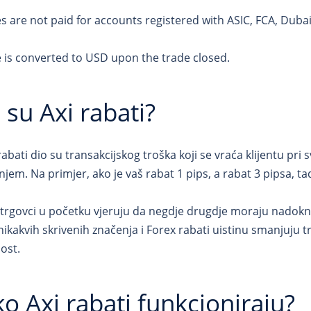
s are not paid for accounts registered with ASIC, FCA, Dubai
 is converted to USD upon the trade closed.
 su Axi rabati?
abati dio su transakcijskog troška koji se vraća klijentu pri
jem. Na primjer, ako je vaš rabat 1 pips, a rabat 3 pipsa, ta
trgovci u početku vjeruju da negdje drugdje moraju nadokna
ikakvih skrivenih značenja i Forex rabati uistinu smanjuju tr
ost.
o Axi rabati funkcioniraju?