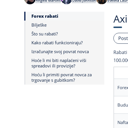
Angelo Martins
David Johnson
Evelina Laur
Axi
Forex rabati
Bilješke
Što su rabati?
Post
Kako rabati funkcioniraju?
Izračunajte svoj povrat novca
Rabati 
100.00
Hoće li mi biti naplaćeni viši
spreadovi ili provizije?
Hoću li primiti povrat novca za
trgovanje s gubitkom?
Fore
Budu
Nafta