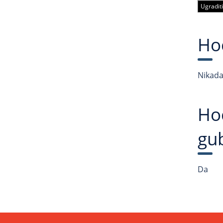
Ugraditi
Hoć
Nikada
Hoć
gu
Da