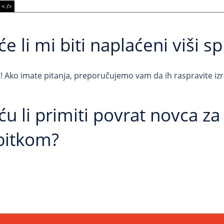
 < />
e li mi biti naplaćeni viši sp
! Ako imate pitanja, preporučujemo vam da ih raspravite iz
u li primiti povrat novca za
bitkom?