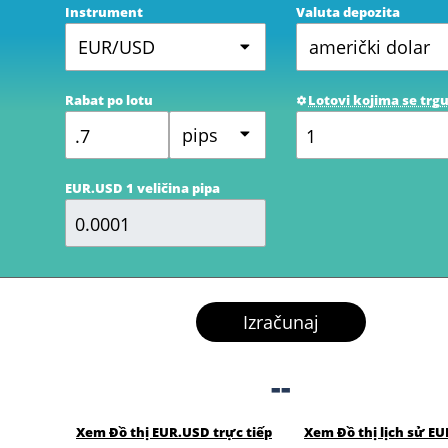
Instrument
Valuta depozita
EUR/USD
američki dolar
Rabat po lotu
Lotovi kojima se trgu
pips
EUR.USD 1 veličina pipa
Izračunaj
--
Xem Đồ thị EUR.USD trực tiếp
Xem Đồ thị lịch sử E