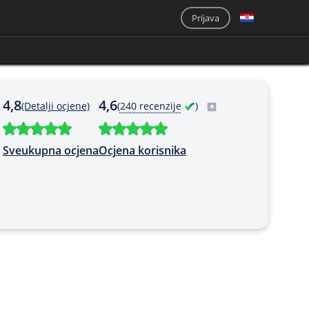
Prijava
4,8
4,6
(Detalji ocjene)
(
240 recenzije
)
Sveukupna ocjena
Ocjena korisnika