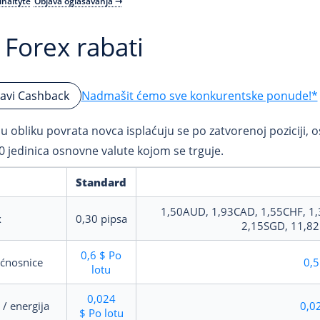
inaityte
Objava oglašavanja ⇾
 Forex rabati
Nadmašit ćemo sve konkurentske ponude!*
avi Cashback
u obliku povrata novca isplaćuju se po zatvorenoj poziciji, 
0 jedinica osnovne valute kojom se trguje.
Standard
1,50AUD, 1,93CAD, 1,55CHF, 1,
x
0,30
pipsa
2,15SGD, 11,8
0,6 $
Po
ćnosnice
0,5
lotu
0,024
 / energija
0,0
$
Po lotu