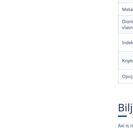
Metal
Dioni
vlasn
Indek
Kript
Opcij
Bil
Axi is