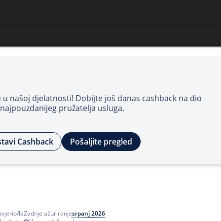
e u našoj djelatnosti! Dobijte još danas cashback na dio
 najpouzdanijeg pružatelja usluga.
tavi Cashback
Pošaljite pregled
srpanj 2026
ovjerio/la
Zadnje ažuriranje