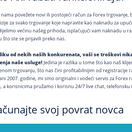
 nama povežete novi ili postojeći račun za Forex trgovanje,
ovizije za svako trgovanje koje napravite kao naknadu za upu
ijelimo većinu našeg prihoda, isplaćujući vam naknadu u ra
 što ste se prijavili preko nas.
liku od nekih naših konkurenata, vaši se troškovi nik
enja naše usluge!
Jedina je razlika u tome što kao naš kli
enom trgovanju, što nas čini profitabilnijim od registracije 
ni 2007. godine, mi smo originalni i vodeći servis za Forex r
, a korisnicima pružamo i korisnu 24/7 live chat, telefonsku 
ačunajte svoj povrat novca