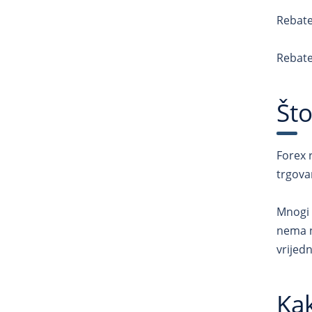
Rebate
Rebate
Što
Forex r
trgovan
Mnogi 
nema n
vrijedn
Kak