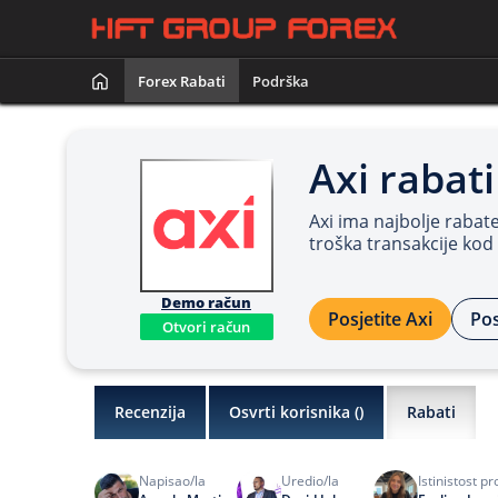
Forex Rabati
Podrška
Axi rabati
Axi ima najbolje rabat
troška transakcije kod
Demo račun
Posjetite Axi
Pos
Otvori račun
Recenzija
Osvrti korisnika (
)
Rabati
Napisao/la
Uredio/la
Istinistost pr