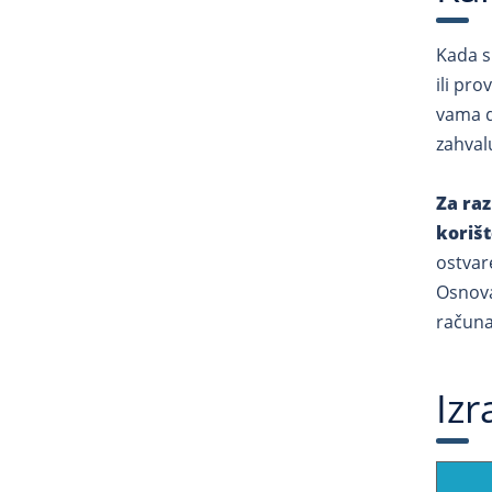
Kada s
ili pr
vama d
zahvalu
Za raz
korišt
ostvar
Osnova
računa
Izr