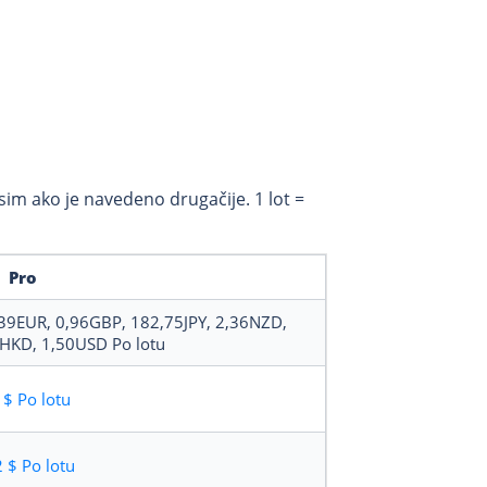
osim ako je navedeno drugačije. 1 lot =
Pro
39EUR, 0,96GBP, 182,75JPY, 2,36NZD,
2HKD, 1,50USD
Po lotu
 $
Po lotu
2 $
Po lotu