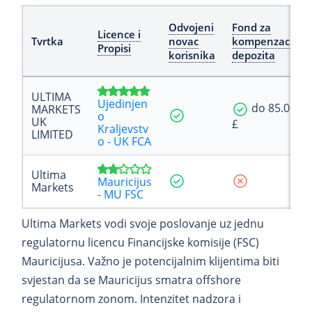
Odvojeni
Fond za
Licence i
Tvrtka
novac
kompenzaciju
Propisi
korisnika
depozita
ULTIMA
Ujedinjen
do 85.000
MARKETS
o
UK
£
Kraljevstv
LIMITED
o - UK FCA
Ultima
Mauricijus
Markets
- MU FSC
Ultima Markets vodi svoje poslovanje uz jednu
regulatornu licencu Financijske komisije (FSC)
Mauricijusa. Važno je potencijalnim klijentima biti
svjestan da se Mauricijus smatra offshore
regulatornom zonom. Intenzitet nadzora i