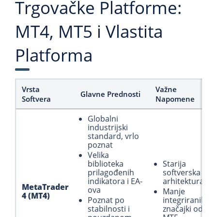
Trgovačke Platforme:
MT4, MT5 i Vlastita
Platforma
Vrsta
Važne
Glavne Prednosti
Softvera
Napomene
Globalni
industrijski
standard, vrlo
poznat
Velika
biblioteka
Starija
prilagođenih
softverska
indikatora i EA-
arhitektura
MetaTrader
ova
Manje
4 (MT4)
Poznat po
integriranih
stabilnosti i
značajki od