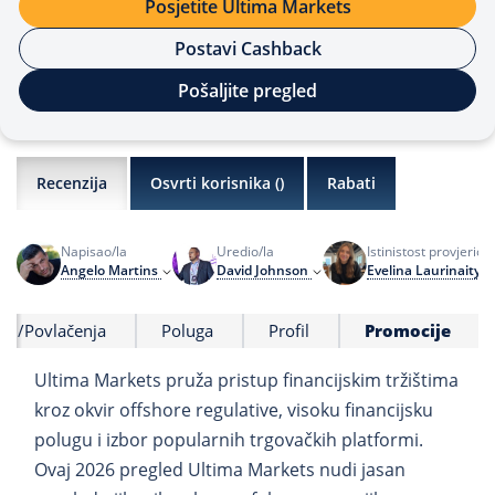
Posjetite Ultima Markets
Postavi Cashback
Pošaljite pregled
Recenzija
Osvrti korisnika (
)
Rabati
Napisao/la
Uredio/la
Istinistost provjerio/l
Angelo Martins
David Johnson
Evelina Laurinaityt
iti/Povlačenja
Poluga
Profil
Promocije
Ultima Markets pruža pristup financijskim tržištima
kroz okvir offshore regulative, visoku financijsku
polugu i izbor popularnih trgovačkih platformi.
Ovaj 2026 pregled Ultima Markets nudi jasan