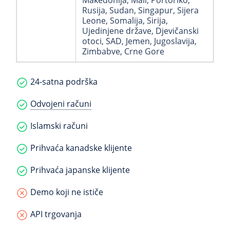
Makedonija
, Mali
, Portoriko
,
Rusija
, Sudan
, Singapur
, Sijera
Leone
, Somalija
, Sirija
,
Ujedinjene države
, Djevičanski
otoci, SAD
, Jemen
, Jugoslavija
,
Zimbabve
, Crne Gore
24-satna podrška
Odvojeni računi
Islamski računi
Prihvaća kanadske klijente
Prihvaća japanske klijente
Demo koji ne ističe
API trgovanja