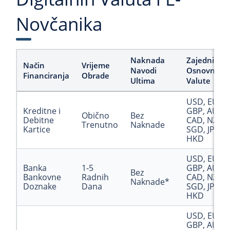
Novčanika
Naknada
Zajedničke
Način
Vrijeme
Navodi
Osnovne
Financiranja
Obrade
Ultima
Valute
USD, EUR,
Kreditne i
GBP, AUD,
Obično
Bez
Debitne
CAD, NZD,
Trenutno
Naknade
Kartice
SGD, JPY,
HKD
USD, EUR,
Banka
1-5
GBP, AUD,
Bez
Bankovne
Radnih
CAD, NZD,
Naknade*
Doznake
Dana
SGD, JPY,
HKD
USD, EUR,
GBP, AUD,