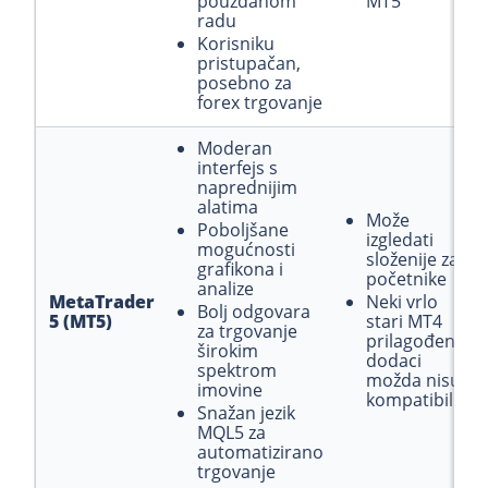
pouzdanom
MT5
radu
Korisniku
pristupačan,
posebno za
forex trgovanje
Moderan
interfejs s
naprednijim
alatima
Može
Poboljšane
izgledati
mogućnosti
složenije za
grafikona i
početnike
analize
MetaTrader
Neki vrlo
Bolj odgovara
5 (MT5)
stari MT4
za trgovanje
prilagođeni
širokim
dodaci
spektrom
možda nisu
imovine
kompatibilni
Snažan jezik
MQL5 za
automatizirano
trgovanje