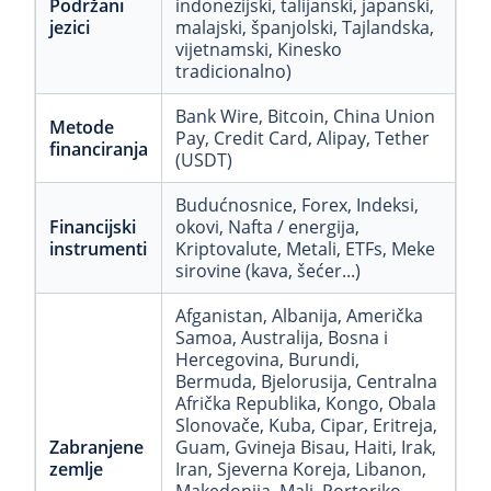
Podržani
indonezijski
, talijanski
, japanski
,
jezici
malajski
, španjolski
, Tajlandska
,
vijetnamski
, Kinesko
tradicionalno)
Bank Wire
, Bitcoin
, China Union
Metode
Pay
, Credit Card
, Alipay
, Tether
financiranja
(USDT)
Budućnosnice
, Forex
, Indeksi
,
Financijski
okovi
, Nafta / energija
,
instrumenti
Kriptovalute
, Metali
, ETFs
, Meke
sirovine (kava, šećer...)
Afganistan
, Albanija
, Američka
Samoa
, Australija
, Bosna i
Hercegovina
, Burundi
,
Bermuda
, Bjelorusija
, Centralna
Afrička Republika
, Kongo
, Obala
Slonovače
, Kuba
, Cipar
, Eritreja
,
Zabranjene
Guam
, Gvineja Bisau
, Haiti
, Irak
,
zemlje
Iran
, Sjeverna Koreja
, Libanon
,