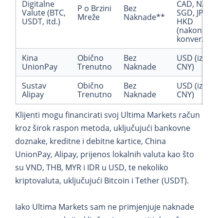
Digitalne
CAD, NZD,
P o Brzini
Bez
Valute (BTC,
SGD, JPY,
Mreže
Naknade**
USDT, itd.)
HKD
(nakon
konverzije)
Kina
Obično
Bez
USD (iz
UnionPay
Trenutno
Naknade
CNY)
Sustav
Obično
Bez
USD (iz
Alipay
Trenutno
Naknade
CNY)
Klijenti mogu financirati svoj Ultima Markets račun
kroz širok raspon metoda, uključujući bankovne
doznake, kreditne i debitne kartice, China
UnionPay, Alipay, prijenos lokalnih valuta kao što
su VND, THB, MYR i IDR u USD, te nekoliko
kriptovaluta, uključujući Bitcoin i Tether (USDT).
Iako Ultima Markets sam ne primjenjuje naknade