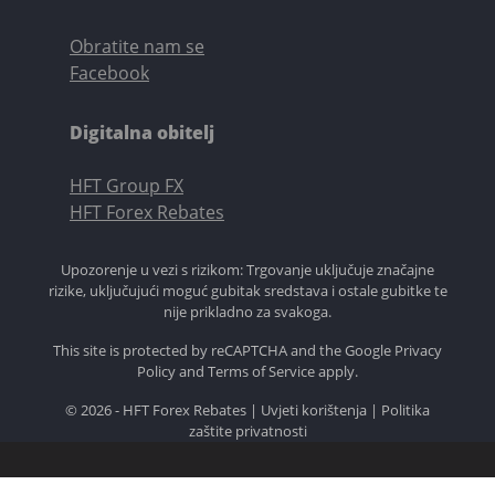
Obratite nam se
Facebook
Digitalna obitelj
HFT Group FX
HFT Forex Rebates
Upozorenje u vezi s rizikom: Trgovanje uključuje značajne
rizike, uključujući moguć gubitak sredstava i ostale gubitke te
nije prikladno za svakoga.
This site is protected by reCAPTCHA and the Google
Privacy
Policy
and
Terms of Service
apply.
© 2026 - HFT Forex Rebates |
Uvjeti korištenja
|
Politika
zaštite privatnosti