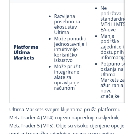
Ne
podržava
Razvijena
standardne
posebno za
MT4 ili MT5
ekosustav
EA-ove
Ultima
Manje
Može ponuditi
podrške
jednostavnije i
zajednice i
Platforma
intuitivnije
dostupnih
Ultima
korisničko
informacija
Markets
iskustvo
Potpuno se
Može pružiti
oslanja na
integrirane
Ultima
alate za
Markets za
upravljanje
ažuriranja i
računom
nove
značajke
Ultima Markets svojim klijentima pruža platformu
MetaTrader 4 (MT4) i njezin napredniji nasljednik,
MetaTrader 5 (MT5). Obje su visoko cijenjene opcije
unutar trgovačke zajednice, poznate po svojim