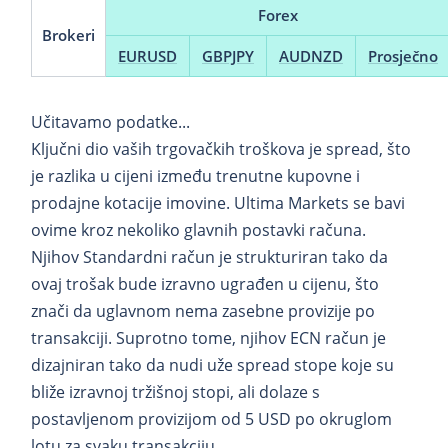
Forex
Brokeri
EURUSD
GBPJPY
AUDNZD
Prosječno
Učitavamo podatke...
Ključni dio vaših trgovačkih troškova je spread, što
je razlika u cijeni između trenutne kupovne i
prodajne kotacije imovine. Ultima Markets se bavi
ovime kroz nekoliko glavnih postavki računa.
Njihov Standardni račun je strukturiran tako da
ovaj trošak bude izravno ugrađen u cijenu, što
znači da uglavnom nema zasebne provizije po
transakciji. Suprotno tome, njihov ECN račun je
dizajniran tako da nudi uže spread stope koje su
bliže izravnoj tržišnoj stopi, ali dolaze s
postavljenom provizijom od 5 USD po okruglom
lotu za svaku transakciju.