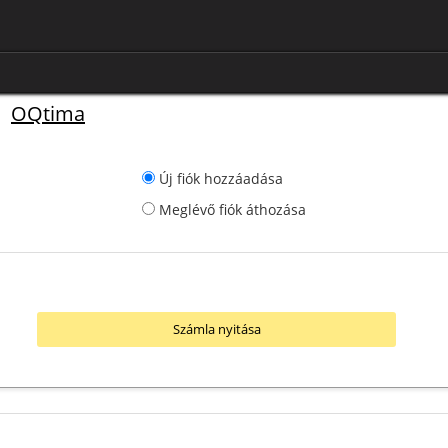
 |
OQtima
Új fiók hozzáadása
Meglévő fiók áthozása
Számla nyitása