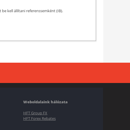
 kell állítani referenssemként (IB).
Weboldalaink hálózata
HFT Group FX
HFT Forex Rebates