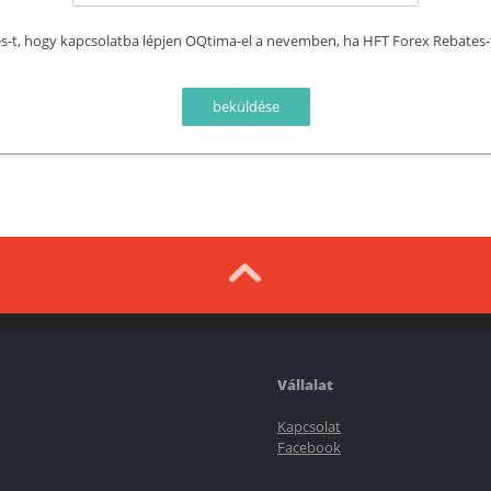
t, hogy kapcsolatba lépjen OQtima-el a nevemben, ha HFT Forex Rebates-t be
Vállalat
Kapcsolat
Facebook