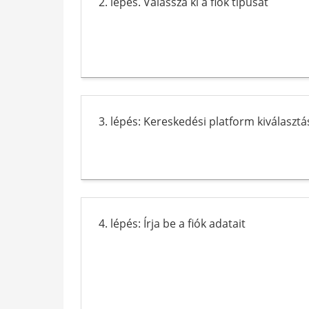
2. lépés. Válassza ki a fiók típusát
3. lépés: Kereskedési platform kiválasztá
4. lépés: Írja be a fiók adatait