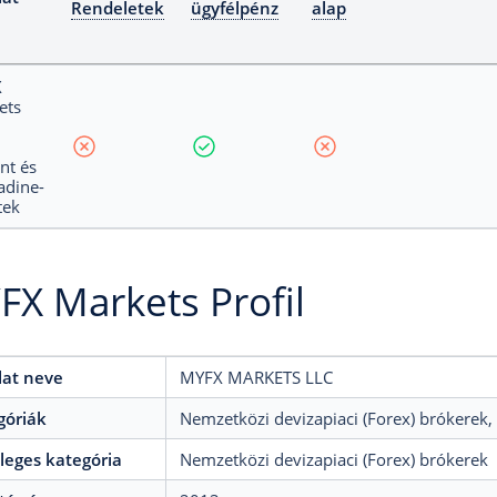
Rendeletek
ügyfélpénz
alap
X
ets
nt és
adine-
tek
X Markets Profil
lat neve
MYFX MARKETS LLC
góriák
Nemzetközi devizapiaci (Forex) brókerek
,
leges kategória
Nemzetközi devizapiaci (Forex) brókerek