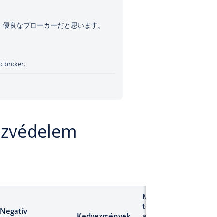
、優良なブローカーだと思います。
ó bróker.
nzvédelem
Maximális
tőkeáttétel
Negatív
Kedvezmények
a lakossági