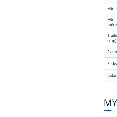
Minim
Minim
mére
Trail
stop)
Skalp
Fedez
Iszlá
MY