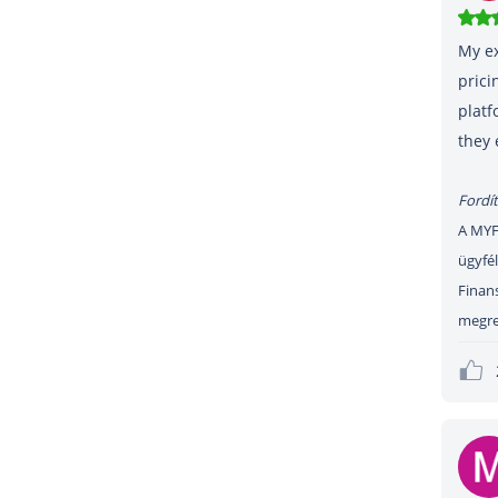
My ex
prici
platf
they 
Fordít
A MYFX
ügyfél
Finans
megre