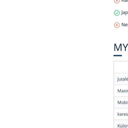
Kan
Jap
Nem
MY
Jutal
Maxim
Mobi
keres
Külön