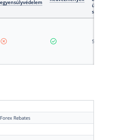
egyensúlyvédelem
ügyfelek
számára
500 : 1
 Forex Rebates