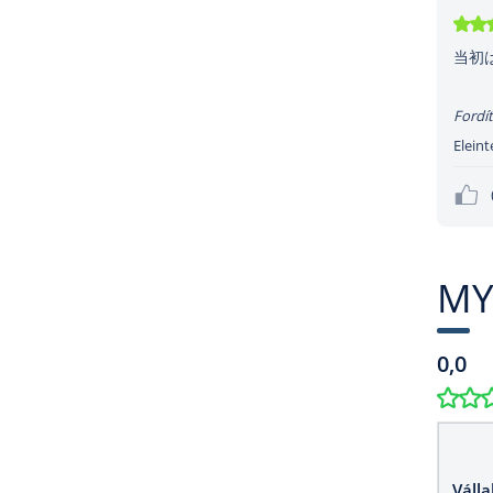
当初
Fordít
Eleint
MY
0,0
Válla