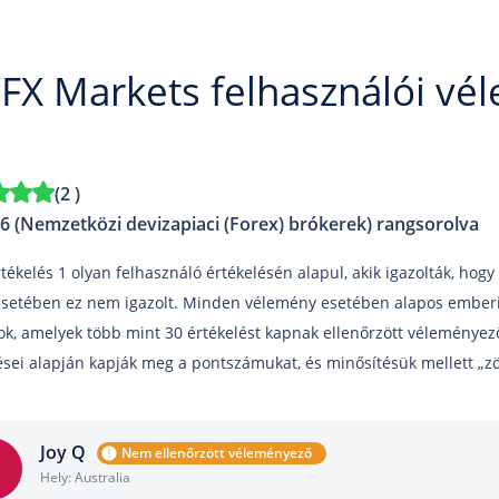
FX Markets felhasználói vé
(
2
)
6 (Nemzetközi devizapiaci (Forex) brókerek) rangsorolva
tékelés 1 olyan felhasználó értékelésén alapul, akik igazolták, hogy a
setében ez nem igazolt. Minden vélemény esetében alapos emberi 
tok, amelyek több mint 30 értékelést kapnak ellenőrzött véleményez
ései alapján kapják meg a pontszámukat, és minősítésük mellett „zö
Joy Q
Nem ellenőrzött véleményező
Hely: Australia