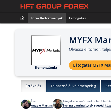
Forex Kedvezmények
Támogatás
MYFX Mar
Olvassa el tömör, telj
Látogatás MYFX Ma
Demo számla
Értékelés
Felhasználói vélemények (
)
Ke
Írta
Tényeket ellenőrizte
Utolsó frissíté
Angelo Martins
Evelina Laurinaityte
Hirdetési köz