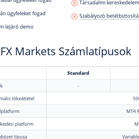
adai ügyfeleket fogad
Társadalmi kereskedele
án ügyfeleket fogad
Szabályozó betétbiztosítá
 lejáró demo
FX Markets Számlatípusok
Standard
ék
-
ális tőkeáttétel
50
lplatform
MT4 M
kedési platform
M
bözet típusa
Variabl