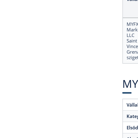
MYF
Mark
LLC
Saint
Vince
Gren
szige
MYF
Válla
Kate
Elsőd