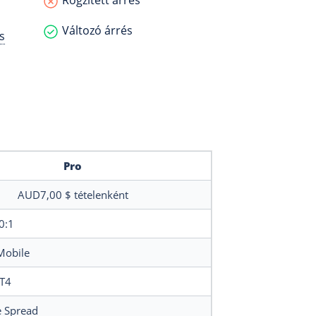
Rögzített árrés
m
Változó árrés
s
Pro
AUD7,00 $
tételenként
0:1
obile
T4
e Spread