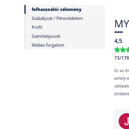
felhasználói vélemény
Szabályzat / Pénzvédelem
MY
Profil
Számlatípusok
4,5
Webes forgalom
73/178
Ez az ér
amely e
vállala
értékel