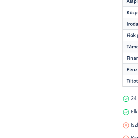
Alapí
Közp
Irod
Fiók
Támo
Fina
Pénz
Tilto
24 
Elk
Isz