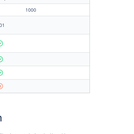
1000
01
m