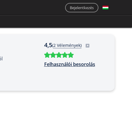
Bejelentkezés
4,5
(
2 Vélemények)
ól
Felhasználói besorolás