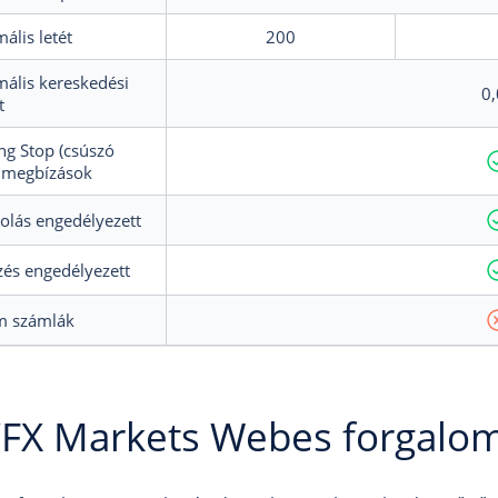
ális letét
200
ális kereskedési
0,
t
ing Stop (csúszó
 megbízások
olás engedélyezett
és engedélyezett
m számlák
FX Markets Webes forgalo