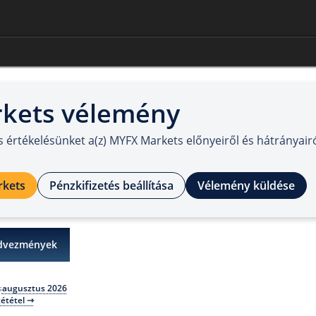
kets vélemény
es értékelésünket a(z) MYFX Markets előnyeiről és hátrányair
rkets
Pénzkifizetés beállítása
Vélemény küldése
dvezmények
augusztus 2026
s
zététel ⇾