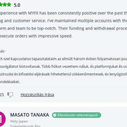
5.0
perience with MYFX has been consistently positive over the past th
ng and customer service. I've maintained multiple accounts with t
orm and team to be top-notch. Their funding and withdrawal proce
execute orders with impressive speed.
ás:
-szel kapcsolatos tapasztalataim az elmúlt három évben folyamatosan pozit
szolgálatot biztosítanak. Több fiókot vezettem náluk, és platformjukat és c
zírozási és kifizetési eljárásaik hihetetlenül zökkenőmentesek, és lenyűgöző
ndeléseket.
25
Hozzászólás írása
MASATO TANAKA
Ellenőrzött véleményező
Hely: Japan
Számlatípusok: Pro