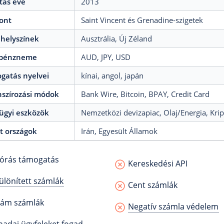
tás éve
2013
ont
Saint Vincent és Grenadine-szigetek
ahelyszínek
Ausztrália
, Új Zéland
 pénzneme
AUD
, JPY
, USD
gatás nyelvei
kínai
, angol
, japán
nszírozási módok
Bank Wire
, Bitcoin
, BPAY
, Credit Card
ügyi eszközök
Nemzetközi devizapiac
, Olaj/Energia
, Kri
tt országok
Irán
, Egyesült Államok
órás támogatás
Kereskedési API
ülönített számlák
Cent számlák
lám számlák
Negatív számla védelem