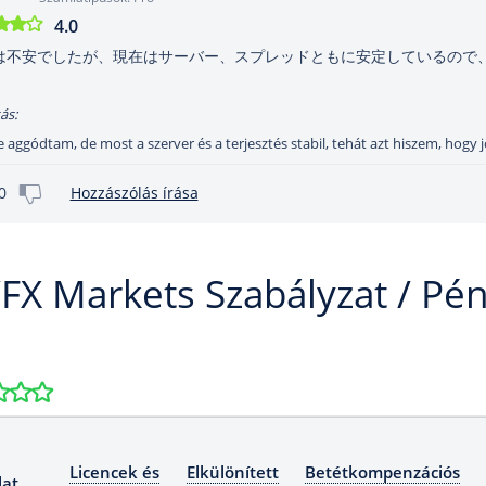
4.0
は不安でしたが、現在はサーバー、スプレッドともに安定しているので
ás:
e aggódtam, de most a szerver és a terjesztés stabil, tehát azt hiszem, hogy j
0
Hozzászólás írása
FX Markets Szabályzat / Pé
Licencek és
Elkülönített
Betétkompenzációs
lat