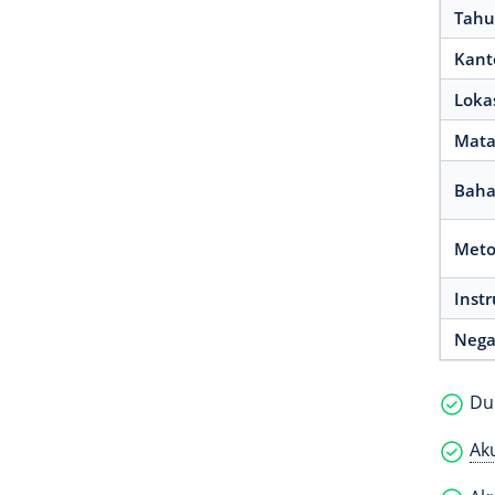
Tahu
Kant
Loka
Mata
Baha
Meto
Inst
Nega
Duk
Ak