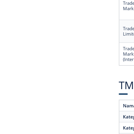
Trad
Marke
Trad
Limit
Trad
Mark
(Inte
TM
Nama
Kate
Kate