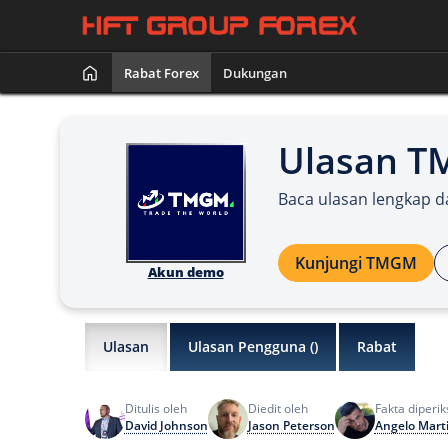
Rabat Forex
Dukungan
Ulasan 
Baca ulasan lengkap 
Kunjungi TMGM
Akun demo
Ulasan
Ulasan Pengguna (
)
Rabat
Ditulis oleh
Diedit oleh
Fakta diperik
David Johnson
Jason Peterson
Angelo Mart