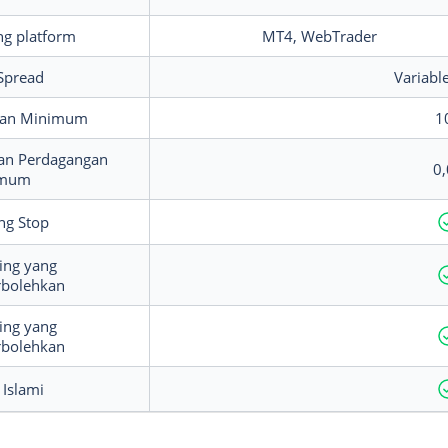
ng platform
MT4, WebTrader
Spread
Variabl
ran Minimum
1
an Perdagangan
0,
imum
ing Stop
ing yang
rbolehkan
ing yang
rbolehkan
Islami