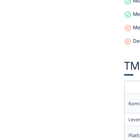
Aku
Men
Men
Dem
TM
Komi
Leve
Platf