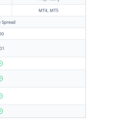
MT4, MT5
e Spread
00
01