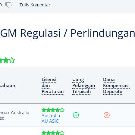
0
Tulis Komentar
GM Regulasi / Perlindunga
Lisensi
Uang
Dana
sahaan
dan
Pelanggan
Kompensasi
Peraturan
Terpisah
Deposito
max Australia
Australia -
ed
AU ASIC