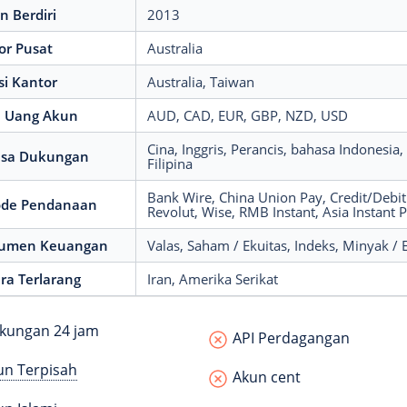
n Berdiri
2013
or Pusat
Australia
si Kantor
Australia
, Taiwan
 Uang Akun
AUD
, CAD
, EUR
, GBP
, NZD
, USD
Cina
, Inggris
, Perancis
, bahasa Indonesia
,
sa Dukungan
Filipina
Bank Wire
, China Union Pay
, Credit/Debi
de Pendanaan
Revolut
, Wise
, RMB Instant
, Asia Instant 
rumen Keuangan
Valas
, Saham / Ekuitas
, Indeks
, Minyak / 
ra Terlarang
Iran
, Amerika Serikat
ungan 24 jam
API Perdagangan
un Terpisah
Akun cent