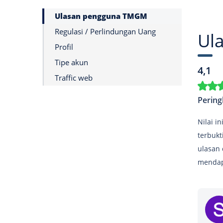
Ulasan pengguna TMGM
Regulasi / Perlindungan Uang
Ul
Profil
Tipe akun
4,1
Traffic web
Pering
Nilai i
terbukt
ulasan 
mendapa