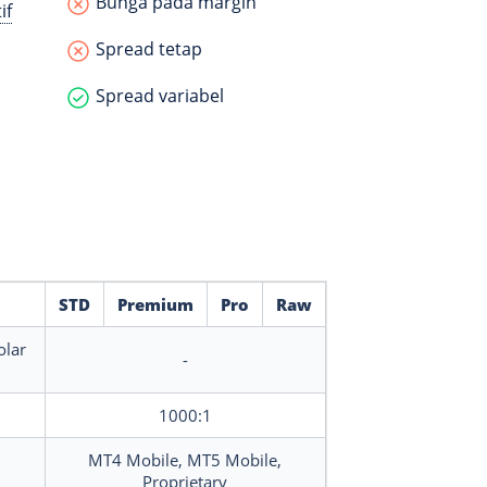
Bunga pada margin
if
Spread tetap
Spread variabel
STD
Premium
Pro
Raw
olar
-
1000:1
MT4 Mobile, MT5 Mobile,
Proprietary