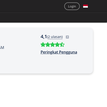
Login
4,1
(
2 ulasan)
GM
Peringkat Pengguna