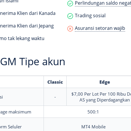
n Islami
Perlindungan saldo negat
erima Klien dari Kanada
Trading sosial
erima Klien dari Jepang
Asuransi setoran wajib
o tak lekang waktu
GM Tipe akun
Classic
Edge
$7,00
Per Lot Per 100 Ribu D
si
-
AS yang Diperdagangkan
rage maksimum
500:1
orm Seluler
MT4 Mobile