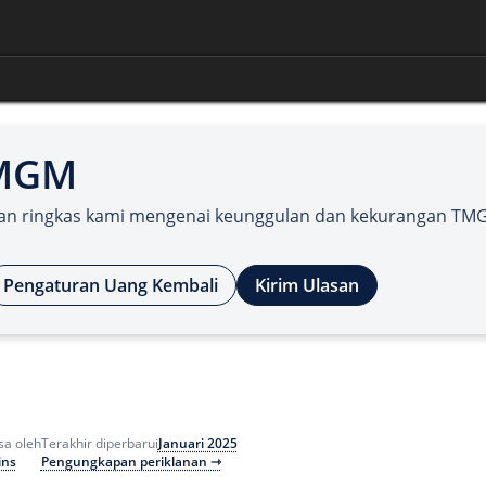
TMGM
dan ringkas kami mengenai keunggulan dan kekurangan TM
Pengaturan Uang Kembali
Kirim Ulasan
Januari 2025
sa oleh
Terakhir diperbarui
ins
Pengungkapan periklanan ⇾