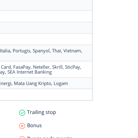
 Italia
, Portugis
, Spanyol
, Thai
, Vietnam
,
t Card
, FasaPay
, Neteller
, Skrill
, SticPay
,
Pay
, SEA Internet Banking
Energi
, Mata Uang Kripto
, Logam
Trailing stop
Bonus