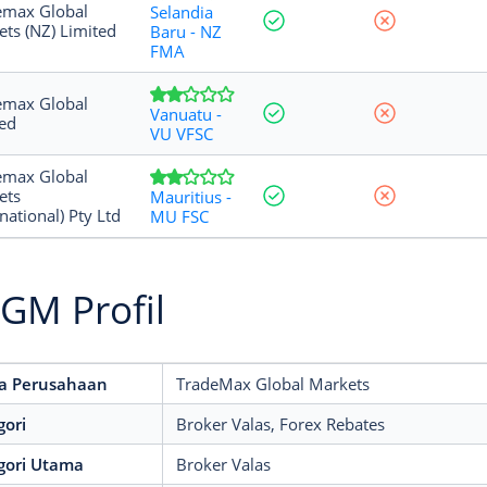
emax Global
Selandia
ts (NZ) Limited
Baru - NZ
FMA
emax Global
Vanuatu -
ed
VU VFSC
emax Global
ets
Mauritius -
rnational) Pty Ltd
MU FSC
GM Profil
 Perusahaan
TradeMax Global Markets
gori
Broker Valas
, Forex Rebates
gori Utama
Broker Valas