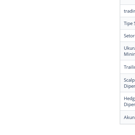
tradi
Tipe 
Seto
Ukur
Min
Trail
Scalp
Dipe
Hedg
Dipe
Akun 