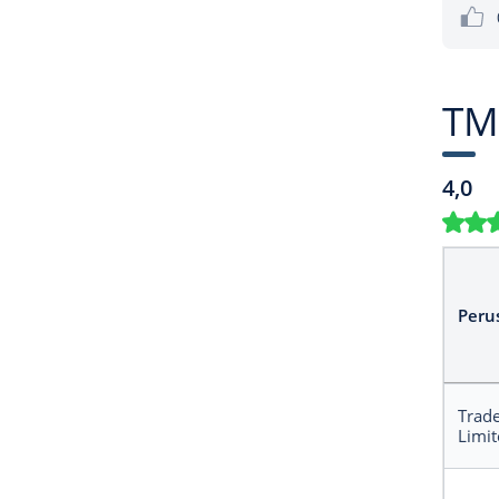
TM
4,0
Peru
Trade
Limit