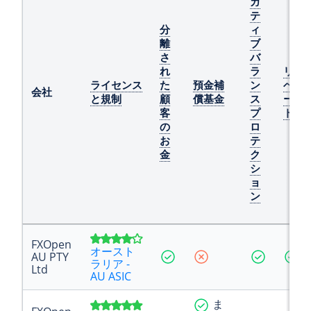
ガ
テ
分
ィ
離
ブ
さ
バ
れ
ラ
リ
ライセンス
た
預金補
ン
ベ
会社
と規制
顧
償基金
ス
ー
客
プ
ト
の
ロ
お
テ
金
ク
シ
ョ
ン
FXOpen
オースト
AU PTY
ラリア -
Ltd
AU ASIC
ま