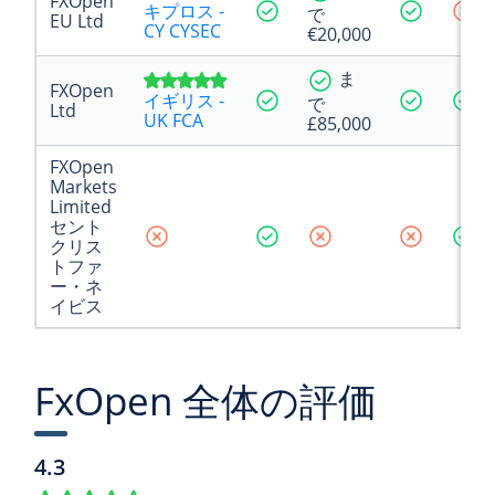
FXOpen
キプロス -
で
EU Ltd
CY CYSEC
€20,000
ま
FXOpen
イギリス -
で
Ltd
UK FCA
£85,000
FXOpen
Markets
Limited
セント
クリス
トファ
ー・ネ
イビス
FxOpen 全体の評価
4.3