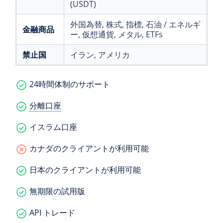
(USDT)
外国為替
, 株式
, 指標
, 石油 / エネルギ
金融商品
ー
, 仮想通貨
, メタル
, ETFs
禁止国
イラン
, アメリカ
24時間体制のサポート
分離口座
イスラム口座
カナダのクライアントが利用可能
日本のクライアントが利用可能
無期限の試用版
API トレード