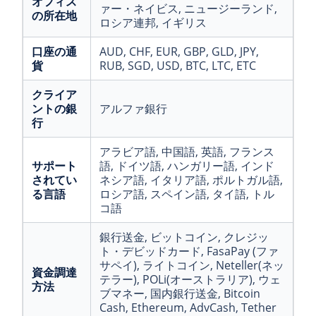
オフィス
ァー・ネイビス
, ニュージーランド
,
の所在地
ロシア連邦
, イギリス
口座の通
AUD
, CHF
, EUR
, GBP
, GLD
, JPY
,
貨
RUB
, SGD
, USD
, BTC
, LTC
, ETC
クライア
ントの銀
アルファ銀行
行
アラビア語
, 中国語
, 英語
, フランス
サポート
語
, ドイツ語
, ハンガリー語
, インド
されてい
ネシア語
, イタリア語
, ポルトガル語
,
る言語
ロシア語
, スペイン語
, タイ語
, トル
コ語
銀行送金
, ビットコイン
, クレジッ
ト・デビッドカード
, FasaPay (ファ
サペイ)
, ライトコイン
, Neteller(ネッ
資金調達
テラー)
, POLi(オーストラリア)
, ウェ
方法
ブマネー
, 国内銀行送金
, Bitcoin
Cash
, Ethereum
, AdvCash
, Tether