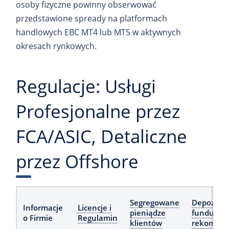
osoby fizyczne powinny obserwować
przedstawione spready na platformach
handlowych EBC MT4 lub MT5 w aktywnych
okresach rynkowych.
Regulacje: Usługi
Profesjonalne przez
FCA/ASIC, Detaliczne
przez Offshore
Segregowane
Depozyto
Informacje
Licencje i
pieniądze
fundusz
o Firmie
Regulamin
klientów
rekompen