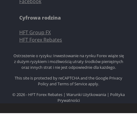
Facebook
Cyfrowa rodzina
HFT Group FX
HFT Forex Rebates
Ostrzeżenie o ryzyku: Inwestowanie na rynku Forex wiąże się
z dużym ryzykiem i możliwością utraty środków pieniężnych
oraz innych strat i nie jest odpowiednie dla każdego.
This site is protected by reCAPTCHA and the Google
Privacy
Policy
and
Terms of Service
apply.
© 2026 - HFT Forex Rebates |
Warunki Użytkowania
|
Polityka
Prywatności