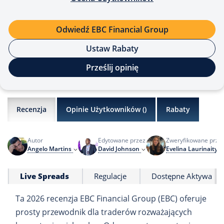
Odwiedź EBC Financial Group
Ustaw Rabaty
Prześlij opinię
Recenzja
Opinie Użytkowników (
)
Rabaty
Autor
Edytowane przez
Zweryfikowane prze
Angelo Martins
David Johnson
Evelina Laurinaityt
Live Spreads
Regulacje
Dostępne Aktywa
Ta 2026 recenzja EBC Financial Group (EBC) oferuje
prosty przewodnik dla traderów rozważających