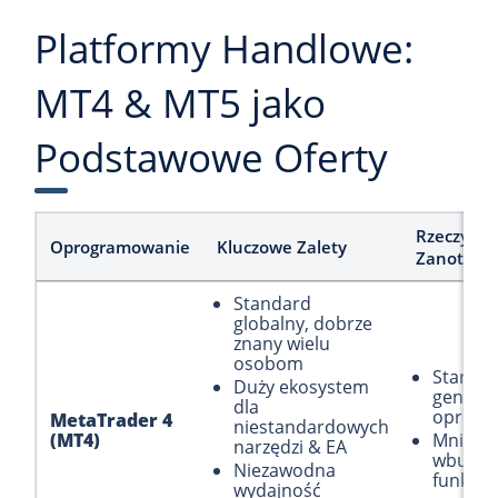
Platformy Handlowe:
MT4 & MT5 jako
Podstawowe Oferty
Rzeczy do
Oprogramowanie
Kluczowe Zalety
Zanotowa
Standard
globalny, dobrze
znany wielu
osobom
Starsza
Duży ekosystem
generac
dla
oprogr
MetaTrader 4
niestandardowych
(MT4)
Mniej
narzędzi & EA
wbudo
Niezawodna
funkcji 
wydajność