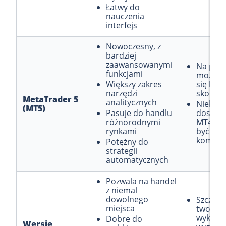
Łatwy do
nauczenia
interfejs
Nowoczesny, z
bardziej
zaawansowanymi
Na poc
funkcjami
może w
Większy zakres
się bard
narzędzi
skompl
MetaTrader 5
analitycznych
Niektór
(MT5)
Pasuje do handlu
dostos
różnorodnymi
MT4 mo
rynkami
być
kompat
Potężny do
strategii
automatycznych
Pozwala na handel
z niemal
dowolnego
Szczeg
miejsca
tworzen
wykresó
Dobre do
Wersje