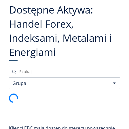
Dostępne Aktywa:
Handel Forex,
Indeksami, Metalami i
Energiami
danych…
Klienci EBC mają dostęp do szeregu powszechnie