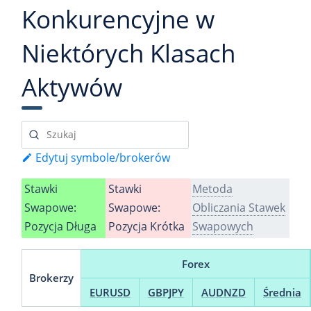
Konkurencyjne w
Niektórych Klasach
Aktywów
Edytuj symbole/brokerów
Stawki
Stawki
Metoda
Swapowe:
Swapowe:
Obliczania Stawek
Pozycja Długa
Pozycja Krótka
Swapowych
Forex
Brokerzy
EURUSD
GBPJPY
AUDNZD
Średnia