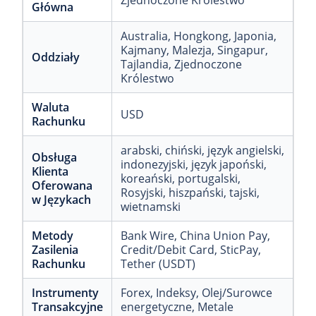
Zjednoczone Królestwo
Główna
Australia
, Hongkong
, Japonia
,
Kajmany
, Malezja
, Singapur
,
Oddziały
Tajlandia
, Zjednoczone
Królestwo
Waluta
USD
Rachunku
arabski
, chiński
, język angielski
,
Obsługa
indonezyjski
, język japoński
,
Klienta
koreański
, portugalski
,
Oferowana
Rosyjski
, hiszpański
, tajski
,
w Językach
wietnamski
Metody
Bank Wire
, China Union Pay
,
Zasilenia
Credit/Debit Card
, SticPay
,
Rachunku
Tether (USDT)
Instrumenty
Forex
, Indeksy
, Olej/Surowce
Transakcyjne
energetyczne
, Metale