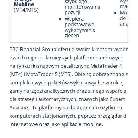
wyzwan
szybkiego
Mobilne
małych
monitorowania
(MT4/MT5)
pozycji
Mniej n
do kom
Wspiera
analizy
podstawowe
wykonywanie
zleceń
EBC Financial Group oferuje swoim klientom wybór
dwóch najpopularniejszych platform handlowych
na rynku finansowym detalicznym: MetaTrader 4
(MT4) i MetaTrader 5 (MT5). Obie są dobrze znane z
kompleksowych pakietów wykresowych, szerokiej
gamy narzędzi analitycznych oraz silnego wsparcia
dla strategii automatycznych, znanych jako Expert
Advisors. Te platformy są dostępne do użytku na
komputerach stacjonarnych, poprzez przeglądarki
internetowe oraz jako aplikacje mobilne.