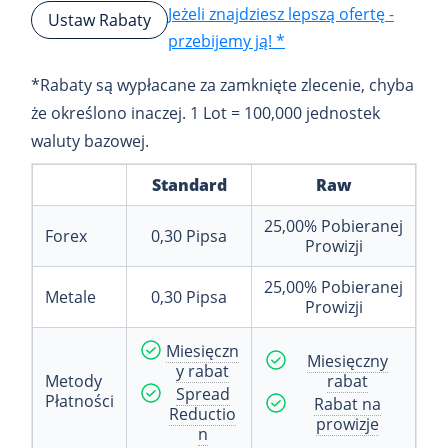
Jeżeli znajdziesz lepszą ofertę -
Ustaw Rabaty
przebijemy ją! *
*Rabaty są wypłacane za zamknięte zlecenie, chyba
że określono inaczej. 1 Lot = 100,000 jednostek
waluty bazowej.
Standard
Raw
25,00%
Pobieranej
Forex
0,30
Pipsa
Prowizji
25,00%
Pobieranej
Metale
0,30
Pipsa
Prowizji
Miesięczn
Miesięczny
y rabat
Metody
rabat
Spread
Płatności
Rabat na
Reductio
prowizje
n