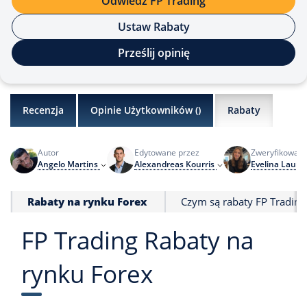
Odwiedź FP Trading
Ustaw Rabaty
Prześlij opinię
Recenzja
Opinie Użytkowników (
)
Rabaty
Autor
Edytowane przez
Zweryfikowane
Angelo Martins
Alexandreas Kourris
Evelina Lauri
Rabaty na rynku Forex
Czym są rabaty FP Trading
FP Trading Rabaty na
rynku Forex