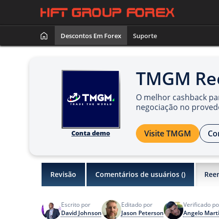
Descontos Em Forex
Suporte
TMGM Re
O melhor cashback pa
negociação no provedo
Visite TMGM
Co
Conta demo
Revisão
Comentários de usuários (
)
Ree
Escrito por
Editado por
Verificado po
David Johnson
Jason Peterson
Angelo Mart