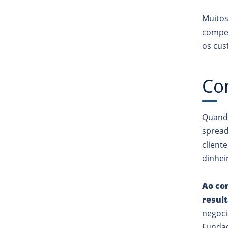
Muitos
compen
os cus
Co
Quando
spread
client
dinhei
Ao co
result
negoci
Fundad