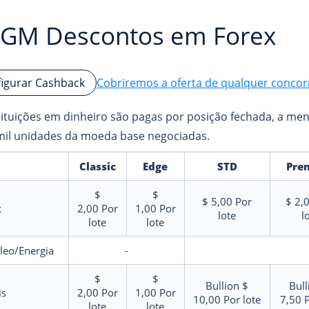
GM Descontos em Forex
Cobriremos a oferta de qualquer concor
igurar Cashback
tituições em dinheiro são pagas por posição fechada, a men
mil unidades da moeda base negociadas.
Classic
Edge
STD
Pre
$
$
$ 5,00
Por
$ 2,
x
2,00
Por
1,00
Por
lote
l
lote
lote
leo/Energia
-
$
$
Bullion $
Bull
is
2,00
Por
1,00
Por
10,00
Por lote
7,50
P
lote
lote