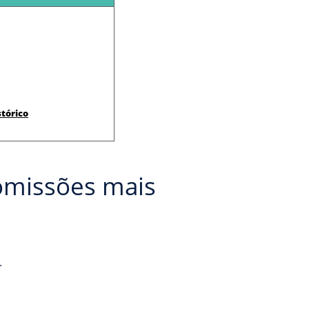
stórico
comissões mais
.