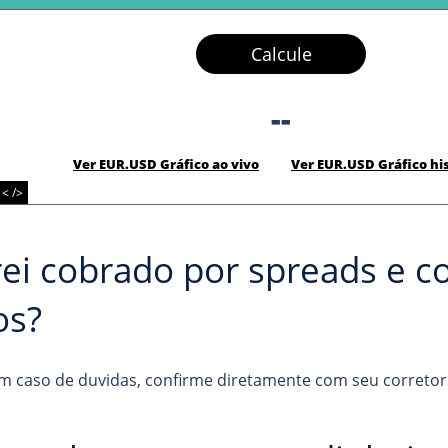
Calcule
--
Ver EUR.USD Gráfico ao vivo
Ver EUR.USD Gráfico hi
< />
rei cobrado por spreads e 
os?
m caso de duvidas, confirme diretamente com seu corretor