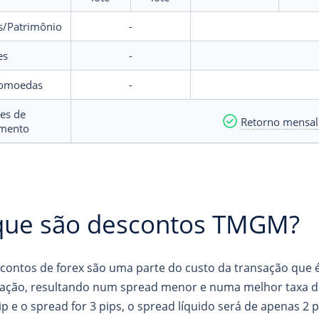
s/Patrimônio
-
es
-
tomoedas
-
es de
Retorno mensal
mento
que são descontos TMGM?
contos de forex são uma parte do custo da transação que é
ação, resultando num spread menor e numa melhor taxa de
ip e o spread for 3 pips, o spread líquido será de apenas 2 p