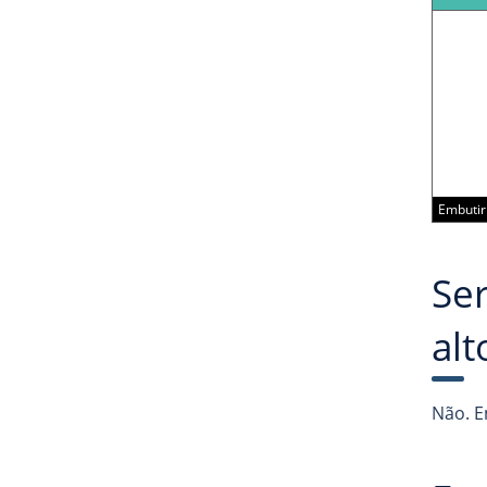
Embutir 
Se
alt
Não. E