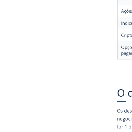
Açõe
Índic
Crip
Opçõ
paga
O 
Os des
negoci
for 1 p