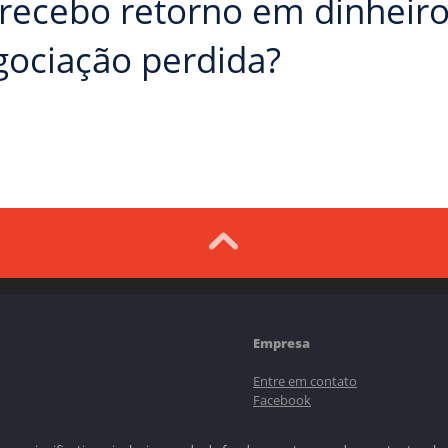
 recebo retorno em dinhei
gociação perdida?
Empresa
Entre em contato
Facebook