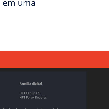
ro em uma
Família digital
HFT Group FX
HFT Forex Rebates