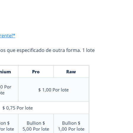
rente!*
os que especificado de outra forma. 1 lote
mium
Pro
Raw
00
Por
$ 1,00
Por lote
ote
$ 0,75
Por lote
ion $
Bullion $
Bullion $
or lote
5,00
Por lote
1,00
Por lote