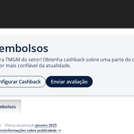
embolsos
ra TMGM do setor! Obtenha cashback sobre uma parte do 
r mais confiável da atualidade.
nfigurar Cashback
Enviar avaliação
mbolsos
janeiro 2025
r
Última atualização
ins
Informações sobre publicidade ⇾