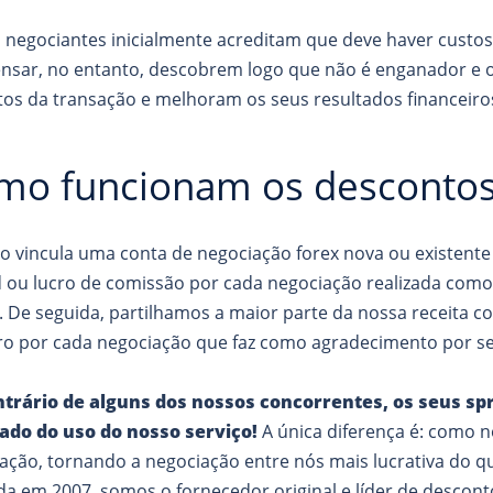
 negociantes inicialmente acreditam que deve haver custos
sar, no entanto, descobrem logo que não é enganador e 
tos da transação e melhoram os seus resultados financeiro
mo funcionam os descont
 vincula uma conta de negociação forex nova ou existente 
 ou lucro de comissão por cada negociação realizada com
e. De seguida, partilhamos a maior parte da nossa receita
ro por cada negociação que faz como agradecimento por se 
ntrário de alguns dos nossos concorrentes, os seus 
ado do uso do nosso serviço!
A única diferença é: como n
ação, tornando a negociação entre nós mais lucrativa do qu
a em 2007, somos o fornecedor original e líder de descon