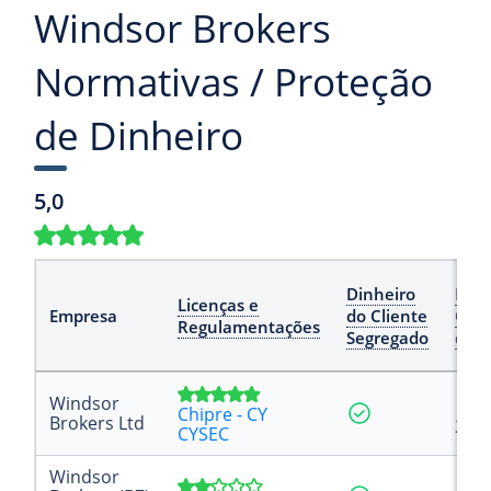
Windsor Brokers
Normativas / Proteção
de Dinheiro
5,0
Dinheiro
Fun
Licenças e
Empresa
do Cliente
Com
Regulamentações
Segregado
de D
Windsor
Chipre - CY
Brokers Ltd
20.0
CYSEC
Windsor