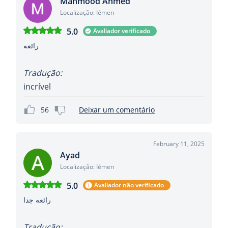
Mahmood Ahmed
Localização: Iémen
5.0
Avaliador verificado
رائعه
Tradução:
incrível
56
Deixar um comentário
February 11, 2025
Ayad
Localização: Iémen
5.0
Avaliador não verificado
رائعه جدا
Tradução: