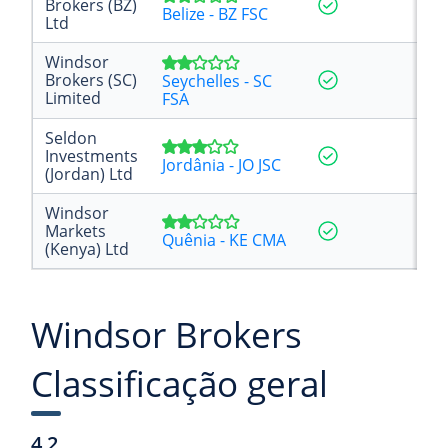
Brokers (BZ)
Belize - BZ FSC
Ltd
Windsor
Brokers (SC)
Seychelles - SC
Limited
FSA
Seldon
Investments
Jordânia - JO JSC
(Jordan) Ltd
Windsor
Markets
Quênia - KE CMA
(Kenya) Ltd
Windsor Brokers
Classificação geral
4,2