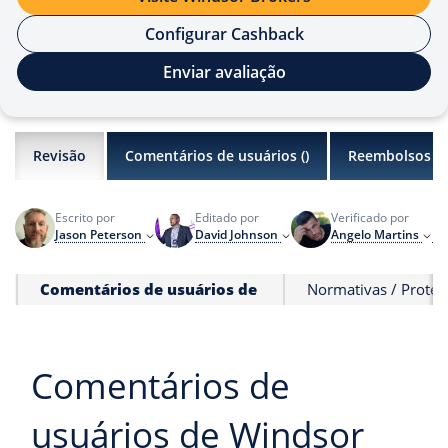
Configurar Cashback
Enviar avaliação
Revisão
Comentários de usuários (
)
Reembolsos
Escrito por
Editado por
Verificado por
Úl
Jason Peterson
David Johnson
Angelo Martins
In
Comentários de usuários de
Normativas / Proteç
Comentários de
usuários de Windsor