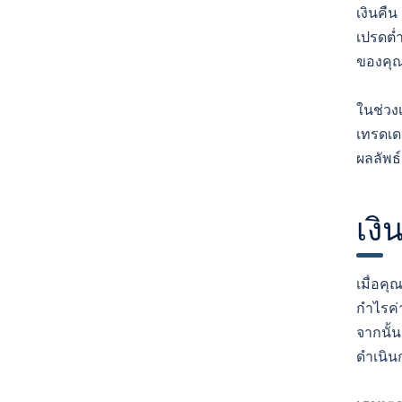
เงินคืน
เปรดต่
ของคุณ
ในช่วงเ
เทรดเด
ผลลัพธ
เงิ
เมื่อคุ
กำไรค่
จากนั้
ดำเนิน