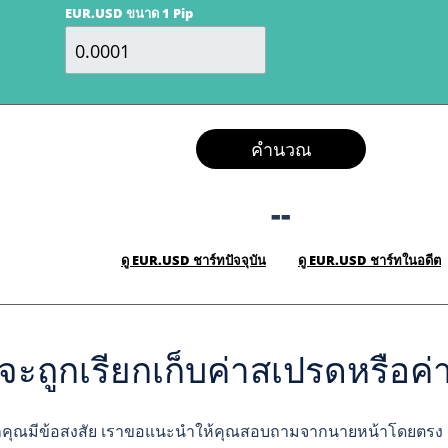
EUR.USD ขนาด 1 Pip
คำนวณ
--
ดู EUR.USD ชาร์ทปัจจุบัน
ดู EUR.USD ชาร์ทในอดีต
จะถูกเรียกเก็บค่าสเปรดหรือค่
กคุณมีข้อสงสัย เราขอแนะนำให้คุณสอบถามจากนายหน้าโดยตรง