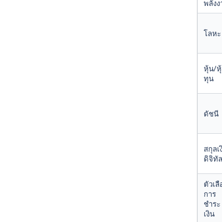
พลังง
โลหะ
หุ้น/หุ
ทุน
ดัชนี
สกุลเง
ดิจิทั
ตัวเลื
การ
ชำระ
เงิน