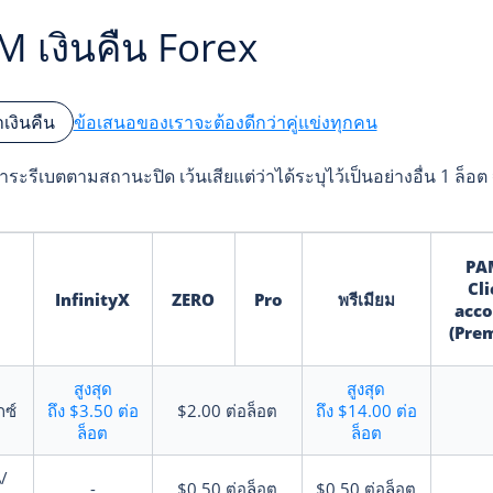
 เงินคืน Forex
ข้อเสนอของเราจะต้องดีกว่าคู่แข่งทุกคน
่าเงินคืน
ระรีเบตตามสถานะปิด เว้นเสียแต่ว่าได้ระบุไว้เป็นอย่างอื่น 1 ล็อต 
PA
Cli
InfinityX
ZERO
Pro
พรีเมียม
acco
(Pre
สูงสุด
สูงสุด
กซ์
ถึง
$3.50
ต่อ
$2.00
ต่อล็อต
ถึง
$14.00
ต่อ
ล็อต
ล็อต
น/
-
$0.50
ต่อล็อต
$0.50
ต่อล็อต