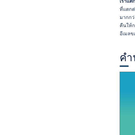
เราแตก
ที่แตกต
มากกว่า
คืนให้
อีเมลข
คำ