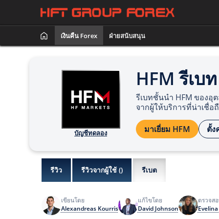
เงินคืน Forex
ฝ่ายสนับสนุน
HFM รีเบท
รีเบทชั้นนำ HFM ของอุ
จากผู้ให้บริการที่น่าเชื่อถื
มาเยี่ยม HFM
ตั้ง
บัญชีทดลอง
รีวิว
รีวิวจากผู้ใช้ (
)
รีเบต
เขียนโดย
แก้ไขโดย
ตรวจสอบ
Alexandreas Kourris
David Johnson
Evelina