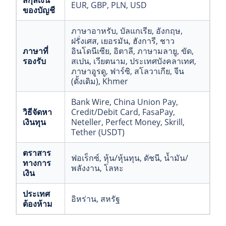
สกุลเงิน
EUR
, GBP
, PLN
, USD
ของบัญชี
ภาษาอาหรับ
, บัลแกเรีย
, อังกฤษ
,
ฝรั่งเศส
, เยอรมัน
, ฮังการี
, ชาว
ภาษาที่
อินโดนีเซีย
, อิตาลี
, ภาษามลายู
, ขัด
,
รองรับ
สเปน
, เวียตนาม
, ประเทศบังคลาเทศ
,
ภาษาอูรดู
, ฟาร์ซิ
, สโลวาเกีย
, จีน
(ดั้งเดิม)
, Khmer
Bank Wire
, China Union Pay
,
วิธีจัดหา
Credit/Debit Card
, FasaPay
,
เงินทุน
Neteller
, Perfect Money
, Skrill
,
Tether (USDT)
ตราสาร
ฟอเร็กซ์
, หุ้น/หุ้นทุน
, ดัชนี
, น้ำมัน/
ทางการ
พลังงาน
, โลหะ
เงิน
ประเทศ
อิหร่าน
, สหรัฐ
ต้องห้าม