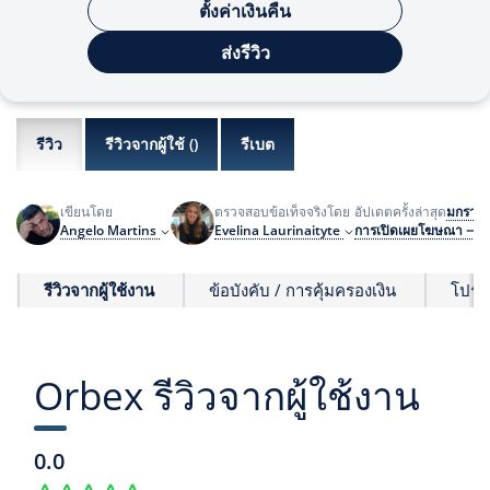
ตั้งค่าเงินคืน
ส่งรีวิว
รีวิว
รีวิวจากผู้ใช้ (
)
รีเบต
มกราค
เขียนโดย
ตรวจสอบข้อเท็จจริงโดย
อัปเดตครั้งล่าสุด
Angelo Martins
Evelina Laurinaityte
การเปิดเผยโฆษณา ⇾
รีวิวจากผู้ใช้งาน
ข้อบังคับ / การคุ้มครองเงิน
โปรไ
Orbex รีวิวจากผู้ใช้งาน
0.0