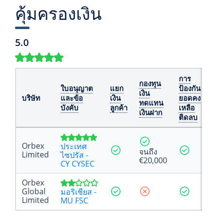
คุ้มครองเงิน
5.0
การ
กองทุน
ใบอนุญาต
แยก
ป้องกัน
เงิน
รี
บริษัท
และข้อ
เงิน
ยอดคง
ทดแทน
เ
บังคับ
ลูกค้า
เหลือ
เงินฝาก
ติดลบ
Orbex
ประเทศ
จนถึง
Limited
ไซปรัส -
€20,000
CY CYSEC
Orbex
Global
มอริเชียส -
Limited
MU FSC