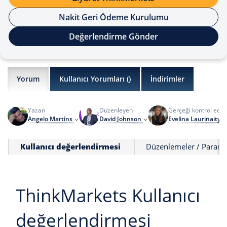
Nakit Geri Ödeme Kurulumu
Değerlendirme Gönder
Yorum
Kullanıcı Yorumları (
)
İndirimler
Yazan
Düzenleyen
Gerçeği kontrol ede
Angelo Martins
David Johnson
Evelina Laurinaityt
Kullanıcı değerlendirmesi
Düzenlemeler / Paranı
ThinkMarkets Kullanıcı
değerlendirmesi