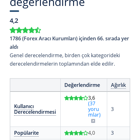
değerlendirme
4,2
1786 (Forex Aracı Kurumları) içinden 66. sırada yer
aldı
Genel derecelendirme, birden çok kategorideki
derecelendirmelerin toplamından elde edilir.
Değerlendirme
Ağırlık
3,6
(37
Kullanıcı
yoru
3
Derecelendirmesi
mlar)
Popülarite
4,0
3