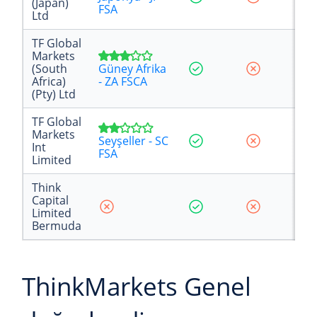
(Japan)
FSA
Ltd
TF Global
Markets
(South
Güney Afrika
Africa)
- ZA FSCA
(Pty) Ltd
TF Global
Markets
Seyşeller - SC
Int
FSA
Limited
Think
Capital
Limited
Bermuda
ThinkMarkets Genel