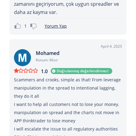
zamanını geçiriyorum, çok uygun spreadler ve
daha az kayma var.
1
Yorum Yap
April 4, 2025
Mohamed
Konum: Mısır
1.0
Doğrulanmış değerlendirmeci
Scammers and crooks, simple as that! From leverage
manipulation in the spread to intentional lagging,
they do it all
I want to help all customers not to lose your money.
manipulation on spread and the charts not move in
APP thinktrader to lose money
I will escalate the issue to all regulatory authorities