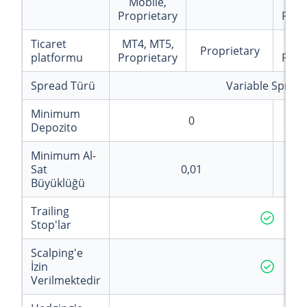
Mobile,
Mo
Proprietary
Prop
Ticaret
MT4, MT5,
MT4
Proprietary
platformu
Proprietary
Prop
Spread Türü
Variable Sprea
Minimum
0
Depozito
Minimum Al-
Sat
0,01
Büyüklüğü
Trailing
Stop'lar
Scalping'e
İzin
Verilmektedir