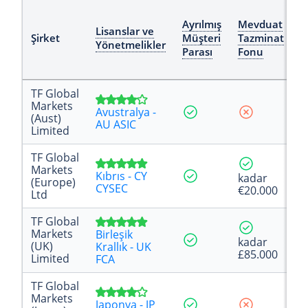
Ayrılmış
Mevduat
N
Lisanslar ve
Şirket
Müşteri
Tazminat
B
Yönetmelikler
Parası
Fonu
K
TF Global
Markets
Avustralya -
(Aust)
AU ASIC
Limited
TF Global
Markets
Kıbrıs - CY
kadar
(Europe)
CYSEC
€20.000
Ltd
TF Global
Markets
Birleşik
kadar
(UK)
Krallık - UK
£85.000
Limited
FCA
TF Global
Markets
Japonya - JP