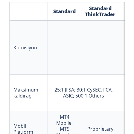
Standard
Standard
M
ThinkTrader
Komisiyon
-
Maksimum
25:1 JFSA; 30:1 CySEC, FCA,
20
kaldıraç
ASIC; 500:1 Others
MT4
Mobile,
Mo
Mobil
MT5
Proprietary
Platform