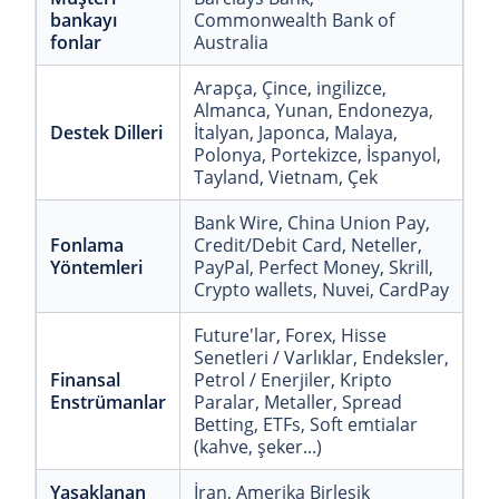
bankayı
Commonwealth Bank of
fonlar
Australia
Arapça
, Çince
, ingilizce
,
Almanca
, Yunan
, Endonezya
,
Destek Dilleri
İtalyan
, Japonca
, Malaya
,
Polonya
, Portekizce
, İspanyol
,
Tayland
, Vietnam
, Çek
Bank Wire
, China Union Pay
,
Fonlama
Credit/Debit Card
, Neteller
,
Yöntemleri
PayPal
, Perfect Money
, Skrill
,
Crypto wallets
, Nuvei
, CardPay
Future'lar
, Forex
, Hisse
Senetleri / Varlıklar
, Endeksler
,
Finansal
Petrol / Enerjiler
, Kripto
Enstrümanlar
Paralar
, Metaller
, Spread
Betting
, ETFs
, Soft emtialar
(kahve, şeker...)
Yasaklanan
İran
, Amerika Birleşik