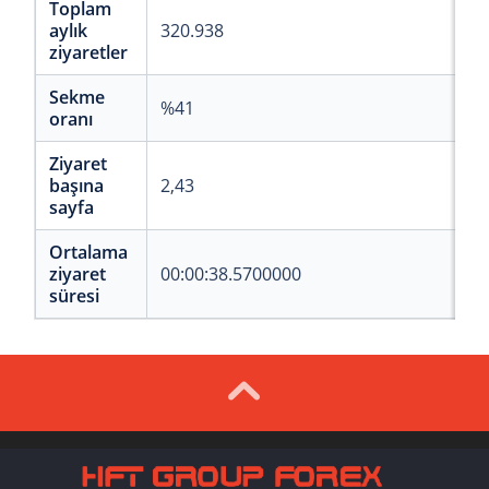
Toplam
aylık
320.938
ziyaretler
Sekme
%41
oranı
Ziyaret
başına
2,43
sayfa
Ortalama
ziyaret
00:00:38.5700000
süresi