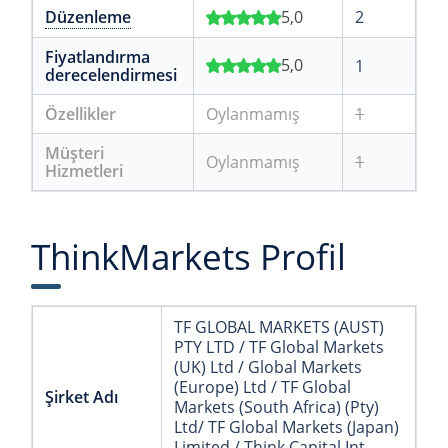
Düzenleme
5,0
2
Fiyatlandırma
5,0
1
derecelendirmesi
Özellikler
Oylanmamış
1
Müşteri
Oylanmamış
1
Hizmetleri
ThinkMarkets Profil
TF GLOBAL MARKETS (AUST)
PTY LTD / TF Global Markets
(UK) Ltd / Global Markets
(Europe) Ltd / TF Global
Şirket Adı
Markets (South Africa) (Pty)
Ltd/ TF Global Markets (Japan)
Limited / Think Capital Int