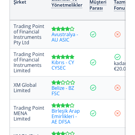
Şirket
Müşteri
Tazminat
Yönetmelikler
Parası
Fonu
Trading Point
of Financial
Avustralya -
Instruments
AU ASIC
Pty Ltd
Trading Point
of Financial
Kıbrıs - CY
kadar
Instruments
CYSEC
€20.000
Limited
XM Global
Belize - BZ
Limited
FSC
Trading Point
Birleşik Arap
MENA
Emirlikleri -
Limited
AE DFSA