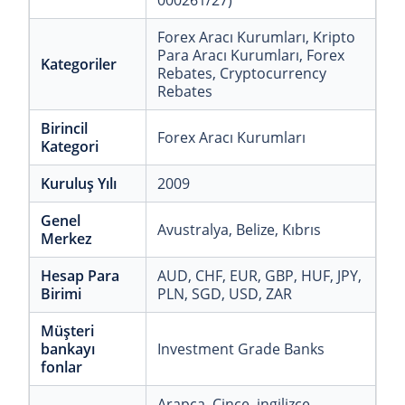
000261/27)
Forex Aracı Kurumları
, Kripto
Para Aracı Kurumları
, Forex
Kategoriler
Rebates
, Cryptocurrency
Rebates
Birincil
Forex Aracı Kurumları
Kategori
Kuruluş Yılı
2009
Genel
Avustralya
, Belize
, Kıbrıs
Merkez
Hesap Para
AUD
, CHF
, EUR
, GBP
, HUF
, JPY
,
Birimi
PLN
, SGD
, USD
, ZAR
Müşteri
bankayı
Investment Grade Banks
fonlar
Arapça
, Çince
, ingilizce
,