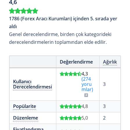
4,6
1786 (Forex Aracı Kurumları) içinden 5. sırada yer
aldı
Genel derecelendirme, birden çok kategorideki
derecelendirmelerin toplamından elde edilir.
Değerlendirme
Ağırlık
4,3
(274
Kullanıcı
yoru
3
Derecelendirmesi
mlar)
Popülarite
4,8
3
Düzenleme
5,0
2
Fiyatlandırma