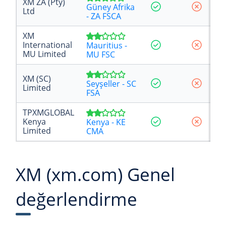
XM ZA (Pty)
Güney Afrika
Ltd
- ZA FSCA
XM
International
Mauritius -
MU Limited
MU FSC
XM (SC)
Seyşeller - SC
Limited
FSA
TPXMGLOBAL
Kenya
Kenya - KE
Limited
CMA
XM (xm.com) Genel
değerlendirme