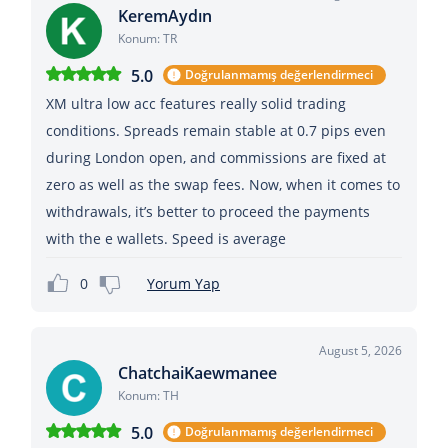
KeremAydın
Konum: TR
5.0
Doğrulanmamış değerlendirmeci
XM ultra low acc features really solid trading
conditions. Spreads remain stable at 0.7 pips even
during London open, and commissions are fixed at
zero as well as the swap fees. Now, when it comes to
withdrawals, it’s better to proceed the payments
with the e wallets. Speed is average
0
Yorum Yap
August 5, 2026
ChatchaiKaewmanee
Konum: TH
5.0
Doğrulanmamış değerlendirmeci