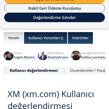
Nakit Geri Ödeme Kurulumu
Değerlendirme Gönder
Yorum
Kullanıcı Yorumları (
)
İndirimler
Yazan
Düzenleyen
Gerçeği kontrol ede
Angelo Martins
David Johnson
Evelina Laurinaityt
Kullanıcı değerlendirmesi
Düzenlemeler / Paranı
XM (xm.com) Kullanıcı
değerlendirmesi