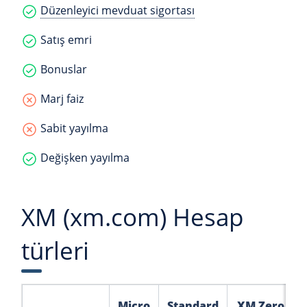
Düzenleyici mevduat sigortası
Satış emri
Bonuslar
Marj faiz
Sabit yayılma
Değişken yayılma
XM (xm.com) Hesap
türleri
Micro
Standard
XM Zero