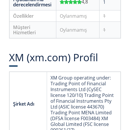
4,8
1
derecelendirmesi
Özellikler
Oylanmamış
1
Müşteri
Oylanmamış
1
Hizmetleri
XM (xm.com) Profil
XM Group operating under:
Trading Point of Financial
Instruments Ltd (CySEC
license 120/10) Trading Point
of Financial Instruments Pty
Şirket Adı
Ltd (ASIC license 443670)
Trading Point MENA Limited
(DFSA license F003484) XM
Global Limited (FSC license