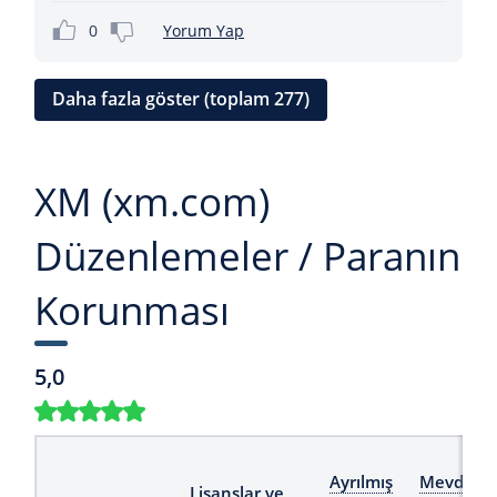
0
Yorum Yap
Daha fazla göster (toplam 277)
XM (xm.com)
Düzenlemeler / Paranın
Korunması
5,0
Ayrılmış
Mevduat
Lisanslar ve