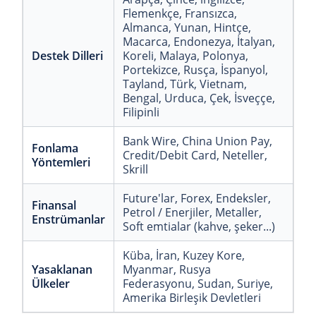
Flemenkçe
, Fransızca
,
Almanca
, Yunan
, Hintçe
,
Macarca
, Endonezya
, İtalyan
,
Destek Dilleri
Koreli
, Malaya
, Polonya
,
Portekizce
, Rusça
, İspanyol
,
Tayland
, Türk
, Vietnam
,
Bengal
, Urduca
, Çek
, İsveççe
,
Filipinli
Bank Wire
, China Union Pay
,
Fonlama
Credit/Debit Card
, Neteller
,
Yöntemleri
Skrill
Future'lar
, Forex
, Endeksler
,
Finansal
Petrol / Enerjiler
, Metaller
,
Enstrümanlar
Soft emtialar (kahve, şeker...)
Küba
, İran
, Kuzey Kore
,
Yasaklanan
Myanmar
, Rusya
Ülkeler
Federasyonu
, Sudan
, Suriye
,
Amerika Birleşik Devletleri