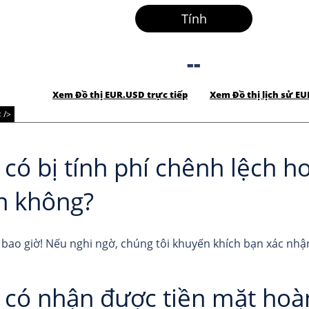
Tính
--
Xem Đồ thị EUR.USD trực tiếp
Xem Đồ thị lịch sử E
 />
 có bị tính phí chênh lệch 
n không?
bao giờ! Nếu nghi ngờ, chúng tôi khuyến khích bạn xác nhận 
 có nhận được tiền mặt hoàn