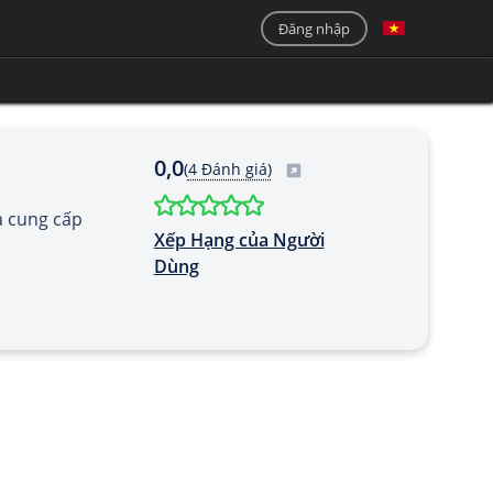
Đăng nhập
0,0
(
4 Đánh giá)
à cung cấp
Xếp Hạng của Người
Dùng