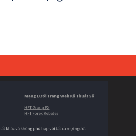
Mạng Lưới Trang Web Kỹ Thuật Số
HFT Group FX
HFT Forex Rebates
hất khác và không phù hợp với tất cả mọi người.