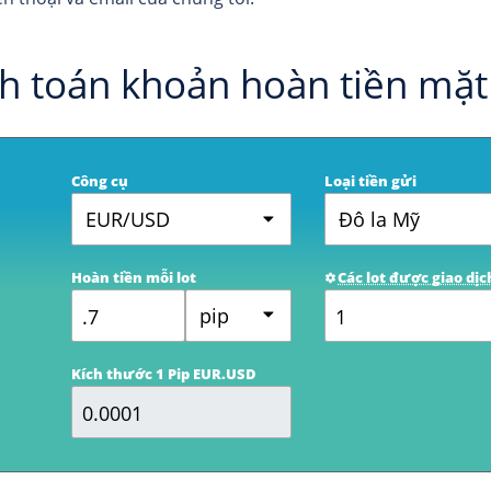
h toán khoản hoàn tiền mặt
Công cụ
Loại tiền gửi
EUR/USD
Đô la Mỹ
Hoàn tiền mỗi lot
Các lot được giao dịc
pip
Kích thước 1 Pip EUR.USD