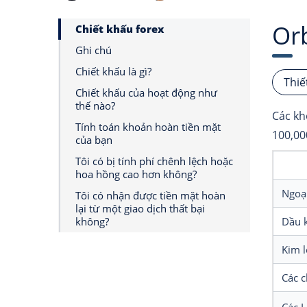
Orb
Chiết khấu forex
Ghi chú
Chiết khấu là gì?
Thiế
Chiết khấu của hoạt động như
thế nào?
Các kh
Tính toán khoản hoàn tiền mặt
100,00
của bạn
Tôi có bị tính phí chênh lệch hoặc
hoa hồng cao hơn không?
Ngoạ
Tôi có nhận được tiền mặt hoàn
lại từ một giao dịch thất bại
không?
Dầu k
Kim l
Các c