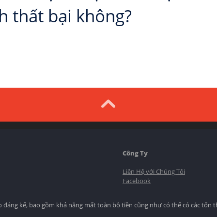
h thất bại không?
Công Ty
Liên Hệ với Chúng Tôi
Facebook
ro đáng kể, bao gồm khả năng mất toàn bộ tiền cũng như có thể có các tổn t