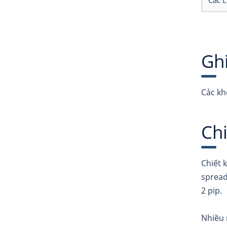
Các 
Gh
Các kh
Chi
Chiết 
spread 
2 pip.
Nhiều 