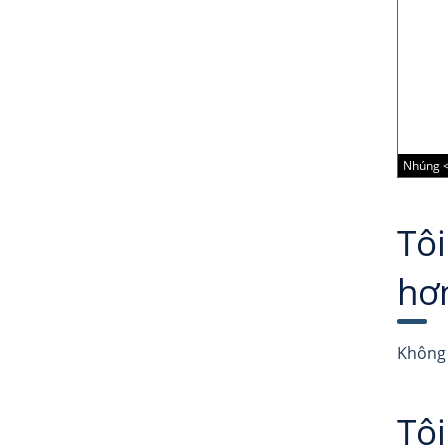
Nhúng <
Tôi
hơ
Không 
Tôi