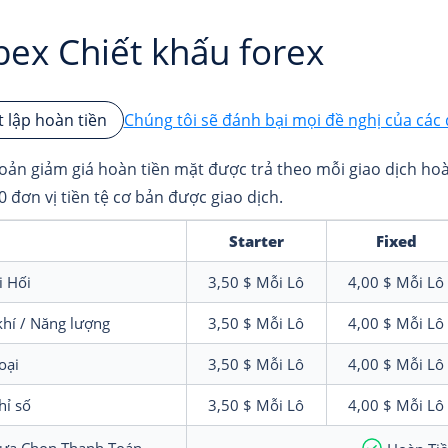
ex Chiết khấu forex
Chúng tôi sẽ đánh bại mọi đề nghị của các 
t lập hoàn tiền
oản giảm giá hoàn tiền mặt được trả theo mỗi giao dịch hoàn
0 đơn vị tiền tệ cơ bản được giao dịch.
Starter
Fixed
i Hối
3,50 $
Mỗi Lô
4,00 $
Mỗi Lô
hí / Năng lượng
3,50 $
Mỗi Lô
4,00 $
Mỗi Lô
oại
3,50 $
Mỗi Lô
4,00 $
Mỗi Lô
hỉ số
3,50 $
Mỗi Lô
4,00 $
Mỗi Lô