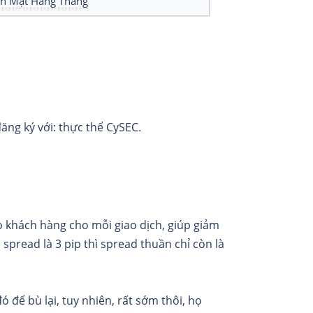
ền Mặt Hàng Tháng
ng ký với: thực thể CySEC.
ho khách hàng cho mỗi giao dịch, giúp giảm
à spread là 3 pip thì spread thuần chỉ còn là
 để bù lại, tuy nhiên, rất sớm thôi, họ