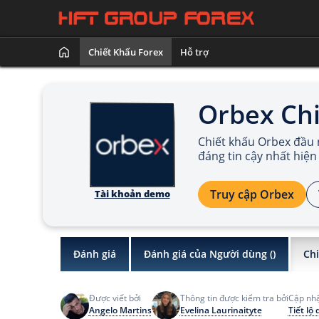
Chiết Khấu Forex
Hỗ trợ
Orbex Ch
Chiết khấu Orbex đầu n
đáng tin cậy nhất hiện
Truy cập Orbex
Tài khoản demo
Đánh giá
Đánh giá của Người dùng (
)
Chi
Được viết bởi
Thông tin được kiểm tra bởi
Cập nhậ
Angelo Martins
Evelina Laurinaityte
Tiết lộ