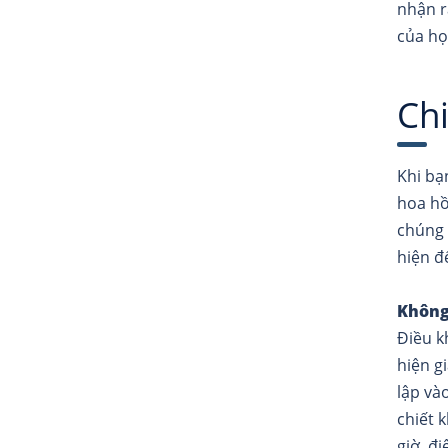
nhận ra
của họ
Ch
Khi bạ
hoa hồ
chúng 
hiện đ
Không 
Điều k
hiện g
lập và
chiết 
giờ, đi