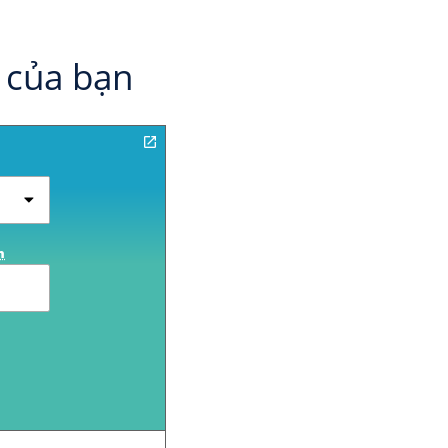
 của bạn
h