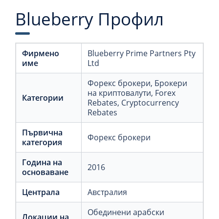
Blueberry Профил
Фирмено
Blueberry Prime Partners Pty
име
Ltd
Форекс брокери
, Брокери
на криптовалути
, Forex
Категории
Rebates
, Cryptocurrency
Rebates
Първична
Форекс брокери
категория
Година на
2016
основаване
Централа
Австралия
Обединени арабски
Локации на