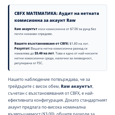
CBFX МАТЕМАТИКА: Аудит на нетната
комисионна за акаунт Raw
Raw акаунтът
носи комисионна от $7.00 за рунд без
почти никакви спредове.
Вашето възстановяване от CBFX:
$1.60 на лот.
Резултат:
Вашата нетна комисионна разход се
намалява до
$5.40 на лот
. Това е едно от най-ниските
нетни комисионни среди, налични за ликвидност,
регулирана от FSC.
Нашето наблюдение потвърждава, че за
трейдърите с висок обем,
Raw акаунтът
,
съчетан с възстановявания от CBFX, е най-
ефективната конфигурация. Докато стандартният
акаунт предлага по-висока номинална
възвръщаемост ($3.00), общите разходи за