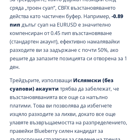
сряда „троен суап“, CBFX възстановяването
действа като частичен буфер. Например,
-0.89
пип
дълъг суап на EURUSD е значително
компенсиран от 0.45 пип възстановяване
(стандартен акаунт), ефективно намалявайки
разходите ви за задържане с почти 50%, ако
решите да запазите позицията си отворена за 1
ден.
Трейдърите, използващи
Ислямски (без
суапови) акаунти
трябва да забележат, че
възстановяванията все още са напълно
платими. Това ви позволява да избегнете
изцяло разходите за лихви, докато все още
улавяте възвръщаемостта на разпределението,
правейки Blueberry силен кандидат за
дългосрочни стратегии за следене на тренда.