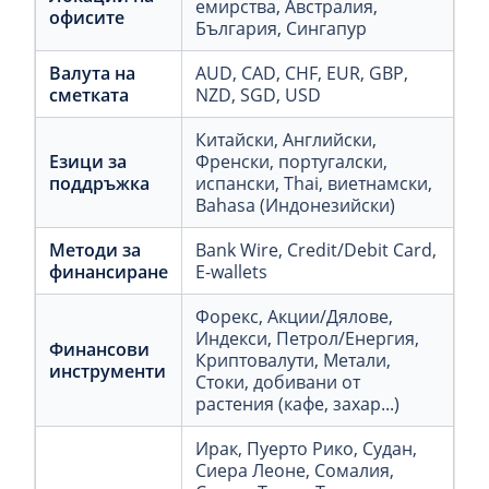
емирства
, Австралия
,
офисите
България
, Сингапур
Валута на
AUD
, CAD
, CHF
, EUR
, GBP
,
сметката
NZD
, SGD
, USD
Китайски
, Английски
,
Езици за
Френски
, португалски
,
поддръжка
испански
, Thai
, виетнамски
,
Bahasa (Индонезийски)
Методи за
Bank Wire
, Credit/Debit Card
,
финансиране
E-wallets
Форекс
, Акции/Дялове
,
Индекси
, Петрол/Енергия
,
Финансови
Криптовалути
, Метали
,
инструменти
Стоки, добивани от
растения (кафе, захар...)
Ирак
, Пуерто Рико
, Судан
,
Сиера Леоне
, Сомалия
,