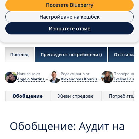
Посетете Blueberry
Настройване на кешбек
Изпратете отзив
Преглед
Прегледи от потребители (
)
Отстъпки
Написано от
Редактирано от
Проверено от
Angelo Martins
Alexandreas Kourris
Evelina Lauri
Обобщение
Живи спредове
Потребителс
Обобщение: Аудит на