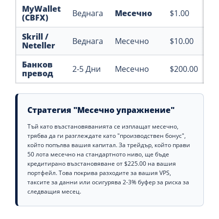
MyWallet
Веднага
Месечно
$1.00
(CBFX)
Skrill /
Веднага
Месечно
$10.00
Neteller
Банков
2-5 Дни
Месечно
$200.00
превод
Стратегия "Месечно упражнение"
Тъй като възстановяванията се изплащат месечно,
трябва да ги разглеждате като "производствен бонус",
който попълва вашия капитал. За трейдър, който прави
50 лота месечно на стандартното ниво, ще бъде
кредитирано възстановяване от $225.00 на вашия
портфейл. Това покрива разходите за вашия VPS,
таксите за данни или осигурява 2-3% буфер за риска за
следващия месец.