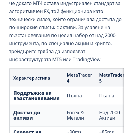
че докато MT4 остава индустриален стандарт за
алгоритмичен FX, той функционира като
технически силоз, който ограничава достъпа до
по-широкия списък с активи. За улавяне на
възстановявания по целия набор от над 2000
инструмента, по-специално акции и крипто,
трейдърите трябва да използват
инфраструктурата MT5 или TradingView.
MetaTrader
MetaTrader
Характеристика
4
5
Поддръжка на
Пълна
Пълна
възстановявания
Достъп до
Forex &
Над 2000
активи
Метали
Активи
Скорост на
~90ms
~85ms