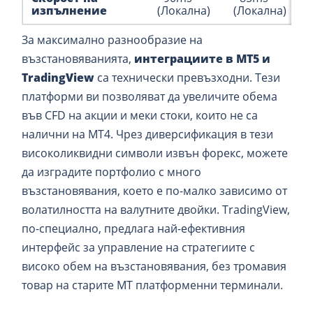
изпълнение
(Локална)
(Локална)
За максимално разнообразие на
възстановяванията,
интеграциите в MT5 и
TradingView
са технически превъзходни. Тези
платформи ви позволяват да увеличите обема
във CFD на акции и меки стоки, които не са
налични на MT4. Чрез диверсификация в тези
високоликвидни символи извън форекс, можете
да изградите портфолио с много
възстановявания, което е по-малко зависимо от
волатилността на валутните двойки. TradingView,
по-специално, предлага най-ефективния
интерфейс за управление на стратегиите с
високо обем на възстановявания, без тромавия
товар на старите MT платформенни терминали.