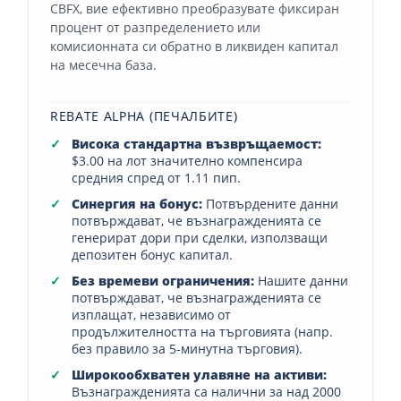
CBFX, вие ефективно преобразувате фиксиран
процент от разпределението или
комисионната си обратно в ликвиден капитал
на месечна база.
REBATE ALPHA (ПЕЧАЛБИТЕ)
Висока стандартна възвръщаемост:
$3.00 на лот значително компенсира
средния спред от 1.11 пип.
Синергия на бонус:
Потвърдените данни
потвърждават, че възнагражденията се
генерират дори при сделки, използващи
депозитен бонус капитал.
Без времеви ограничения:
Нашите данни
потвърждават, че възнагражденията се
изплащат, независимо от
продължителността на търговията (напр.
без правило за 5-минутна търговия).
Широкообхватен улавяне на активи:
Възнагражденията са налични за над 2000