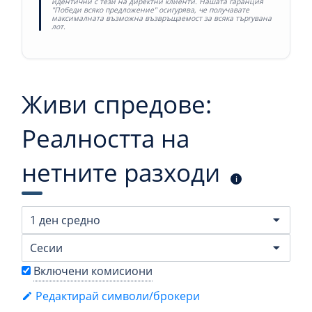
идентични с тези на директни клиенти. Нашата гаранция
"Победи всяко предложение" осигурява, че получавате
максималната възможна възвръщаемост за всяка търгувана
лот.
Живи спредове:
Реалността на
нетните разходи
i
Включени комисиони
Редактирай символи/брокери