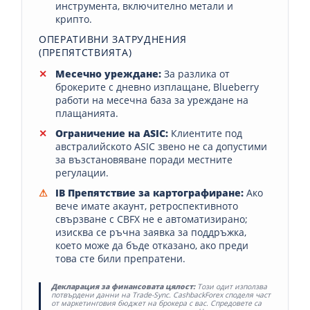
инструмента, включително метали и
крипто.
ОПЕРАТИВНИ ЗАТРУДНЕНИЯ
(ПРЕПЯТСТВИЯТА)
Месечно уреждане:
За разлика от
брокерите с дневно изплащане, Blueberry
работи на месечна база за уреждане на
плащанията.
Ограничение на ASIC:
Клиентите под
австралийското ASIC звено не са допустими
за възстановяване поради местните
регулации.
IB Препятствие за картографиране:
Ако
вече имате акаунт, ретроспективното
свързване с CBFX не е автоматизирано;
изисква се ръчна заявка за поддръжка,
което може да бъде отказано, ако преди
това сте били препратени.
Декларация за финансовата цялост:
Този одит използва
потвърдени данни на Trade-Sync. CashbackForex споделя част
от маркетинговия бюджет на брокера с вас. Спредовете са