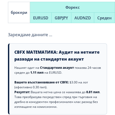
Форекс
брокери
EURUSD
GBPJPY
AUDNZD
Среден
Зареждаме данните …
CBFX МАТЕМАТИКА: Аудит на нетните
разходи на стандартен акаунт
Нашият одит на
Стандартния акаунт
показва 24-часов
среден до
1.11 пип
на EURUSD.
Вашето възстановяване от CBFX:
$3.00 на лот
(ефективно 0.30 пип).
Резултат:
Вашата нетна цена се намалява до
0.81 пип
.
Това преобразува посредствен спред при търговия на
дребно в конкурентен професионален клас разход без
изплащане на комисионни.