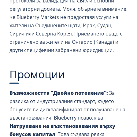
протоколи за валидация на CBFX и основни
регулаторни досиета. Моля, обърнете внимание,
че Blueberry Markets не предоставя услуги на
жители на Съединените щати, Ирак, Судан,
Сирия или Северна Корея. Приемането също е
ограничено за жители на Онтарио (Канада) и
други специфични забранени юрисдикции.
Промоции
Възможността "Двойно потопение":
За
разлика от индустриалния стандарт, където
бонусите ви дисквалифицират от получаване на
възстановявания, Blueberry позволява
Натрупване на възстановявания върху
бонусов капитал
. Това създава рядка