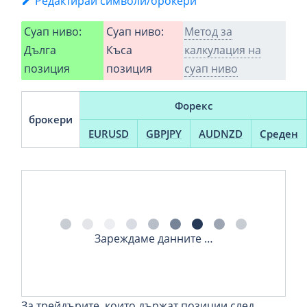
Редактирай символи/брокери
Суап ниво:
Суап ниво:
Метод за
Дълга
Къса
калкулация на
позиция
позиция
суап ниво
Форекс
брокери
EURUSD
GBPJPY
AUDNZD
Среден
Зареждаме данните …
За трейдърите, които държат позиции след