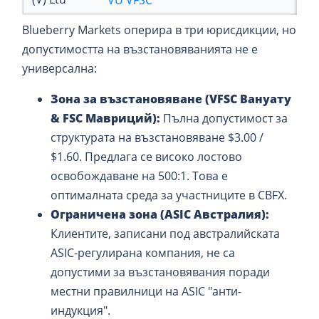
VU VFSC
Blueberry Markets оперира в три юрисдикции, но
допустимостта на възстановяванията не е
универсална:
Зона за възстановяване (VFSC Вануату
& FSC Мавриций):
Пълна допустимост за
структурата на възстановяване $3.00 /
$1.60. Предлага се високо лостово
освобождаване на 500:1. Това е
оптималната среда за участниците в CBFX.
Ограничена зона (ASIC Австралия):
Клиентите, записани под австралийската
ASIC-регулирана компания, не са
допустими за възстановявания поради
местни правилници на ASIC "анти-
индукция".