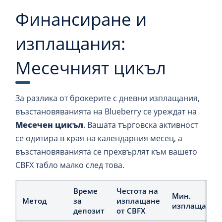
Финансиране и
изплащания:
Месечният цикъл
За разлика от брокерите с дневни изплащания,
възстановяванията на Blueberry се уреждат на
Месечен цикъл
. Вашата търговска активност
се одитира в края на календарния месец, а
възстановяванията се прехвърлят към вашето
CBFX табло малко след това.
Време
Честота на
Мин.
Метод
за
изплащане
изплащане
депозит
от CBFX