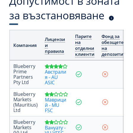
Допустимост в зоната
за възстановяване
i
Парите
Фонд за
Лицензи
на
обезщетение
Компания
и
отделни
на
правила
клиенти
депозитите
Blueberry
Prime
Австрали
Partners
я - AU
Pty Ltd
ASIC
Blueberry
Markets
Маврици
(Mauritius)
й - MU
Ltd
FSC
Blueberry
Markets
Вануату -
(V) Ltd