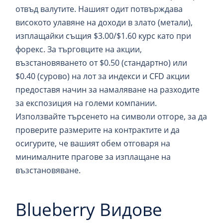
отвъд валутите. Нашият одит потвърждава
високото улавяне на доходи в злато (метали),
изплащайки същия $3.00/$1.60 курс като при
форекс. За търговците на акции,
възстановяването от $0.50 (стандартно) или
$0.40 (сурово) на лот за индекси и CFD акции
предоставя начин за намаляване на разходите
за експозиция на големи компании.
Използвайте търсенето на символи отгоре, за да
проверите размерите на контрактите и да
осигурите, че вашият обем отговаря на
минималните прагове за изплащане на
възстановяване.
Blueberry Видове