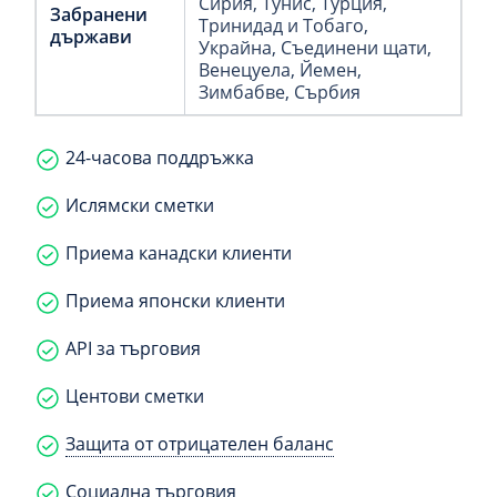
Сирия
, Тунис
, Турция
,
Забранени
Тринидад и Тобаго
,
държави
Украйна
, Съединени щати
,
Венецуела
, Йемен
,
Зимбабве
, Сърбия
24-часова поддръжка
Ислямски сметки
Приема канадски клиенти
Приема японски клиенти
API за търговия
Центови сметки
Защита от отрицателен баланс
Социална търговия