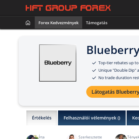
Forex Kedvezmények
Támogatás
Blueberr
Top-tier rebates up to
Unique "Double Dip" a
No trade duration rest
Látogatás Blueberr
Értékelés
Felhasználói vélemények (
)
Ke
Írta
Szerkesztette
Tények