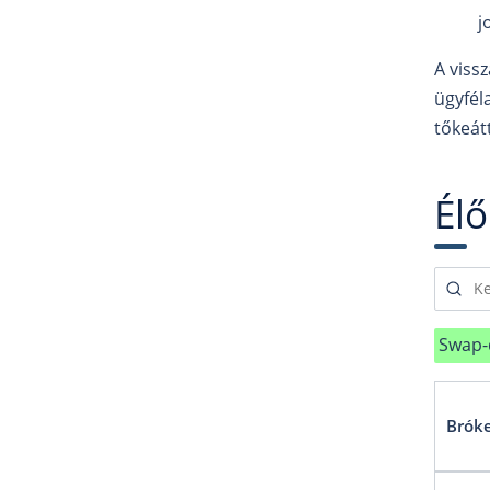
j
A viss
ügyfél
tőkeát
Élő
Swap-d
Brók