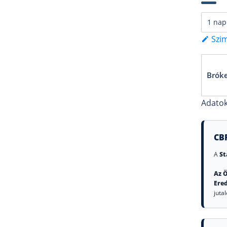
Szim
Brók
Adatok
CB
A
St
Az Ö
Ere
jutal