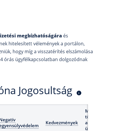
fizetési megbízhatóságára
és
nek hitelesített vélemények a portálon,
niük, hogy míg a visszatérítés elszámolása
n 24 órás ügyfélkapcsolatban dolgozódnak
Zóna Jogosultság
i
Maximális
tőkeáttétel
Negatív
Kedvezmények
a lakossági
egyensúlyvédelem
ügyfelek