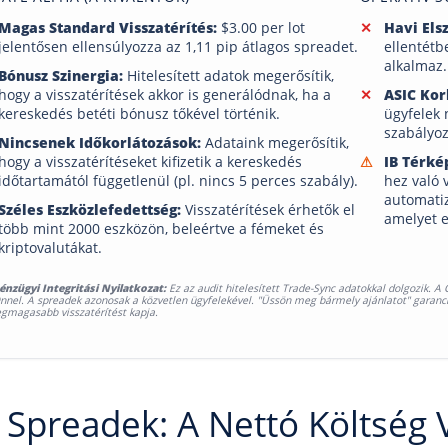
Magas Standard Visszatérítés:
$3.00 per lot
Havi Els
jelentősen ellensúlyozza az 1,11 pip átlagos spreadet.
ellentétbe
alkalmaz.
Bónusz Szinergia:
Hitelesített adatok megerősítik,
hogy a visszatérítések akkor is generálódnak, ha a
ASIC Kor
kereskedés betéti bónusz tőkével történik.
ügyfelek 
szabályoz
Nincsenek Időkorlátozások:
Adataink megerősítik,
hogy a visszatérítéseket kifizetik a kereskedés
IB Térké
időtartamától függetlenül (pl. nincs 5 perces szabály).
hez való
automatiz
Széles Eszközlefedettség:
Visszatérítések érhetők el
amelyet e
több mint 2000 eszközön, beleértve a fémeket és
kriptovalutákat.
énzügyi Integritási Nyilatkozat:
Ez az audit hitelesített Trade-Sync adatokkal dolgozik. 
nnel. A spreadek azonosak a közvetlen ügyfelekével. "Üssön meg bármely ajánlatot" garanciá
egmagasabb visszatérítést kapja.
 Spreadek: A Nettó Költség