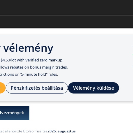
y vélemény
 $4.50/lot with verified zero markup.
llows rebates on bonus margin trades.
rictions or "5-minute hold" rules.
y
Pénzkifizetés beállítása
Vélemény küldése
dvezmények
2026. augusztus
et ellenőrizte
Utolsó frissítés