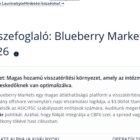
a Laurinaityte
Hirdetési közzététel ⇾
zefoglaló: Blueberry Marke
26
i
let: Magas hozamú visszatérítési környezet, amely az intéz
eskedőknek van optimalizálva.
lueberry Markets egy magas átláthatóságú platform a visszatérítése
ány offshore versenytárs napi elszámolási logikája, a $3.00/lot Stan
felsők az ASIC/FSC szabályozott entitások számára. Auditunk megerő
ár
politikát. Azáltal, hogy fiókját integrálja a CBFX-szel, a spread va
yékony tőkévé havi ciklusban.
ATE ALPHA (A KIVÁLNYOK)
OPERATÍV S