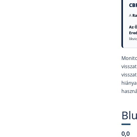
CB
A
Ra
Az Ö
Ere
likvi
Monito
vissza
visszat
hiánya
haszná
Blu
0,0