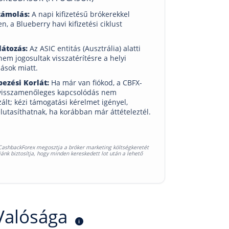
zámolás:
A napi kifizetésű brókerekkel
n, a Blueberry havi kifizetési ciklust
látozás:
Az ASIC entitás (Ausztrália) alatti
nem jogosultak visszatérítésre a helyi
ások miatt.
pezési Korlát:
Ha már van fiókod, a CBFX-
 visszamenőleges kapcsolódás nem
ált; kézi támogatási kérelmet igényel,
lutasíthatnak, ha korábban már áttételeztél.
A CashbackForex megosztja a bróker marketing költségkeretét
nk biztosítja, hogy minden kereskedett lot után a lehető
 Valósága
i