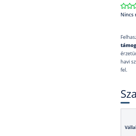
Nincs 
Felhas
támog
érzetü
havi s
fel.
Sza
Válla