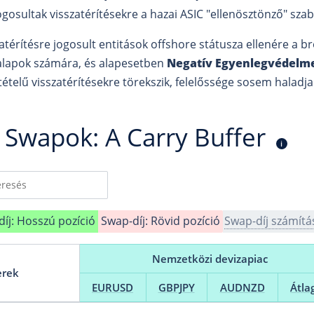
ogosultak visszatérítésekre a hazai ASIC "ellenösztönző" szab
zatérítésre jogosult entitások offshore státusza ellenére a b
alapok számára, és alapesetben
Negatív Egyenlegvédelm
tételű visszatérítésekre törekszik, felelőssége sosem haladja
 Swapok: A Carry Buffer
i
íj: Hosszú pozíció
Swap-díj: Rövid pozíció
Swap-díj számítá
Nemzetközi devizapiac
erek
EURUSD
GBPJPY
AUDNZD
Átla