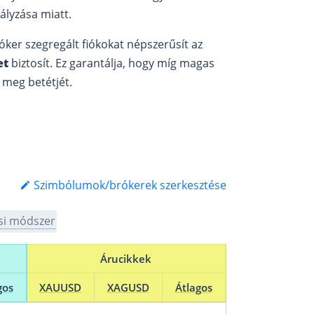
ályzása miatt.
róker szegregált fiókokat népszerűsít az
et
biztosít. Ez garantálja, hogy míg magas
 meg betétjét.
Szimbólumok/brókerek szerkesztése
si módszer
Árucikkek
gos
XAUUSD
XAGUSD
Átlagos