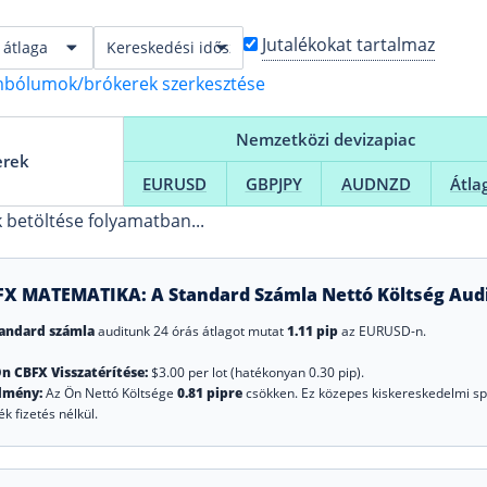
Jutalékokat tartalmaz
bólumok/brókerek szerkesztése
Nemzetközi devizapiac
erek
EURUSD
GBPJPY
AUDNZD
Átla
 betöltése folyamatban...
FX MATEMATIKA: A Standard Számla Nettó Költség Audi
andard számla
auditunk 24 órás átlagot mutat
1.11 pip
az EURUSD-n.
n CBFX Visszatérítése:
$3.00 per lot (hatékonyan 0.30 pip).
dmény:
Az Ön Nettó Költsége
0.81 pipre
csökken. Ez közepes kiskereskedelmi spr
ék fizetés nélkül.