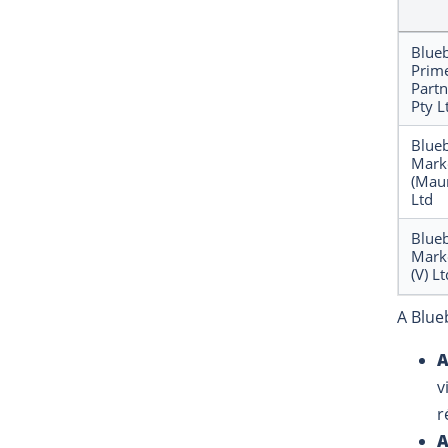
Blue
Prim
Partn
Pty L
Blue
Mark
(Maur
Ltd
Blue
Mark
(V) Lt
A Blue
A
v
r
A