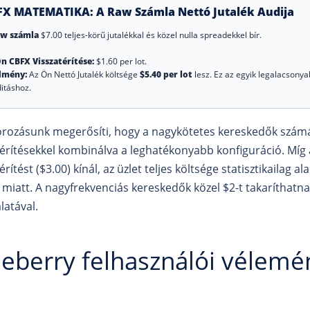
FX MATEMATIKA: A Raw Számla Nettó Jutalék Audija
w számla
$7.00 teljes-körű jutalékkal és közel nulla spreadekkel bír.
n CBFX Visszatérítése:
$1.60 per lot.
dmény:
Az Ön Nettó Jutalék költsége
$5.40 per lot
lesz. Ez az egyik legalacsonya
ditáshoz.
rozásunk megerősíti, hogy a nagykötetes kereskedők szám
térítésekkel kombinálva a leghatékonyabb konfiguráció. Mí
érítést ($3.00) kínál, az üzlet teljes költsége statisztikailag
 miatt. A nagyfrekvenciás kereskedők közel $2-t takarítha
latával.
eberry felhasználói vélemé