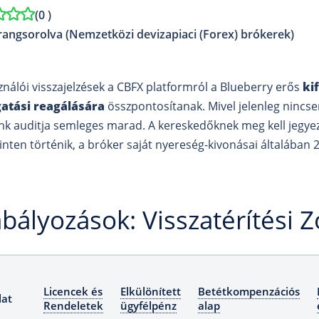
(
0
)
rangsorolva (Nemzetközi devizapiaci (Forex) brókerek)
ználói visszajelzések a CBFX platformról a Blueberry erős
ki
atási reagálására
összpontosítanak. Mivel jelenleg nincse
nk auditja semleges marad. A kereskedőknek meg kell jegyez
zinten történik, a bróker saját nyereség-kivonásai általába
bályozások: Visszatérítési 
Licencek és
Elkülönített
Betétkompenzációs
lat
Rendeletek
ügyfélpénz
alap