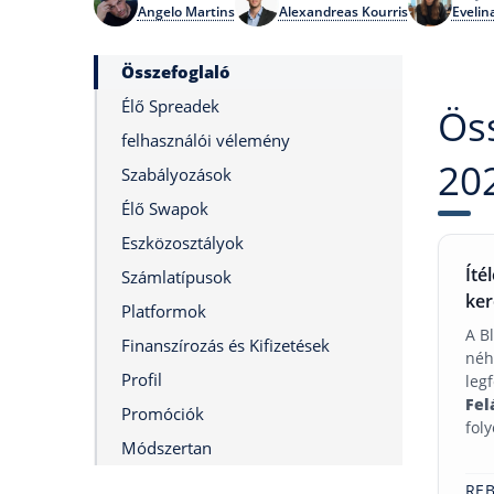
Angelo Martins
Alexandreas Kourris
Evelin
Összefoglaló
Élő Spreadek
Öss
felhasználói vélemény
20
Szabályozások
Élő Swapok
Eszközosztályok
Íté
Számlatípusok
ker
Platformok
A B
Finanszírozás és Kifizetések
néh
Profil
leg
Fel
Promóciók
fol
Módszertan
REB