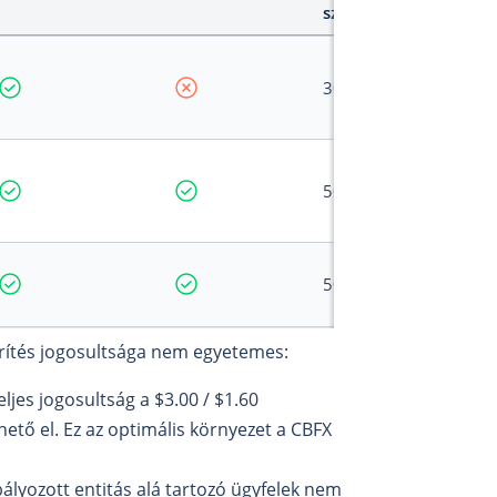
számára
30 : 1
500 : 1
500 : 1
rítés jogosultsága nem egyetemes:
ljes jogosultság a $3.00 / $1.60
hető el. Ez az optimális környezet a CBFX
ályozott entitás alá tartozó ügyfelek nem