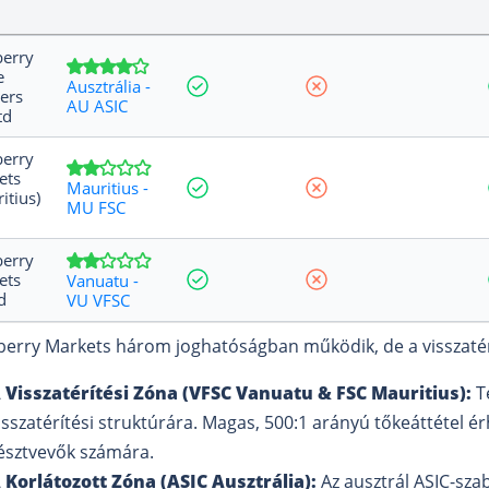
berry
e
Ausztrália -
ers
AU ASIC
td
berry
ets
Mauritius -
itius)
MU FSC
berry
ets
Vanuatu -
d
VU VFSC
berry Markets három joghatóságban működik, de a visszaté
 Visszatérítési Zóna (VFSC Vanuatu & FSC Mauritius):
Te
isszatérítési struktúrára. Magas, 500:1 arányú tőkeáttétel ér
észtvevők számára.
 Korlátozott Zóna (ASIC Ausztrália):
Az ausztrál ASIC-szab