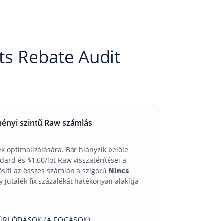
ts Rebate Audit
ményi szintű Raw számlás
k optimalizálására. Bár hiányzik belőle
dard és $1.60/lot Raw visszatérítései a
síti az összes számlán a szigorú
Nincs
gy jutalék fix százalékát hatékonyan alakítja
ÚRLÓDÁSOK (A FOGÁSOK)