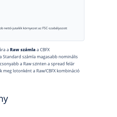
bb nettó-jutalék környezet az FSC-szabályozott
ára a
Raw számla
a CBFX
g a Standard számla magasabb nominális
 alacsonyabb a Raw szinten a spread felár
tnak meg lotonként a Raw/CBFX kombináció
ny