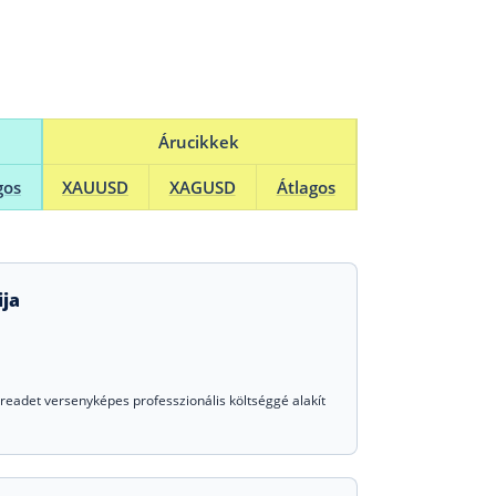
Árucikkek
gos
XAUUSD
XAGUSD
Átlagos
ja
eadet versenyképes professzionális költséggé alakít