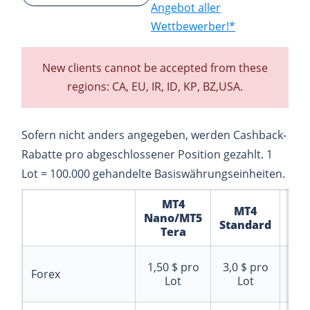
Angebot aller
Wettbewerber!*
New clients cannot be accepted from these
regions: CA, EU, IR, ‎ID, KP, BZ,USA.
Sofern nicht anders angegeben, werden Cashback-
Rabatte pro abgeschlossener Position gezahlt. 1
Lot = 100.000 gehandelte Basiswährungseinheiten.
MT4
MT4
MT
Nano/MT5
Standard
Ma
Tera
6,0
1,50 $
pro
3,0 $
pro
Forex
$
pr
Lot
Lot
Lo