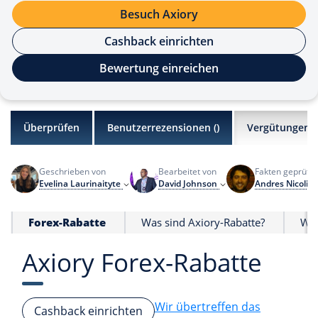
Besuch Axiory
Cashback einrichten
Bewertung einreichen
Überprüfen
Benutzerrezensionen (
)
Vergütungen
Geschrieben von
Bearbeitet von
Fakten geprüft 
Evelina Laurinaityte
David Johnson
Andres Nicolini
Forex-Rabatte
Was sind Axiory-Rabatte?
Wie
Axiory Forex-Rabatte
Wir übertreffen das
Cashback einrichten