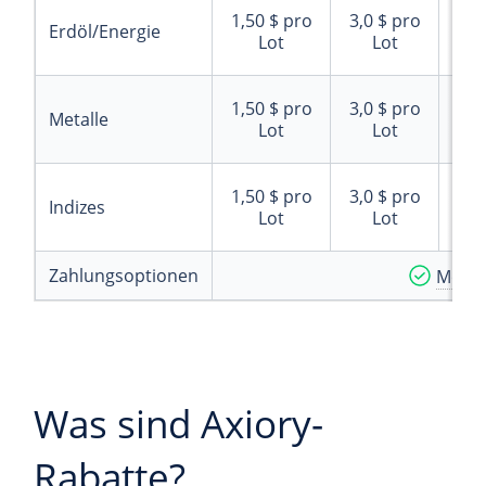
6,0
1,50 $
pro
3,0 $
pro
Erdöl/Energie
$
pr
Lot
Lot
Lo
6,0
1,50 $
pro
3,0 $
pro
Metalle
$
pr
Lot
Lot
Lo
6,0
1,50 $
pro
3,0 $
pro
Indizes
$
pr
Lot
Lot
Lo
Zahlungsoptionen
Monat
Was sind Axiory-
Rabatte?