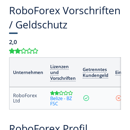
RoboForex Vorschriften
/ Geldschutz
2,0
Lizenzen
Getrenntes
Unternehmen
und
Einlag
Kundengeld
Vorschriften
RoboForex
Belize - BZ
Ltd
FSC
RoboForex Profil