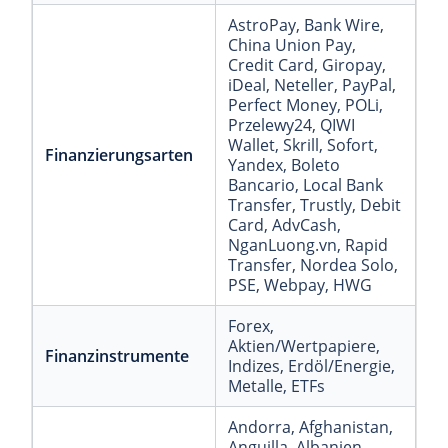
AstroPay
, Bank Wire
,
China Union Pay
,
Credit Card
, Giropay
,
iDeal
, Neteller
, PayPal
,
Perfect Money
, POLi
,
Przelewy24
, QIWI
Wallet
, Skrill
, Sofort
,
Finanzierungsarten
Yandex
, Boleto
Bancario
, Local Bank
Transfer
, Trustly
, Debit
Card
, AdvCash
,
NganLuong.vn
, Rapid
Transfer
, Nordea Solo
,
PSE
, Webpay
, HWG
Forex
,
Aktien/Wertpapiere
,
Finanzinstrumente
Indizes
, Erdöl/Energie
,
Metalle
, ETFs
Andorra
, Afghanistan
,
Anguilla
, Albanien
,