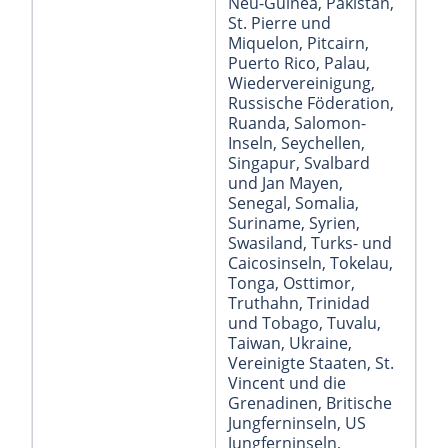
Neu-Guinea
, Pakistan
,
St. Pierre und
Miquelon
, Pitcairn
,
Puerto Rico
, Palau
,
Wiedervereinigung
,
Russische Föderation
,
Ruanda
, Salomon-
Inseln
, Seychellen
,
Singapur
, Svalbard
und Jan Mayen
,
Senegal
, Somalia
,
Suriname
, Syrien
,
Swasiland
, Turks- und
Caicosinseln
, Tokelau
,
Tonga
, Osttimor
,
Truthahn
, Trinidad
und Tobago
, Tuvalu
,
Taiwan
, Ukraine
,
Vereinigte Staaten
, St.
Vincent und die
Grenadinen
, Britische
Jungferninseln
, US
Jungferninseln
,