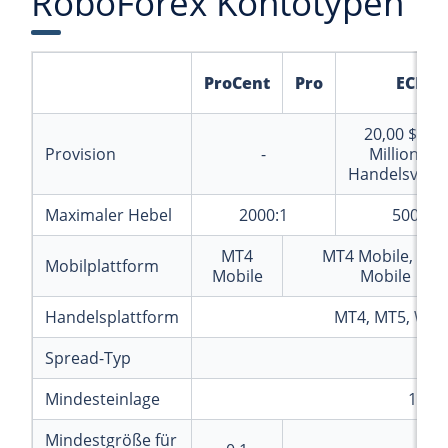
RoboForex Kontotypen
ProCent
Pro
ECN
20,00 $
pro
Provision
-
Million US
Handelsvol
Maximaler Hebel
2000:1
500:1
MT4
MT4 Mobile, MT
Mobilplattform
Mobile
Mobile
Handelsplattform
MT4, MT5, Web
Spread-Typ
Var
Mindesteinlage
10
Mindestgröße für