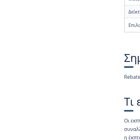
Δείκτ
Επιλ
Ση
Rebates
Τι 
Οι εκπ
συναλλ
η έκπτ