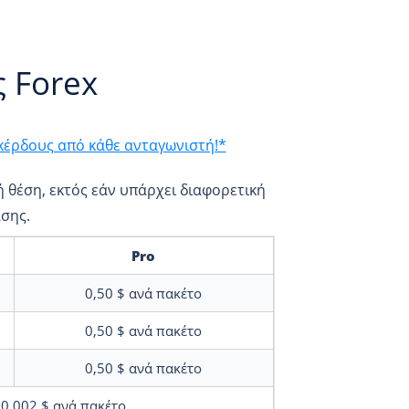
ς Forex
έρδους από κάθε ανταγωνιστή!*
 θέση, εκτός εάν υπάρχει διαφορετική
σης.
Pro
0,50 $
ανά πακέτο
0,50 $
ανά πακέτο
0,50 $
ανά πακέτο
0,002 $
ανά πακέτο