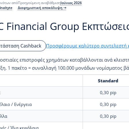
Ιούνιος 2026
ονότων από
Προηγούμενη αναβάθμιση
inaityte
Διαφημιστική αποκάλυψη ⇾
C Financial Group Εκπτώσει
Προσφέρουμε καλύτερο συντελεστή κ
ατάσταση Cashback
οστιαίες επιστροφές χρημάτων καταβάλλονται ανά κλειστή
ξη. 1 πακέτο = συναλλαγή 100.000 μονάδων νομίσματος βά
Standard
x
0,30
pip
λαιο / Ενέργεια
0,30
pip
λλα
0,30
pip
ές / Ίδια κεφάλαια