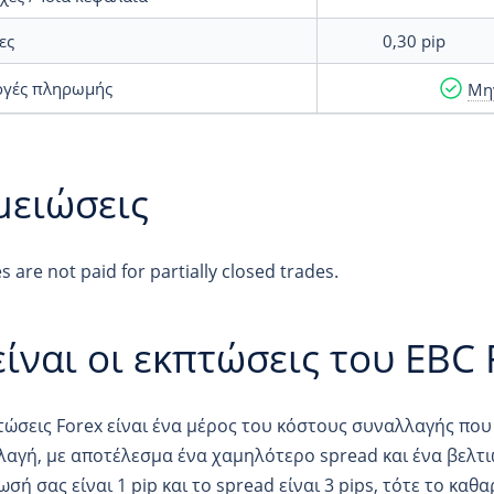
ες
0,30
pip
ογές πληρωμής
Μη
μειώσεις
 are not paid for partially closed trades.
είναι οι εκπτώσεις του EBC 
τώσεις Forex είναι ένα μέρος του κόστους συναλλαγής που
αγή, με αποτέλεσμα ένα χαμηλότερο spread και ένα βελτι
ωσή σας είναι 1 pip και το spread είναι 3 pips, τότε το καθα