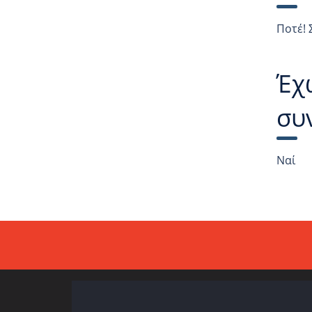
Ποτέ! 
Έχ
συ
Ναί