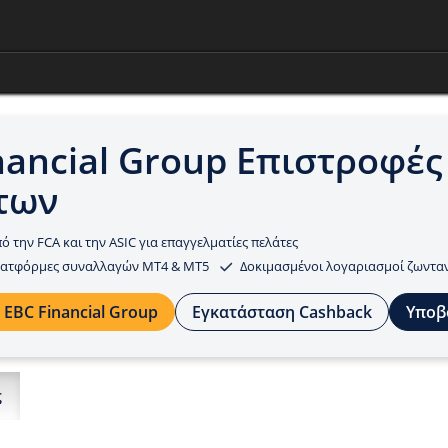
nancial Group Επιστροφές
των
ό την FCA και την ASIC για επαγγελματίες πελάτες
πλατφόρμες συναλλαγών MT4 & MT5
Δοκιμασμένοι λογαριασμοί ζωντα
 EBC Financial Group
Εγκατάσταση Cashback
Υποβ
ς