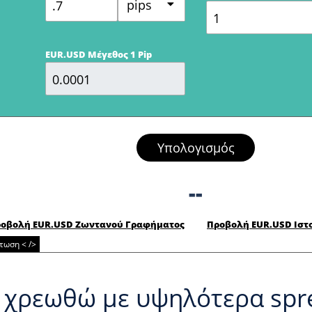
pips
EUR.USD Μέγεθος 1 Pip
Υπολογισμός
--
οβολή EUR.USD Ζωντανού Γραφήματος
Προβολή EUR.USD Ιστ
ωση < />
 χρεωθώ με υψηλότερα spre