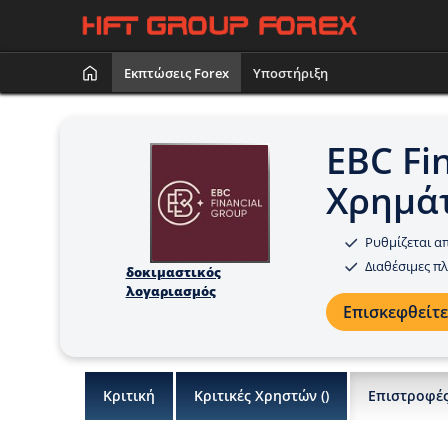
Εκπτώσεις Forex
Υποστήριξη
EBC Fi
Χρημά
Ρυθμίζεται απ
Διαθέσιμες 
δοκιμαστικός
λογαριασμός
Επισκεφθείτε
Κριτική
Κριτικές Χρηστών (
)
Επιστροφέ