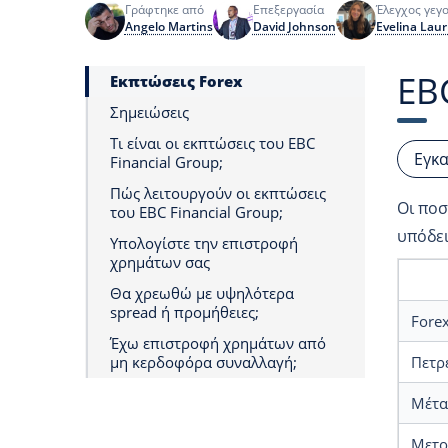
Γράφτηκε από
Επεξεργασία
Έλεγχος γεγ
Angelo Martins
David Johnson
Evelina Laur
EB
Εκπτώσεις Forex
Σημειώσεις
Τι είναι οι εκπτώσεις του EBC
Εγκ
Financial Group;
Πώς λειτουργούν οι εκπτώσεις
Οι ποσ
του EBC Financial Group;
υπόδει
Υπολογίστε την επιστροφή
χρημάτων σας
Θα χρεωθώ με υψηλότερα
spread ή προμήθειες;
Fore
Έχω επιστροφή χρημάτων από
μη κερδοφόρα συναλλαγή;
Πετρέ
Μέτα
Μετοχ