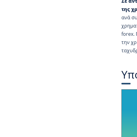
Σε αν
της χ
ανά συ
χρηματ
forex.
την χ
ταχυδ
Υπ