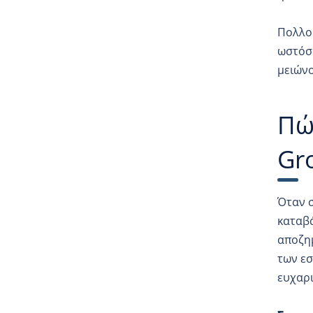
Πολλοί
ωστόσο
μειώνο
Πώ
Gr
Όταν σ
καταβά
αποζημ
των εσ
ευχαρι