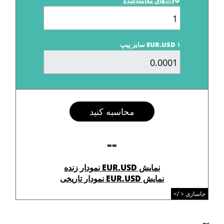
لات‌های معامله‌شده
EUR.USD ۱ سایز پیپ
محاسبه کنید
--
نمایش EUR.USD نمودار زنده
نمایش EUR.USD نمودار تاریخی
جاسازی < />