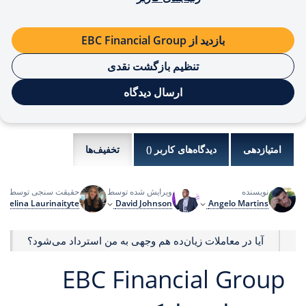
بازدید از EBC Financial Group
تنظیم بازگشت نقدی
ارسال دیدگاه
امتیازدهی
دیدگاه‌های کاربر (
)
تخفیف‌ها
نویسنده
ویرایش شده توسط
حقیقت سنجی توسط
Evelina Laurinaityte
David Johnson
Angelo Martins
؟
آیا در معاملات زیان‌ده هم وجهی به من استرداد می‌شود؟
EBC Financial Group