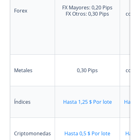
FX Mayores:
0,20
Pips
21
Forex
FX Otros:
0,30
Pips
comis
21
Metales
0,30
Pips
comis
Índices
Hasta
1,25 $
Por lote
Hasta
Criptomonedas
Hasta
0,5 $
Por lote
Hasta