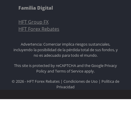
Familia Digital
HFT Group FX
HFT Forex Rebates
Advertencia: Comerciar implica riesgos sustanciales,
incluyendo la posibilidad de la pérdida total de sus fondos, y
no es adecuado para todo el mundo.
This site is protected by reCAPTCHA and the Google
Privacy
Policy
and
Terms of Service
apply.
© 2026 - HFT Forex Rebates |
Condiciones de Uso
|
Política de
Privacidad