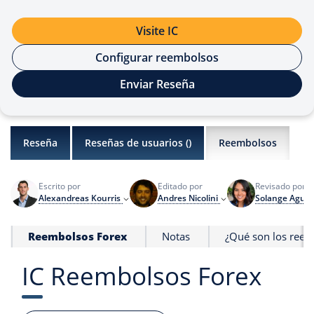
Visite IC
Configurar reembolsos
Enviar Reseña
Reseña
Reseñas de usuarios (
)
Reembolsos
Escrito por
Editado por
Revisado por
Alexandreas Kourris
Andres Nicolini
Solange Aguil
Reembolsos Forex
Notas
¿Qué son los reem
IC Reembolsos Forex