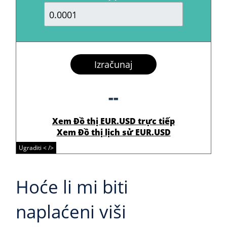
Izračunaj
--
Xem Đồ thị EUR.USD trực tiếp
Xem Đồ thị lịch sử EUR.USD
Ugraditi < />
Hoće li mi biti
naplaćeni viši