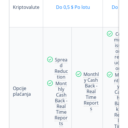
Kriptovalute
Do
0,5 $
Po lotu
Do
0,43
Co
mm
issi
on
red
Sprea
ucti
d
on
Reduc
Monthl
Mo
tion
y Cash
nthl
Mont
Back -
y
Opcije
hly
Real
Cas
plaćanja
Cash
Time
h
Back -
Report
Bac
Real
s
k -
Time
Rea
Repor
l
ts
Tim