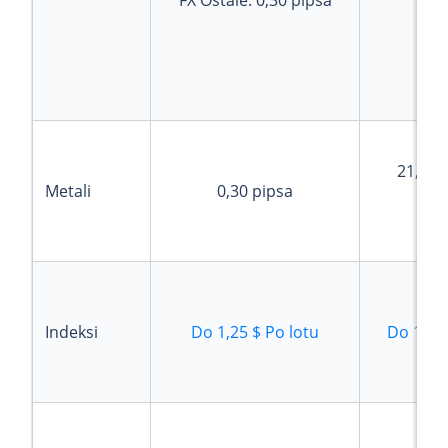
FX Ostale:
0,30
pipsa
21,50
Metali
0,30
pipsa
pro
Indeksi
Do
1,25 $
Po lotu
Do
1,07