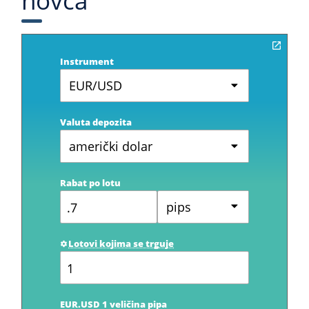
novca
Instrument
EUR/USD
Valuta depozita
američki dolar
Rabat po lotu
pips
Lotovi kojima se trguje
EUR.USD 1 veličina pipa