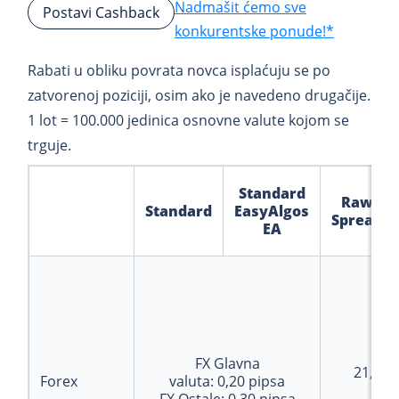
Nadmašit ćemo sve
Postavi Cashback
konkurentske ponude!*
Rabati u obliku povrata novca isplaćuju se po
zatvorenoj poziciji, osim ako je navedeno drugačije.
1 lot = 100.000 jedinica osnovne valute kojom se
trguje.
Standard
Raw
Standard
EasyAlgos
Spread
EA
FX Glavna
21,50
Forex
valuta:
0,20
pipsa
pro