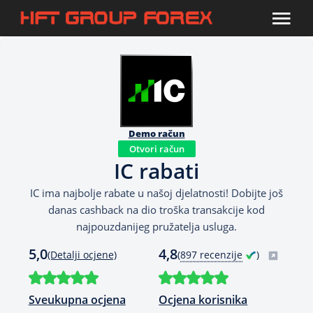
Demo račun
Otvori račun
IC rabati
IC ima najbolje rabate u našoj djelatnosti! Dobijte još
danas cashback na dio troška transakcije kod
najpouzdanijeg pružatelja usluga.
5,0
4,8
(Detalji ocjene)
(
897 recenzije
)
Sveukupna ocjena
Ocjena korisnika