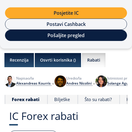
Posjetite IC
Postavi Cashback
Pošaljite pregled
Recenzija
Osvrti korisnika (
)
Rabati
Napisao/la
Uredio/la
Istinistost prov
Alexandreas Kourris
Andres Nicolini
Solange Aguil
Forex rabati
Bilješke
Što su rabati?
Ka
IC Forex rabati