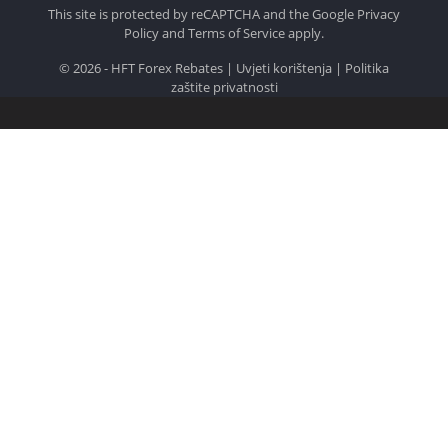
This site is protected by reCAPTCHA and the Google
Privacy
Policy
and
Terms of Service
apply.
© 2026 - HFT Forex Rebates |
Uvjeti korištenja
|
Politika
zaštite privatnosti