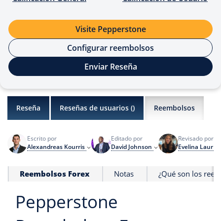
Visite Pepperstone
Configurar reembolsos
Enviar Reseña
Reseña
Reseñas de usuarios (
)
Reembolsos
Escrito por
Editado por
Revisado por
Alexandreas Kourris
David Johnson
Evelina Laurin
Reembolsos Forex
Notas
¿Qué son los reem
Pepperstone