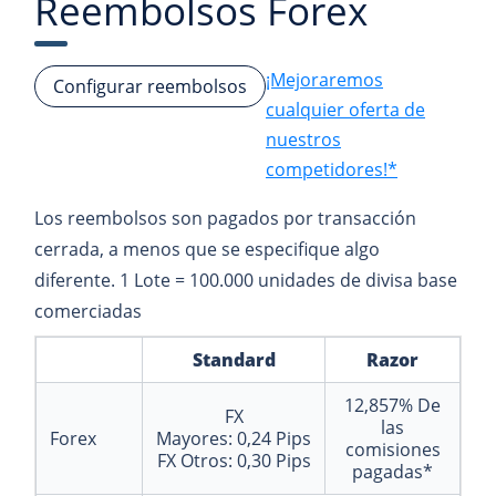
Reembolsos Forex
¡Mejoraremos
Configurar reembolsos
cualquier oferta de
nuestros
competidores!*
Los reembolsos son pagados por transacción
cerrada, a menos que se especifique algo
diferente. 1 Lote = 100.000 unidades de divisa base
comerciadas
Standard
Razor
12,857%
De
FX
las
Forex
Mayores:
0,24
Pips
comisiones
FX Otros:
0,30
Pips
pagadas*