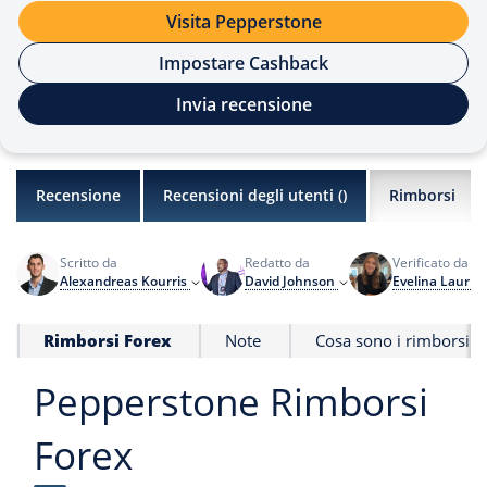
Visita Pepperstone
Impostare Cashback
Invia recensione
Recensione
Recensioni degli utenti (
)
Rimborsi
Scritto da
Redatto da
Verificato da
Alexandreas Kourris
David Johnson
Evelina Laurin
Rimborsi Forex
Note
Cosa sono i rimborsi 
Pepperstone Rimborsi
Forex