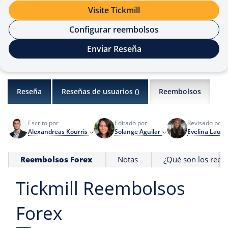
Visite Tickmill
Configurar reembolsos
Enviar Reseña
Reseña
Reseñas de usuarios (
)
Reembolsos
Escrito por
Editado por
Revisado por
Alexandreas Kourris
Solange Aguilar
Evelina Lauri
Reembolsos Forex
Notas
¿Qué son los reem
Tickmill Reembolsos
Forex