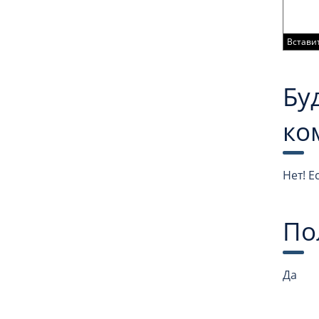
Вставит
Бу
ко
Нет! Е
По
Да