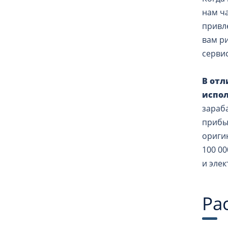
нам ча
привл
вам р
сервис
В отл
испол
зараба
прибы
ориги
100 00
и элек
Ра