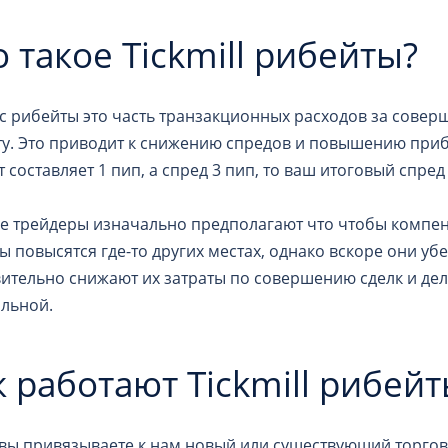
о такое Tickmill рибейты?
с рибейты это часть транзакционных расходов за совер
ту. Это приводит к снижению спредов и повышению приб
 составляет 1 пип, а спред 3 пип, то ваш итоговый спред 
е трейдеры изначально предполагают что чтобы компен
ы повысятся где-то других местах, однако вскоре они уб
вительно снижают их затраты по совершению сделк и де
льной.
к работают Tickmill рибейт
 вы привязываете к нам новый или существующий торгов