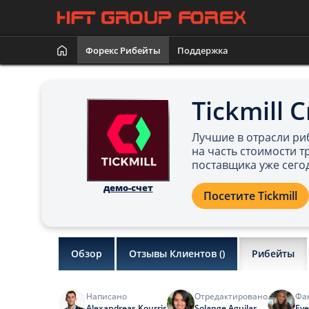
Форекс Рибейты
Поддержка
Tickmill 
Лучшие в отрасли риб
на часть стоимости т
поставщика уже сего
демо-счет
Посетите Tickmill
Обзор
Отзывы Клиентов (
)
Рибейты
Написано
Отредактировано
Фа
Alexandreas Kourris
Solange Aguilar
Eve