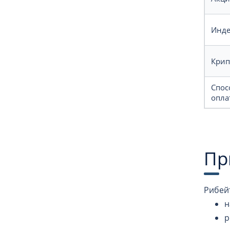
Инде
Крип
Спос
опла
Пр
Рибей
н
р