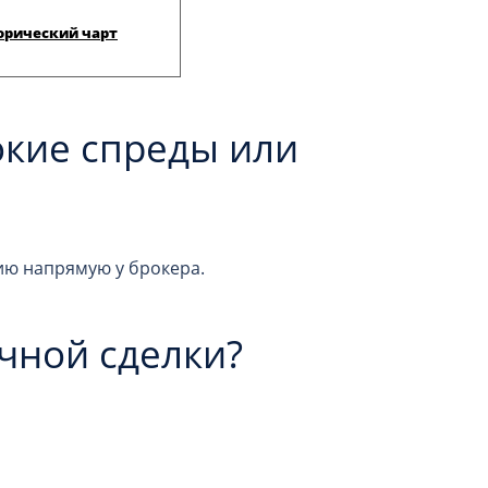
орический чарт
окие спреды или
цию напрямую у брокера.
очной сделки?