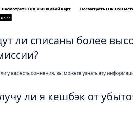
Посмотреть EUR.USD Живой чарт
Посмотреть EUR.USD Ист
ь < />
дут ли списаны более выс
миссии?
сли у вас есть сомнения, вы можете узнать эту информа
лучу ли я кешбэк от убыт