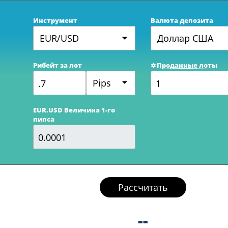
Инструмент
Валюта депозита
EUR/USD
Доллар США
Рибейт за лот
Проданные лоты
Pips
EUR.USD Величина 1-го
пипса
Рассчитать
--