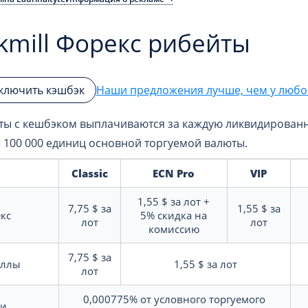
ckmill Форекс рибейты
Наши предложения лучше, чем у любог
ключить кэшбэк
ты с кешбэком выплачиваются за каждую ликвидированну
= 100 000 единиц основной торгуемой валюты.
Classic
ECN Pro
VIP
1,55 $
за лот +
7,75 $
за
1,55 $
за
кс
5%
скидка на
лот
лот
комиссию
7,75 $
за
аллы
1,55 $
за лот
лот
0,000775%
от условного торгуемого
ии