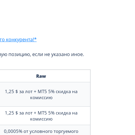
о конкурента!*
ю позицию, если не указано иное.
Raw
1,25 $
за лот
+
MT5
5%
скидка на
комиссию
1,25 $
за лот
+
MT5
5%
скидка на
комиссию
0,0005%
от условного торгуемого