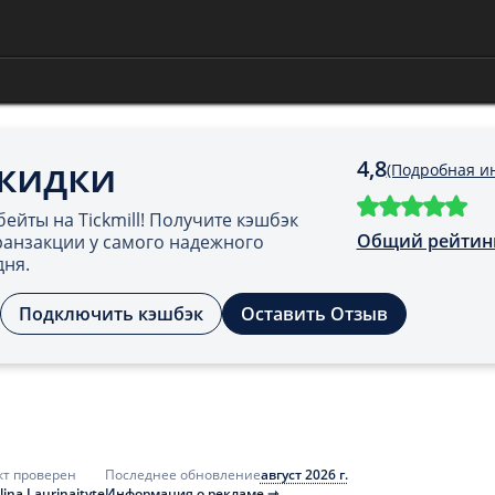
Скидки
4,8
(Подробная и
ейты на Tickmill! Получите кэшбэк
Общий рейтин
ранзакции у самого надежного
дня.
Подключить кэшбэк
Оставить Отзыв
август 2026 г.
кт проверен
Последнее обновление
lina Laurinaityte
Информация о рекламе ⇾