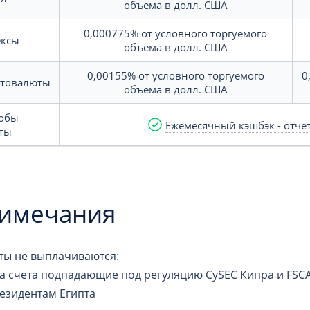
объема в долл. США
0,000775%
от условного торгуемого
ксы
объема в долл. США
0,00155%
от условного торгуемого
0
товалюты
объема в долл. США
обы
Ежемесячный кэшбэк - отче
ты
имечания
ты не выплачиваются:
а счета подпадающие под регуляцию CySEC Кипра и FSC
езидентам Египта