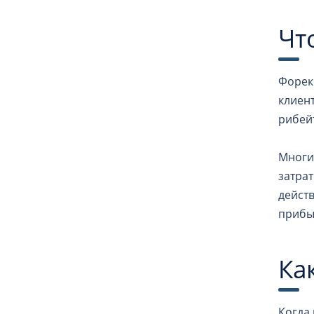
Чт
Форек
клиен
рибейт
Многи
затрат
дейст
прибы
Ка
Когда