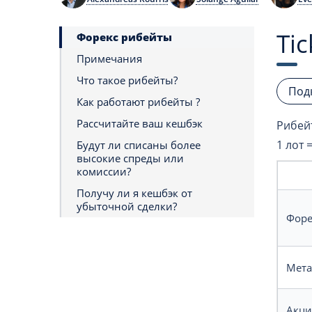
Ti
Форекс рибейты
Примечания
Что такое рибейты?
Под
Как работают рибейты ?
Рассчитайте ваш кешбэк
Рибей
1 лот 
Будут ли списаны более
высокие спреды или
комиссии?
Получу ли я кешбэк от
убыточной сделки?
Форе
Мет
Акц