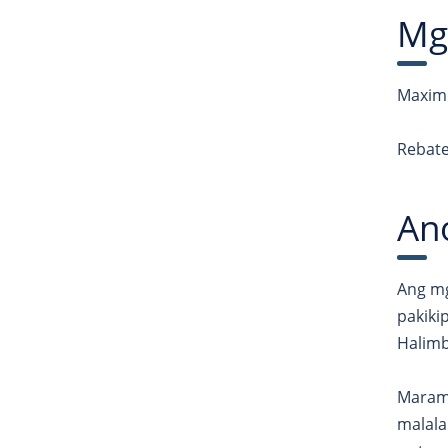
Mg
Maximu
Rebate
An
Ang mg
pakiki
Halimb
Marami
malala