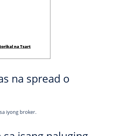
orikal na Tsart
as na spread o
sa iyong broker.
sa isang naluging