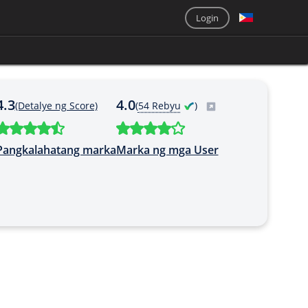
Login
4.3
4.0
(Detalye ng Score)
(
54 Rebyu
)
Pangkalahatang marka
Marka ng mga User