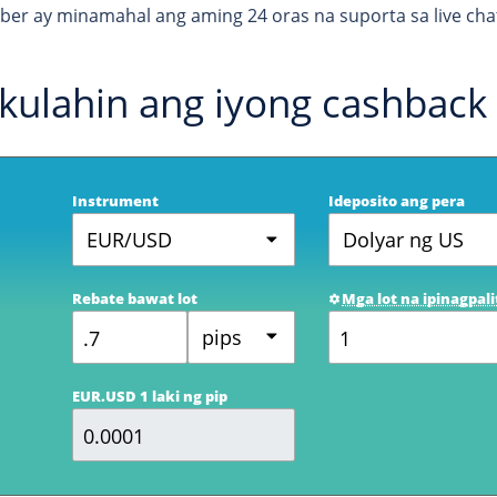
er ay minamahal ang aming 24 oras na suporta sa live chat,
kulahin ang iyong cashback
Instrument
Ideposito ang pera
EUR/USD
Dolyar ng US
Rebate bawat lot
Mga lot na ipinagpali
pips
EUR.USD 1 laki ng pip