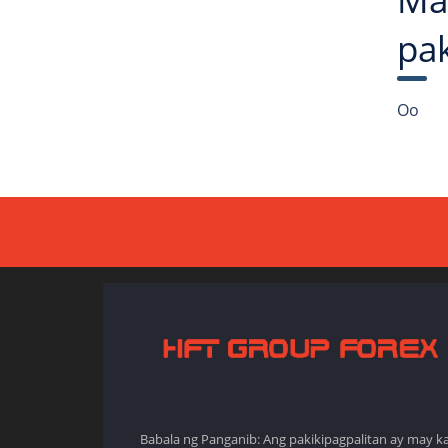
pak
Oo
Babala ng Panganib: Ang pakikipagpalitan ay may k