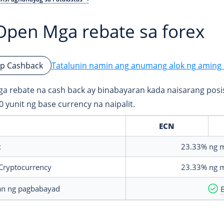
Open Mga rebate sa forex
Tatalunin namin ang anumang alok ng aming 
p Cashback
a rebate na cash back ay binabayaran kada naisarang posis
0 yunit ng base currency na naipalit.
ECN
x
23.33%
ng 
Cryptocurrency
23.33%
ng 
an ng pagbabayad