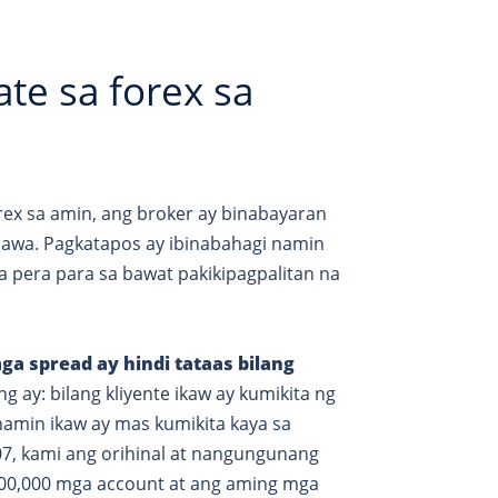
e sa forex sa
rex sa amin, ang broker ay binabayaran
inawa. Pagkatapos ay ibinabahagi namin
a pera para sa bawat pakikipagpalitan na
a spread ay hindi tataas bilang
g ay: bilang kliyente ikaw ay kumikita ng
amin ikaw ay mas kumikita kaya sa
07, kami ang orihinal at nangungunang
100,000 mga account at ang aming mga