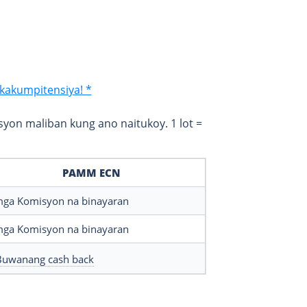
kakumpitensiya! *
yon maliban kung ano naitukoy. 1 lot =
PAMM ECN
mga Komisyon na binayaran
mga Komisyon na binayaran
Buwanang cash back