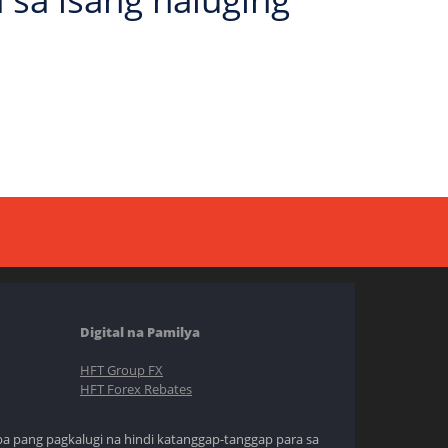
Digital na Pamilya
HFT Group FX
HFT Forex Rebates
ba pang pagkalugi na hindi katanggap-tanggap para sa