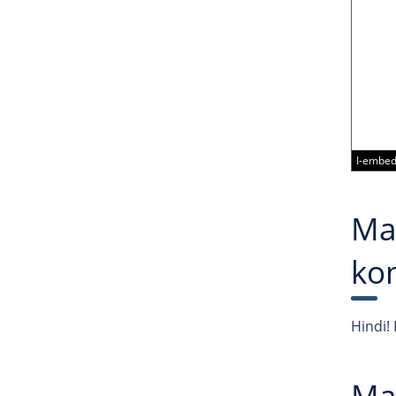
I-embed
Mas
ko
Hindi!
Mak