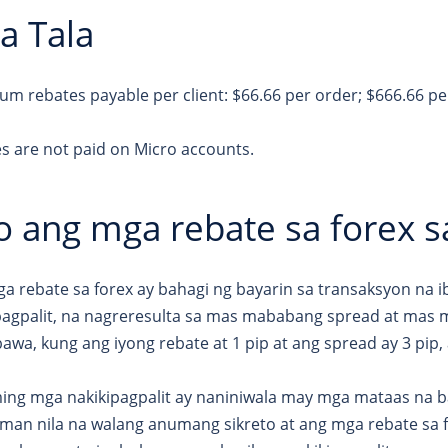
a Tala
m rebates payable per client: $66.66 per order; $666.66 per
s are not paid on Micro accounts.
o ang mga rebate sa forex 
a rebate sa forex ay bahagi ng bayarin sa transaksyon na i
pagpalit, na nagreresulta sa mas mababang spread at mas 
awa, kung ang iyong rebate at 1 pip at ang spread ay 3 pip,
ng mga nakikipagpalit ay naniniwala may mga mataas na b
man nila na walang anumang sikreto at ang mga rebate sa 