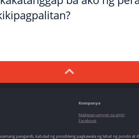
ikipagpalitan?
Kompanya
Makipag-ugnyan sa amin
Facebook
asamang panganib, katulad ng possibleng pagkawala ng lahat ng pondo at i