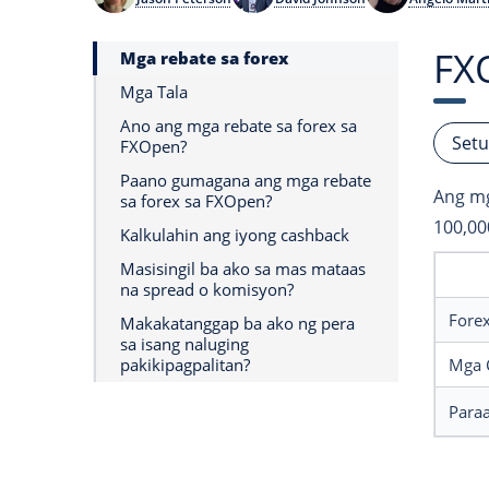
FX
Mga rebate sa forex
Mga Tala
Ano ang mga rebate sa forex sa
Setu
FXOpen?
Paano gumagana ang mga rebate
Ang mg
sa forex sa FXOpen?
100,00
Kalkulahin ang iyong cashback
Masisingil ba ako sa mas mataas
na spread o komisyon?
Fore
Makakatanggap ba ako ng pera
sa isang naluging
pakikipagpalitan?
Mga 
Para