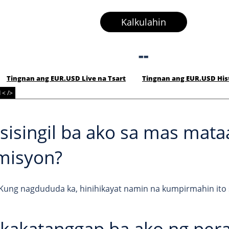
Kalkulahin
--
Tingnan ang EUR.USD Live na Tsart
Tingnan ang EUR.USD Hist
 < />
isingil ba ako sa mas mata
misyon?
 Kung nagdududa ka, hinihikayat namin na kumpirmahin ito 
akatanggap ba ako ng pera 