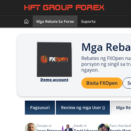
Mga Rebate Sa Forex
Suporta
Mga Reba
Rebates ng FXOpen na
porsyon ng singil sa t
ngayon.
Demo account
Bisita FXOpen
S
Pagsusuri
Review ng mga User (
)
Mga Re
Sinulat ni
Inedit ni
Fact checked
Jason Peterson
David Johnson
Angelo Mart