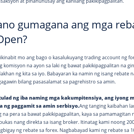
nsaksyon at pinahuhusay ang kanilang pakikipagpalitan.
ano gumagana ang mga rebat
Open?
ikinabit mo ang bago o kasalukuyang trading account ng fo
g komisyon na ayon sa laki ng bawat pakikipagpalitan na g
lakhan ng kita sa iyo. Babayaran ka namin ng isang rebate n
gagawin bilang pasasalamat sa pagrehistro sa amin.
 tulad ng iba naming mga kakumpitensiya, ang iyong mg
a ng paggamit sa amin serbisyo.
Ang tanging kaibahan lan
 na pera sa bawat pakikipagpalitan, kaya sa pamamagitan n
ukas nang direkta sa isang broker. Itinatag kami noong 20
gbigay ng rebate sa forex. Nagbabayad kami ng rebate sa 