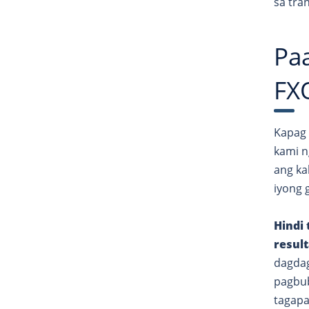
sa tra
Pa
FX
Kapag 
kami n
ang ka
iyong 
Hindi
result
dagdag
pagbub
tagapa