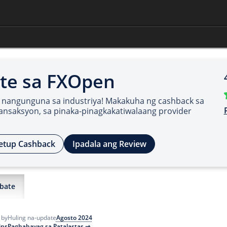
te sa FXOpen
 nangunguna sa industriya! Makakuha ng cashback sa
ransaksyon, sa pinaka-pinagkakatiwalaang provider
etup Cashback
Ipadala ang Review
bate
Agosto 2024
 by
Huling na-update
ins
Paghahayag sa Patalastas ⇾