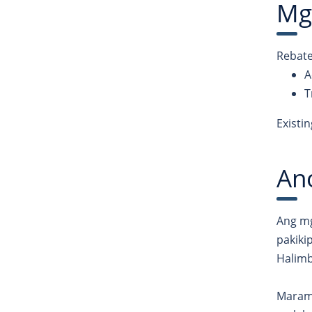
Mg
Rebate
A
T
Existi
An
Ang mg
pakiki
Halimb
Marami