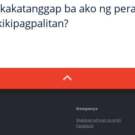
akatanggap ba ako ng pera 
ikipagpalitan?
Kompanya
Makipag-ugnyan sa amin
Facebook