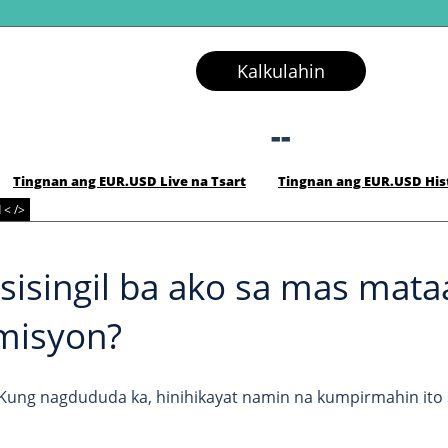
Kalkulahin
--
Tingnan ang EUR.USD Live na Tsart
Tingnan ang EUR.USD Hist
 < />
isingil ba ako sa mas mata
misyon?
 Kung nagdududa ka, hinihikayat namin na kumpirmahin ito 