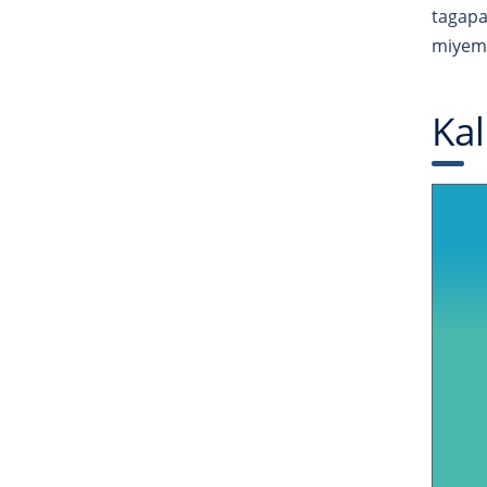
tagapa
miyemb
Kal