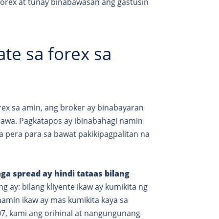
forex at tunay binabawasan ang gastusin
e sa forex sa
rex sa amin, ang broker ay binabayaran
inawa. Pagkatapos ay ibinabahagi namin
a pera para sa bawat pakikipagpalitan na
a spread ay hindi tataas bilang
g ay: bilang kliyente ikaw ay kumikita ng
amin ikaw ay mas kumikita kaya sa
07, kami ang orihinal at nangungunang