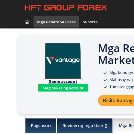
Mga Rebate Sa Forex
Suporta
Mga Re
Marke
Mga kondisyo
Mahusay na pa
Demo account
Tumatanggap 
Mag bukas ng account
Bisita Vantag
Pagsusuri
Review ng mga User (
)
Mga Re