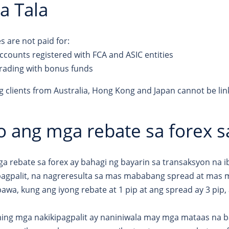
a Tala
s are not paid for:
ccounts registered with FCA and ASIC entities
rading with bonus funds
ng clients from Australia, Hong Kong and Japan cannot be link
o ang mga rebate sa forex s
a rebate sa forex ay bahagi ng bayarin sa transaksyon na i
pagpalit, na nagreresulta sa mas mababang spread at mas 
awa, kung ang iyong rebate at 1 pip at ang spread ay 3 pip,
ng mga nakikipagpalit ay naniniwala may mga mataas na b