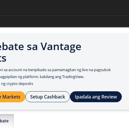
bate sa Vantage
ts
n sa account na beripikado sa pamamagitan ng live na pagsubok
gpipilian ng platform, kabilang ang TradingView.
ng crypto deposits
e Markets
Setup Cashback
Ipadala ang Review
bate