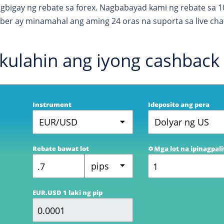
gbigay ng rebate sa forex. Nagbabayad kami ng rebate sa 
er ay minamahal ang aming 24 oras na suporta sa live chat,
kulahin ang iyong cashback
Instrument
Ideposito ang pera
EUR/USD
Dolyar ng US
Rebate bawat lot
Mga lot na ipinagpali
pips
EUR.USD 1 laki ng pip