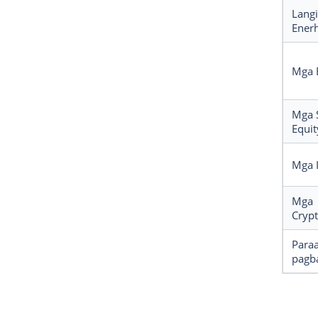
Langi
Enerh
Mga 
Mga 
Equit
Mga 
Mga
Cryp
Para
pagb