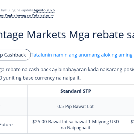
Agosto 2026
 by
Huling na-update
ini
Paghahayag sa Patalastas ⇾
ntage Markets Mga rebate s
Tatalunin namin ang anumang alok ng aming 
p Cashback
a rebate na cash back ay binabayaran kada naisarang posis
0 yunit ng base currency na naipalit.
Standard STP
x
0.5
Pip
Bawat Lot
$25.00
Bawat lot sa bawat 1 Milyong USD
$
Future
na Naipagpalit