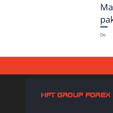
Mak
pak
Oo