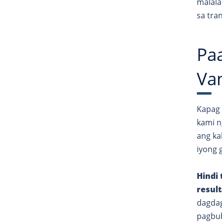
malala
sa tra
Pa
Va
Kapag 
kami n
ang ka
iyong 
Hindi
result
dagdag
pagbub