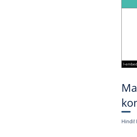
I-embed
Mas
ko
Hindi!