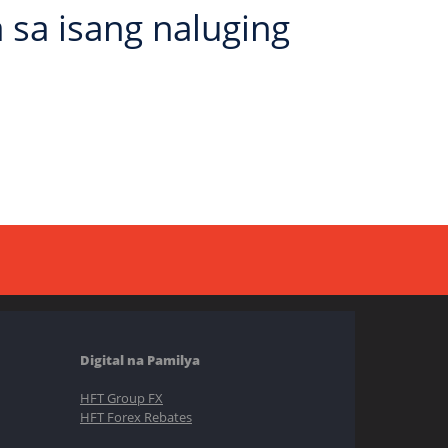
sa isang naluging
Digital na Pamilya
HFT Group FX
HFT Forex Rebates