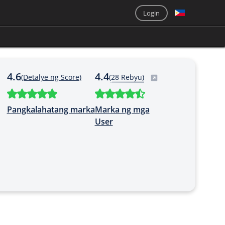
Login
4.6
4.4
(Detalye ng Score)
(
28 Rebyu)
Pangkalahatang marka
Marka ng mga
User