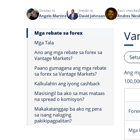
Sinulat ni
Inedit ni
Fact checked
Angelo Martins
David Johnson
Andres Nicol
Va
Mga rebate sa forex
Mga Tala
Ano ang mga rebate sa forex sa
Setu
Vantage Markets?
Paano gumagana ang mga rebate
Ang mg
sa forex sa Vantage Markets?
100,00
Kalkulahin ang iyong cashback
Masisingil ba ako sa mas mataas
na spread o komisyon?
Makakatanggap ba ako ng pera
Fore
sa isang naluging
pakikipagpalitan?
Mga 