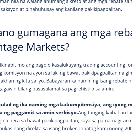
man nila na walang anumang sikreto at ang mga rebate sa 
nsaksyon at pinahuhusay ang kanilang pakikipagpalitan.
ano gumagana ang mga rebat
ntage Markets?
ikinabit mo ang bago o kasalukuyang trading account ng fo
g komisyon na ayon sa laki ng bawat pakikipagpalitan na g
lakhan ng kita sa iyo. Babayaran ka namin ng isang rebate n
gagawin bilang pasasalamat sa pagrehistro sa amin.
 tulad ng iba naming mga kakumpitensiya, ang iyong mg
a ng paggamit sa amin serbisyo.
Ang tanging kaibahan lan
 na pera sa bawat pakikipagpalitan, kaya sa pamamagitan n
ukas nang direkta sa isang broker. Itinatag kami noong 20