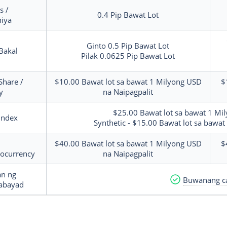
s /
0.4
Pip
Bawat Lot
iya
Ginto
0.5
Pip
Bawat Lot
Bakal
Pilak
0.0625
Pip
Bawat Lot
Share /
$10.00
Bawat lot sa bawat 1 Milyong USD
$
y
na Naipagpalit
$25.00
Bawat lot sa bawat 1 Mi
Index
Synthetic - $15.00
Bawat lot sa bawat
$40.00
Bawat lot sa bawat 1 Milyong USD
$
tocurrency
na Naipagpalit
an ng
Buwanang c
abayad