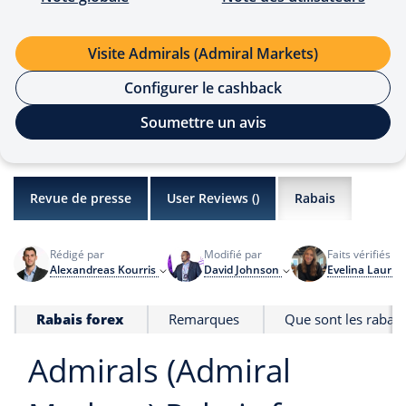
Visite Admirals (Admiral Markets)
Configurer le cashback
Soumettre un avis
Revue de presse
User Reviews (
)
Rabais
Rédigé par
Modifié par
Faits vérifiés pa
Alexandreas Kourris
David Johnson
Evelina Laurin
Rabais forex
Remarques
Que sont les rabais
Admirals (Admiral