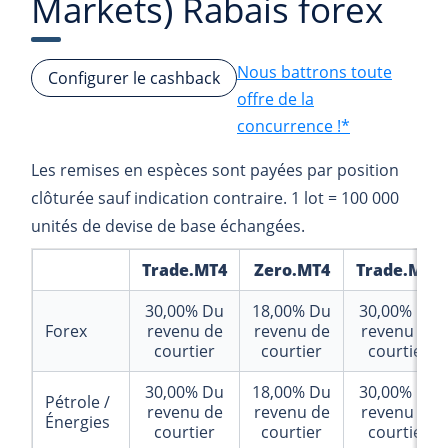
Markets) Rabais forex
Nous battrons toute
Configurer le cashback
offre de la
concurrence !*
Les remises en espèces sont payées par position
clôturée sauf indication contraire. 1 lot = 100 000
unités de devise de base échangées.
Trade.MT4
Zero.MT4
Trade.MT5
30,00%
Du
18,00%
Du
30,00%
Du
Forex
revenu de
revenu de
revenu de
courtier
courtier
courtier
30,00%
Du
18,00%
Du
30,00%
Du
Pétrole /
revenu de
revenu de
revenu de
Énergies
courtier
courtier
courtier