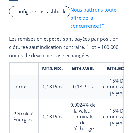
Nous battrons toute
Configurer le cashback
offre de la
concurrence !*
Les remises en espèces sont payées par position
clôturée sauf indication contraire. 1 lot = 100 000
unités de devise de base échangées.
MT4.FIX.
MT4.VAR.
MT4.ECN.
15%
De
Forex
0,18
Pips
0,18
Pips
commissions
payées
0,0024%
de
la valeur
15%
De
Pétrole /
0,18
Pips
nominale
commissions
Énergies
de
payées
l'échange