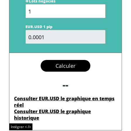
Lots négociés
EUR.USD 1 pip
Calculer
--
Consulter EUR.USD le graphique en temps
réel
Consulter EUR.USD le graphique
historique
Intégrer < />