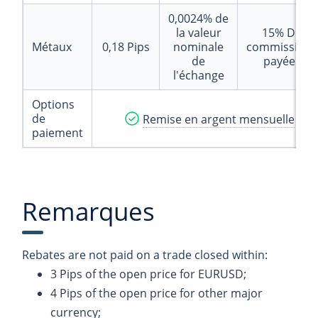
0,0024%
de
la valeur
15%
De
Métaux
0,18
Pips
nominale
commissions
de
payées
l'échange
Options
de
Remise en argent mensuelle
paiement
Remarques
Rebates are not paid on a trade closed within:
3 Pips of the open price for EURUSD;
4 Pips of the open price for other major
currency;