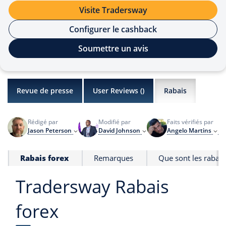
Visite Tradersway
Configurer le cashback
Soumettre un avis
Revue de presse
User Reviews (
)
Rabais
Rédigé par
Modifié par
Faits vérifiés par
De
Jason Peterson
David Johnson
Angelo Martins
In
Rabais forex
Remarques
Que sont les rabais
Tradersway Rabais
forex