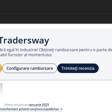
 Tradersway
ră egal în industrie! Obțineți rambursare pentru o parte di
fiabil furnizor al momentului.
Configurare rambursare
Trimiteți recenzia
ianuarie 2025
Ultima actualizare
ins
Informare privind conținutul publicitar ⇾