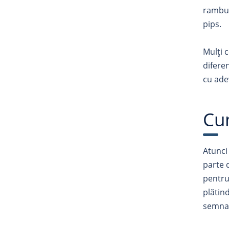
rambur
pips.
Mulți 
difere
cu ade
Cu
Atunci
parte 
pentru
plătin
semnat