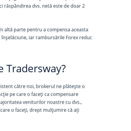
ci răspândirea dvs. netă este de doar 2
i în altă parte pentru a compensa aceasta
o înșelăciune, iar rambursările Forex reduc
e Tradersway?
stent către noi, brokerul ne plătește o
acție pe care o faceți ca compensare
oritatea veniturilor noastre cu dvs.,
are o faceți, drept mulțumire că ați