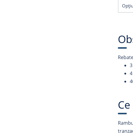
Opțiu
Obs
Rebate
3
4
4
Ce
Rambur
tranza