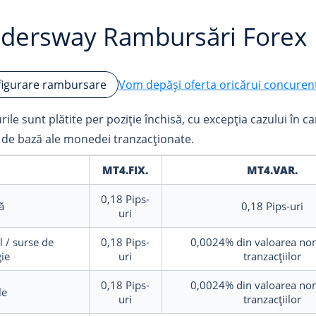
adersway Rambursări Forex
Vom depăși oferta oricărui concuren
igurare rambursare
ile sunt plătite per poziție închisă, cu excepția cazului în car
i de bază ale monedei tranzacționate.
MT4.FIX.
MT4.VAR.
0,18
Pips-
ă
0,18
Pips-uri
uri
l / surse de
0,18
Pips-
0,0024%
din valoarea no
ie
uri
tranzacțiilor
0,18
Pips-
0,0024%
din valoarea no
le
uri
tranzacțiilor