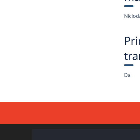
Nicioda
Pri
tra
Da