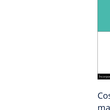
Încorpor
Cos
ma