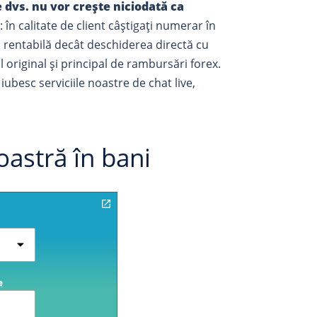
e dvs. nu vor crește niciodată ca
 în calitate de client câștigați numerar în
i rentabilă decât deschiderea directă cu
 original și principal de rambursări forex.
ubesc serviciile noastre de chat live,
astră în bani
e