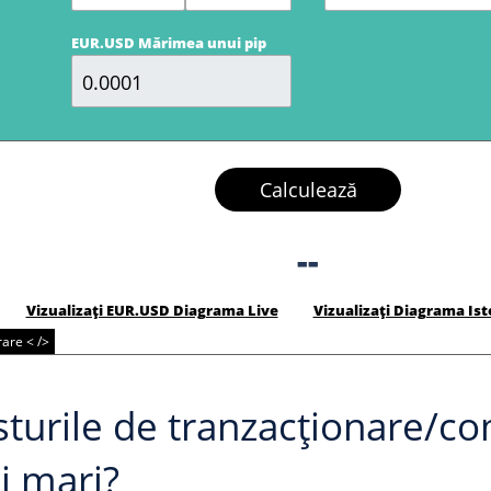
EUR.USD Mărimea unui pip
Calculează
--
Vizualizați EUR.USD Diagrama Live
Vizualizați Diagrama Is
are < />
turile de tranzacționare/co
i mari?