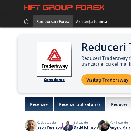
Rambursări Forex
Asistență tehnică
Reduceri
Reduceri Tradersway fă
tranzacției cu cel mai 
Vizitați Tradersway
Cont demo
Recenzie
Recenzii utilizatori (
)
Reduceri
Redactat de
Editat de
Verificat de
Jason Peterson
David Johnson
Angelo Mart