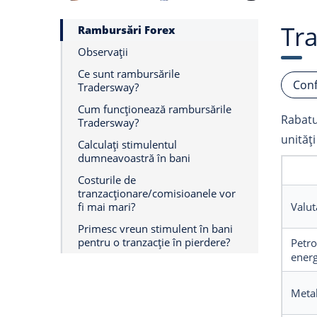
Tr
Rambursări Forex
Observații
Ce sunt rambursările
Conf
Tradersway?
Cum funcționează rambursările
Rabatur
Tradersway?
unităț
Calculați stimulentul
dumneavoastră în bani
Costurile de
tranzacționare/comisioanele vor
fi mai mari?
Valut
Primesc vreun stimulent în bani
pentru o tranzacție în pierdere?
Petro
energ
Meta