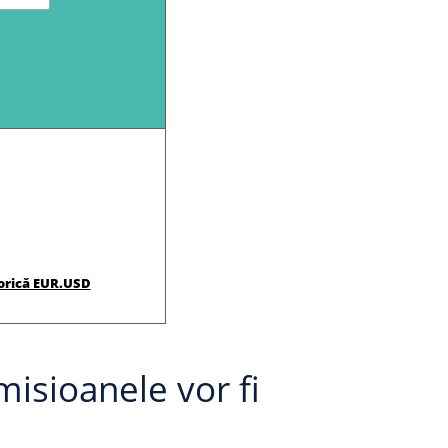
torică EUR.USD
misioanele vor fi