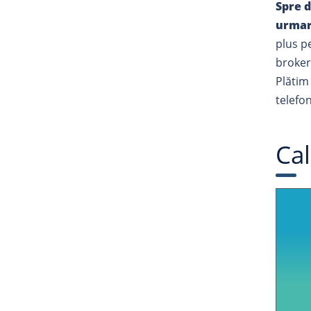
Spre d
urmare
plus p
brokeru
Plătim 
telefon
Cal