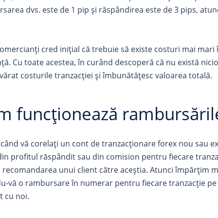
sarea dvs. este de 1 pip și răspândirea este de 3 pips, atun
comercianți cred inițial că trebuie să existe costuri mai mar
nță. Cu toate acestea, în curând descoperă că nu există nici
vărat costurile tranzacției și îmbunătățesc valoarea totală.
m funcționează rambursăril
 când vă corelați un cont de tranzacționare forex nou sau exi
din profitul răspândit sau din comision pentru fiecare tranz
 recomandarea unui client către aceștia. Atunci împărțim maj
du-vă o rambursare în numerar pentru fiecare tranzacție pe c
 cu noi.