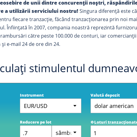
eosebire de unii dintre concurenții noștri, răspândiril
 a utilizării serviciului nostru!
Singura diferență este că:
entru fiecare tranzacție, făcând tranzacționarea prin noi ma
l. Înființată în 2007, compania noastră reprezintă furnizorul
rambursări către peste 100.000 de conturi, iar comercianții i
 și e-mail 24 de ore din 24.
culați stimulentul dumneavo
Instrument
Valută depozit
EUR/USD
dolar american
Reducere pe lot
Loturi tranzacționat
sâmburi