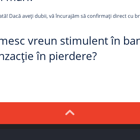
tă! Dacă aveți dubii, vă încurajăm să confirmați direct cu b
mesc vreun stimulent în ban
nzacție în pierdere?