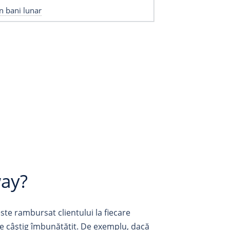
n bani lunar
way?
ste rambursat clientului la fiecare
de câștig îmbunătățit. De exemplu, dacă