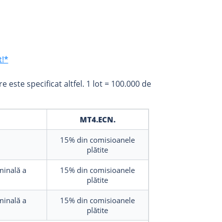
t!*
e este specificat altfel. 1 lot = 100.000 de
MT4.ECN.
15%
din comisioanele
plătite
minală a
15%
din comisioanele
plătite
minală a
15%
din comisioanele
plătite