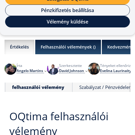
Pénzkifizetés beállítása
Vélemény küldése
Értékelés
Felhasználói vélemények (
)
Kedvezmény
Írta
Szerkesztette
Tényeket ellenőrizte
Angelo Martins
David Johnson
Evelina Laurinaityt
felhasználói vélemény
Szabályzat / Pénzvédelem
OQtima felhasználói
vélemény