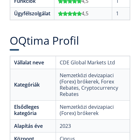
Funkciók
4,5
1
Ügyfélszolgálat
4,5
1
OQtima Profil
Vállalat neve
CDE Global Markets Ltd
Nemzetközi devizapiaci
(Forex) brókerek
, Forex
Kategóriák
Rebates
, Cryptocurrency
Rebates
Elsődleges
Nemzetközi devizapiaci
kategória
(Forex) brókerek
Alapítás éve
2023
Központ
Ciprus