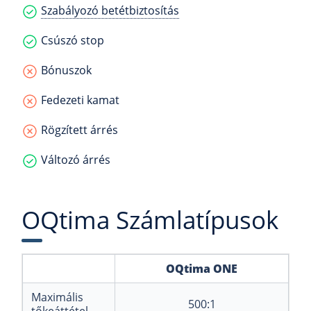
Szabályozó betétbiztosítás
Csúszó stop
Bónuszok
Fedezeti kamat
Rögzített árrés
Változó árrés
OQtima Számlatípusok
OQtima ONE
Maximális
500:1