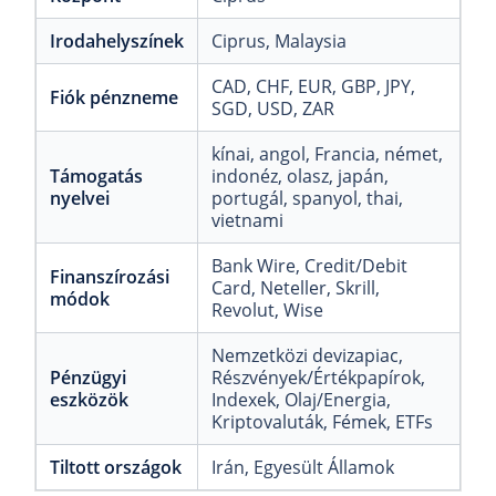
Irodahelyszínek
Ciprus
, Malaysia
CAD
, CHF
, EUR
, GBP
, JPY
,
Fiók pénzneme
SGD
, USD
, ZAR
kínai
, angol
, Francia
, német
,
Támogatás
indonéz
, olasz
, japán
,
nyelvei
portugál
, spanyol
, thai
,
vietnami
Bank Wire
, Credit/Debit
Finanszírozási
Card
, Neteller
, Skrill
,
módok
Revolut
, Wise
Nemzetközi devizapiac
,
Pénzügyi
Részvények/Értékpapírok
,
eszközök
Indexek
, Olaj/Energia
,
Kriptovaluták
, Fémek
, ETFs
Tiltott országok
Irán
, Egyesült Államok