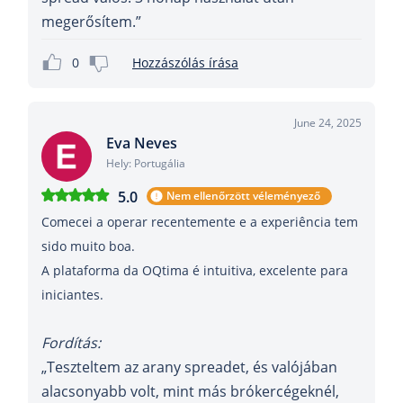
megerősítem.”
0
Hozzászólás írása
June 24, 2025
Eva Neves
Hely: Portugália
5.0
Nem ellenőrzött véleményező
Comecei a operar recentemente e a experiência tem
sido muito boa.
A plataforma da OQtima é intuitiva, excelente para
iniciantes.
Fordítás:
„Teszteltem az arany spreadet, és valójában
alacsonyabb volt, mint más brókercégeknél,