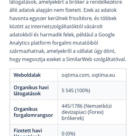
látogatások, amelyekért a bróker a rendelkezésre
álló adatok alapján nem fizetett. Ezek az adatok
havonta egyszer kerülnek frissítésre, és többek
között az internetszolgáltatóktól vásárolt
adatokból és harmadik felek, például a Google
Analytics platform forgalmi mutatóiból
származhatnak, amelyekről a vállalat úgy dönt,
hogy megosztja ezeket a SimilarWeb szolgáltatóval.
Weboldalak
oqtima.com
oqtima.eu
Organikus havi
5 545 (100%)
látogatások
445/1786 (Nemzetközi
Organikus
devizapiaci (Forex)
forgalomrangsor
brókerek)
Fizetett havi
0 (0%)