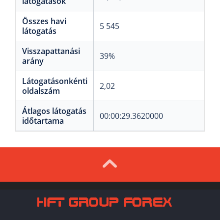
látogatások
Összes havi
5 545
látogatás
Visszapattanási
39%
arány
Látogatásonkénti
2,02
oldalszám
Átlagos látogatás
00:00:29.3620000
időtartama