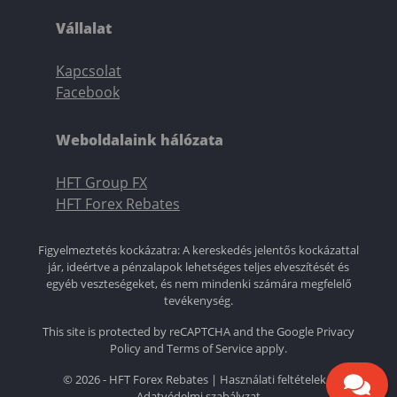
Vállalat
Kapcsolat
Facebook
Weboldalaink hálózata
HFT Group FX
HFT Forex Rebates
Figyelmeztetés kockázatra: A kereskedés jelentős kockázattal
jár, ideértve a pénzalapok lehetséges teljes elveszítését és
egyéb veszteségeket, és nem mindenki számára megfelelő
tevékenység.
This site is protected by reCAPTCHA and the Google
Privacy
Policy
and
Terms of Service
apply.
© 2026 - HFT Forex Rebates |
Használati feltételek
|
Adatvédelmi szabályzat