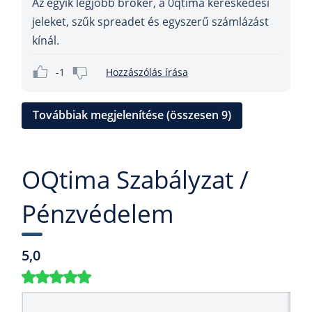
Az egyik legjobb bróker, a 0qtima kereskedési
jeleket, szűk spreadet és egyszerű számlázást
kínál.
-1
Hozzászólás írása
Továbbiak megjelenítése (összesen 9)
OQtima Szabályzat /
Pénzvédelem
5,0