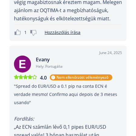
végig magabiztosnak éreztem magam. Melegen
ajánlom az OQTIMA-t a megbízhatóságuk,
hatékonyságuk és elkötelezettségük miatt.
1
Hozzászólás írása
June 24, 2025
Evany
Hely: Portugália
4.0
Nem ellenőrzött véleményező
"Spread do EUR/USD a 0.1 pip na conta ECN é
verdade mesmo! Confirmo aqui depois de 3 meses
usando"
Fordítás:
„Az ECN számlán lévő 0,1 pipes EUR/USD
spread valós! 3 hónap használat után