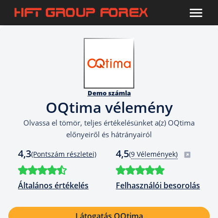
Demo számla
OQtima vélemény
Olvassa el tömör, teljes értékelésünket a(z) OQtima
előnyeiről és hátrányairól
4,3
4,5
(Pontszám részletei)
(
9 Vélemények)
Általános értékelés
Felhasználói besorolás
Látogatás OQtima