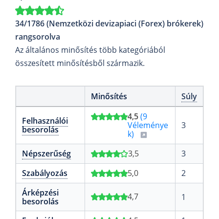
34/1786 (Nemzetközi devizapiaci (Forex) brókerek)
rangsorolva
Az általános minősítés több kategóriából
összesített minősítésből származik.
Minősítés
Súly
4,5
(9
Felhasználói
Véleménye
3
besorolás
k)
Népszerűség
3,5
3
Szabályozás
5,0
2
Árképzési
4,7
1
besorolás