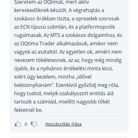
Szeretem az OQtimát, mert aktív
kereskedőknek készült. A végrehajtás a
szokásos órákban tiszta, a spreadek szorosak
az ECN típusú számlán, és a platformopciók
rugalmasak. Az MT5 a szokásos dolgaimhoz, és
az OQtima Trader alkalmazásuk, amikor nem
vagyok az asztaltól. Az egyetlen ok, amiért nem
nevezem tökéletesnek, az az, hogy még mindig
újabb, és a nyilvános értékelési minta kicsi,
ezért úgy kezelem, mintha „idővel
bebizonyítanám”. Ezenkívül győződj meg róla,
hogy tudod, melyik szabályozott entitás alá
tartozik a számlád, mielőtt nagyobb tőkét
fektetnél be.
0
Hozzászólás írása