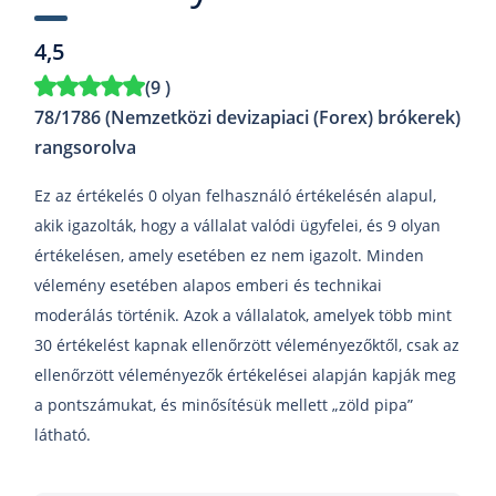
4,5
(
9
)
78/1786 (Nemzetközi devizapiaci (Forex) brókerek)
rangsorolva
Ez az értékelés 0 olyan felhasználó értékelésén alapul,
akik igazolták, hogy a vállalat valódi ügyfelei, és 9 olyan
értékelésen, amely esetében ez nem igazolt. Minden
vélemény esetében alapos emberi és technikai
moderálás történik. Azok a vállalatok, amelyek több mint
30 értékelést kapnak ellenőrzött véleményezőktől, csak az
ellenőrzött véleményezők értékelései alapján kapják meg
a pontszámukat, és minősítésük mellett „zöld pipa”
látható.