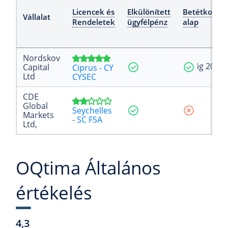
Licencek és
Elkülönített
Betétkompe
Vállalat
Rendeletek
ügyfélpénz
alap
Nordskov
ig 20 00
Capital
Ciprus - CY
Ltd
CYSEC
CDE
Global
Seychelles
Markets
- SC FSA
Ltd,
OQtima Általános
értékelés
4,3