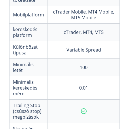
tőkeáttétel
cTrader Mobile, MT4 Mobile,
Mobilplatform
MT5 Mobile
kereskedési
cTrader, MT4, MT5
platform
Különbözet
Variable Spread
típusa
Minimális
100
letét
Minimális
kereskedési
0,01
méret
Trailing Stop
(csúszó stop)
megbízások
Skalpolás