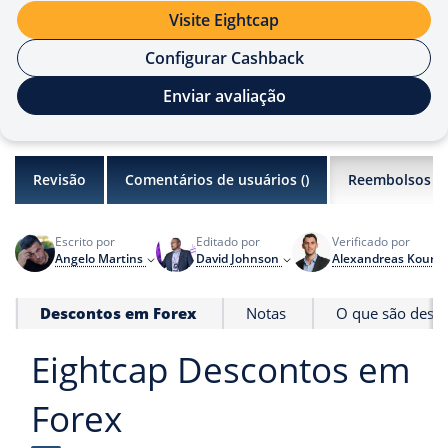
Visite Eightcap
Configurar Cashback
Enviar avaliação
Revisão
Comentários de usuários (
)
Reembolsos
Escrito por
Editado por
Verificado por
Angelo Martins
David Johnson
Alexandreas Kourri
Descontos em Forex
Notas
O que são desco
Eightcap Descontos em
Forex