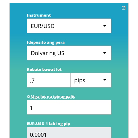
Instrument
EUR/USD
Ideposito ang pera
Dolyar ng US
Rebate bawat lot
pips
Mga lot na ipinagpalit
EUR.USD 1 laki ng pip