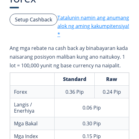
Tatalunin namin ang anumang
Setup Cashback
alok ng aming kakumpitensiya!
*
Ang mga rebate na cash back ay binabayaran kada
naisarang posisyon maliban kung ano naitukoy. 1
lot = 100,000 yunit ng base currency na naipalit.
Standard
Raw
Forex
0.36
Pip
0.24
Pip
Langis /
0.06
Pip
Enerhiya
Mga Bakal
0.30
Pip
Mga Index
0.15
Pip