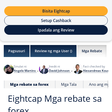
Bisita Eightcap
Setup Cashback
Ipadala ang Review
Pagsusuri
Review ng mga User (
)
Mga Rebate
Sinulat ni
Inedit ni
Fact checked by
Angelo Martins
David Johnson
Alexandreas Kourri
Mga rebate sa forex
Mga Tala
Ano ang mga 
Eightcap Mga rebate sa
forex