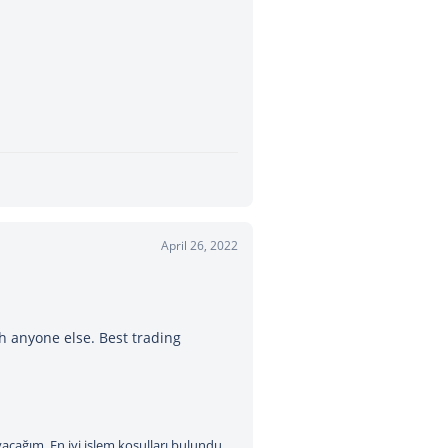
April 26, 2022
th anyone else. Best trading
cağım. En iyi işlem koşulları bulundu.