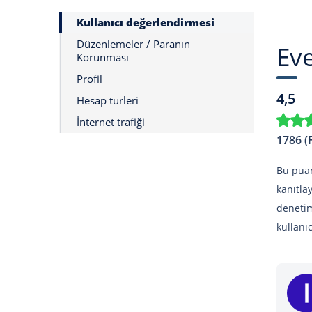
Kullanıcı değerlendirmesi
Düzenlemeler / Paranın
Eve
Korunması
Profil
4,5
Hesap türleri
İnternet trafiği
1786 (
Bu puan
kanıtla
denetim
kullanı