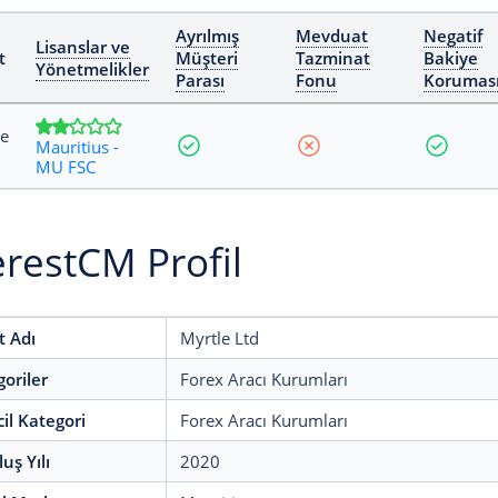
Ayrılmış
Mevduat
Negatif
Lisanslar ve
t
Müşteri
Tazminat
Bakiye
Yönetmelikler
Parası
Fonu
Korumas
e
Mauritius -
MU FSC
restCM Profil
t Adı
Myrtle Ltd
oriler
Forex Aracı Kurumları
cil Kategori
Forex Aracı Kurumları
uş Yılı
2020