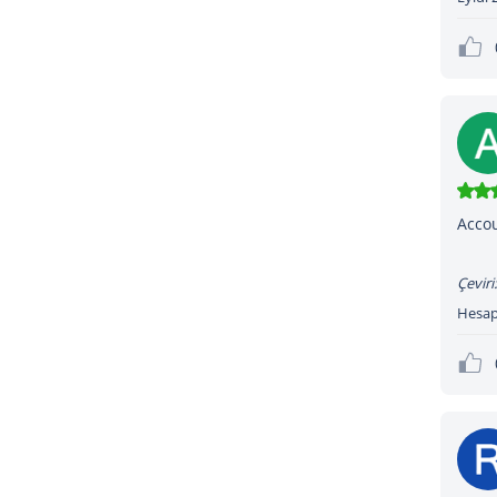
Acco
Çeviri:
Hesa