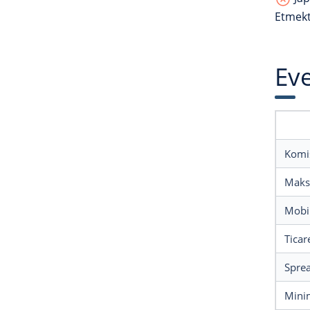
Etmekt
Eve
Komi
Maks
Mobil
Ticar
Spre
Mini