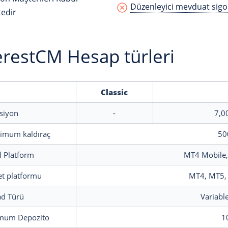
Düzenleyici mevduat sigo
edir
restCM Hesap türleri
Classic
siyon
-
7,0
imum kaldıraç
50
 Platform
MT4 Mobile,
et platformu
MT4, MT5,
ad Türü
Variabl
mum Depozito
1