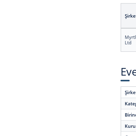
Şirke
Myrtl
Ltd
Eve
Şirke
Kateg
Birin
Kurul