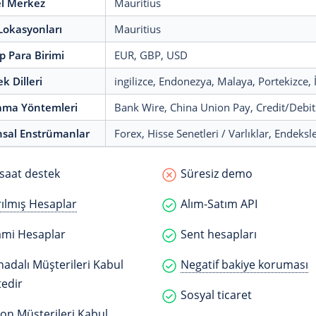
l Merkez
Mauritius
Lokasyonları
Mauritius
p Para Birimi
EUR
, GBP
, USD
k Dilleri
ingilizce
, Endonezya
, Malaya
, Portekizce
,
ama Yöntemleri
Bank Wire
, China Union Pay
, Credit/Debi
nsal Enstrümanlar
Forex
, Hisse Senetleri / Varlıklar
, Endeksl
saat destek
Süresiz demo
ılmış Hesaplar
Alım-Satım API
ami Hesaplar
Sent hesapları
adalı Müşterileri Kabul
Negatif bakiye koruması
edir
Sosyal ticaret
on Müşterileri Kabul