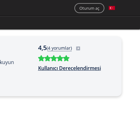
Oturum aç
4,5
(
4 yorumlar)
okuyun
Kullanıcı Derecelendirmesi