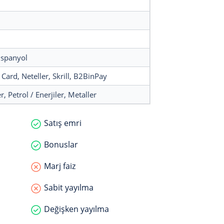
 İspanyol
t Card
, Neteller
, Skrill
, B2BinPay
er
, Petrol / Enerjiler
, Metaller
Satış emri
Bonuslar
Marj faiz
Sabit yayılma
Değişken yayılma