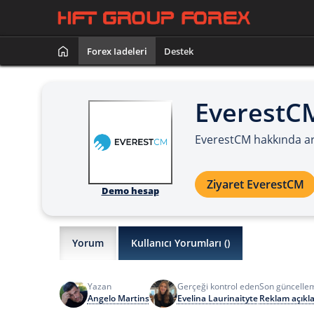
Forex Iadeleri
Destek
EverestC
EverestCM hakkında art
Ziyaret EverestCM
Demo hesap
Yorum
Kullanıcı Yorumları (
)
Yazan
Gerçeği kontrol eden
Son güncelle
Angelo Martins
Evelina Laurinaityte
Reklam açıkl