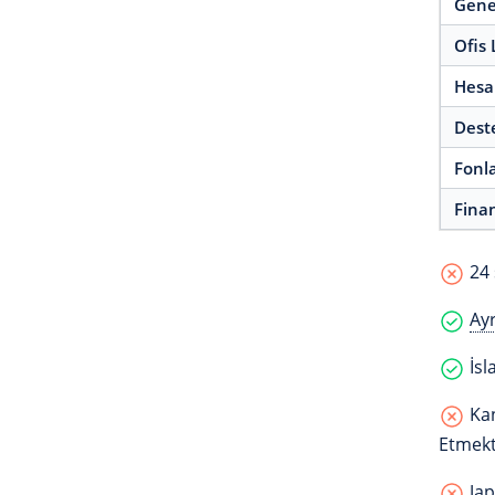
Gene
Ofis 
Hesa
Deste
Fonl
Fina
24 
Ayr
İsl
Kan
Etmekt
Jap