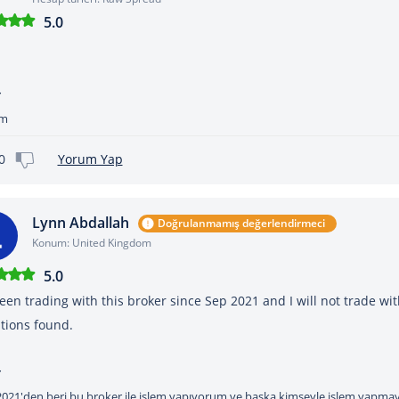
5.0
m
0
Yorum Yap
Lynn Abdallah
Doğrulanmamış değerlendirmeci
Konum: United Kingdom
5.0
been trading with this broker since Sep 2021 and I will not trade wi
tions found.
2021'den beri bu broker ile işlem yapıyorum ve başka kimseyle işlem yapmaya