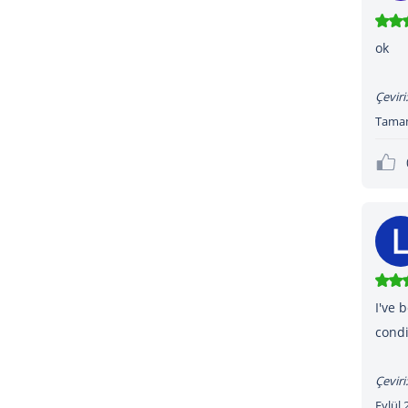
ok
Çeviri:
Tama
I've 
condi
Çeviri:
Eylül 