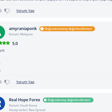
0
Yorum Yap
amyraniaponk
Doğrulanmamış değerlendirmeci
Konum: Malaysia
5.0
unt
p
0
Yorum Yap
Real Hope Forex
Doğrulanmış değerlendirmeci
Konum: South Korea
Hesap türleri: Raw Spread