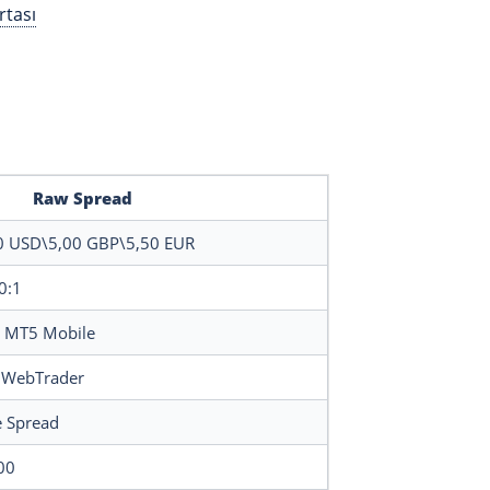
rtası
Raw Spread
0
USD\5,00
GBP\5,50
EUR
0:1
 MT5 Mobile
 WebTrader
e Spread
00