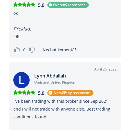
5.0
Ověřený recenzent
ok
Překlad:
OK
0
Nechat komentář
April 26, 2022
Lynn Abdallah
Umístění: United Kingdom
5.0
Neověřený recenzent
I've been trading with this broker since Sep 2021
and I will not trade with anyone else. Best trading
conditions found.