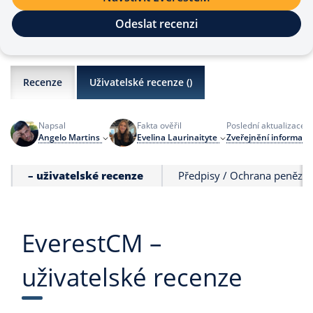
Odeslat recenzi
Recenze
Uživatelské recenze (
)
s
Napsal
Fakta ověřil
Poslední aktualizace
Angelo Martins
Evelina Laurinaityte
Zveřejnění informací
– uživatelské recenze
Předpisy / Ochrana peněz
EverestCM –
uživatelské recenze