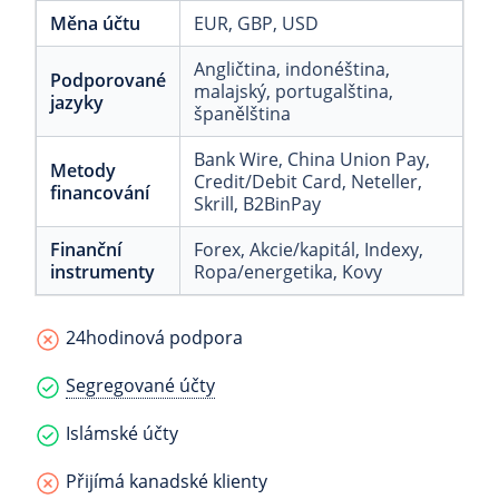
Měna účtu
EUR
, GBP
, USD
Angličtina
, indonéština
,
Podporované
malajský
, portugalština
,
jazyky
španělština
Bank Wire
, China Union Pay
,
Metody
Credit/Debit Card
, Neteller
,
financování
Skrill
, B2BinPay
Finanční
Forex
, Akcie/kapitál
, Indexy
,
instrumenty
Ropa/energetika
, Kovy
24hodinová podpora
Segregované účty
Islámské účty
Přijímá kanadské klienty