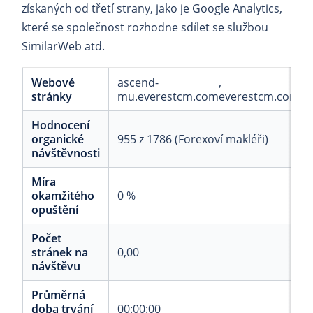
získaných od třetí strany, jako je Google Analytics,
které se společnost rozhodne sdílet se službou
SimilarWeb atd.
Webové
ascend-
stránky
mu.everestcm.com
everestcm.com
Hodnocení
organické
955 z 1786 (Forexoví makléři)
návštěvnosti
Míra
okamžitého
0 %
opuštění
Počet
stránek na
0,00
návštěvu
Průměrná
doba trvání
00:00:00