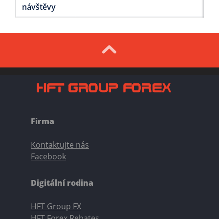
návštěvy
Firma
Kontaktujte nás
Facebook
Digitální rodina
HFT Group FX
HFT Forex Rebates