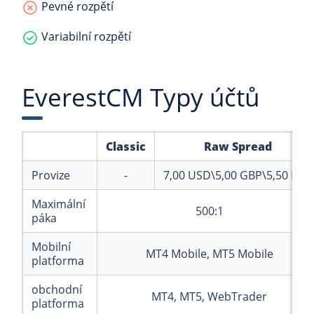
Pevné rozpětí
Variabilní rozpětí
EverestCM Typy účtů
Classic
Raw Spread
Provize
-
7,00
USD\5,00
GBP\5,50
EUR
Maximální
500:1
páka
Mobilní
MT4 Mobile, MT5 Mobile
platforma
obchodní
MT4, MT5, WebTrader
platforma