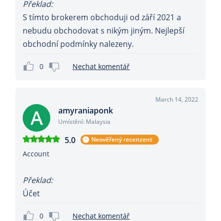
Překlad:
S tímto brokerem obchoduji od září 2021 a
nebudu obchodovat s nikým jiným. Nejlepší
obchodní podmínky nalezeny.
0
Nechat komentář
March 14, 2022
amyraniaponk
Umístění: Malaysia
5.0
Neověřený recenzent
Account
Překlad:
Účet
0
Nechat komentář