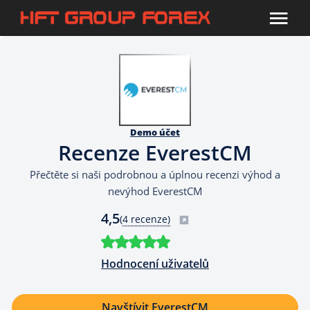
Demo účet
Recenze EverestCM
Přečtěte si naši podrobnou a úplnou recenzi výhod a
nevýhod EverestCM
4,5
(
4 recenze)
Hodnocení uživatelů
Navštívit EverestCM