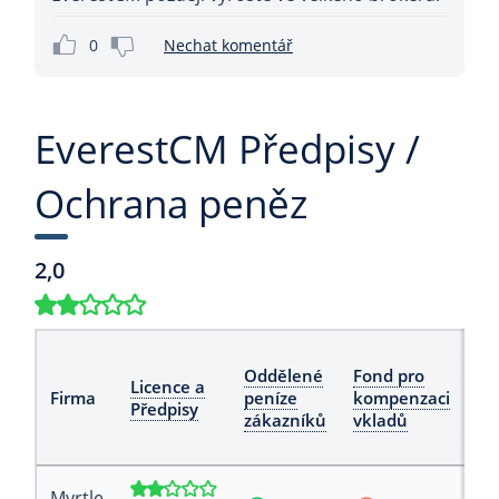
0
Nechat komentář
EverestCM Předpisy /
Ochrana peněz
2,0
Oddělené
Fond pro
Oc
Licence a
Firma
peníze
kompenzaci
zá
Předpisy
zákazníků
vkladů
zů
Myrtle