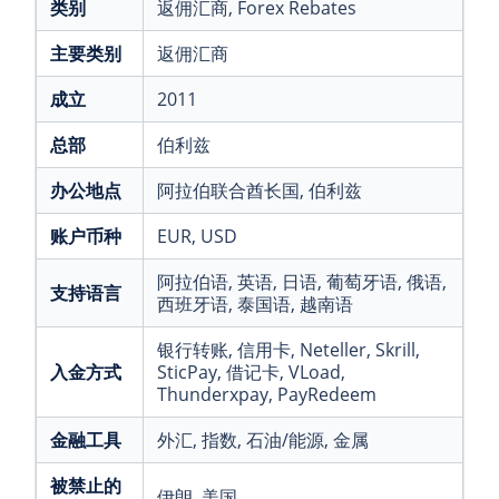
类别
返佣汇商
, Forex Rebates
主要类别
返佣汇商
成立
2011
总部
伯利兹
办公地点
阿拉伯联合酋长国
, 伯利兹
账户币种
EUR
, USD
阿拉伯语
, 英语
, 日语
, 葡萄牙语
, 俄语
,
支持语言
西班牙语
, 泰国语
, 越南语
银行转账
, 信用卡
, Neteller
, Skrill
,
入金方式
SticPay
, 借记卡
, VLoad
,
Thunderxpay
, PayRedeem
金融工具
外汇
, 指数
, 石油/能源
, 金属
被禁止的
伊朗
, 美国