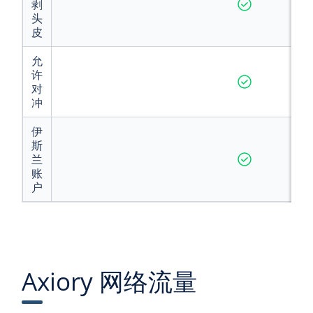
剥
头
皮
允
许
对
冲
伊
斯
兰
账
户
Axiory 网络流量