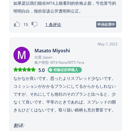
如果是以我们能在MT4上能看到的价格止损，亏也算亏的
明明白白，报价应该公开透明和公正。
15
1 条评论
申诉处理中
May 7, 2022
Masato Miyoshi
位置: Japan
账户类型: MT4 Nano/MT5 Tera
5.0
经验证的审稿人
なかなか良いです。思ったよりスプレッド少ないです。
コミッションがかかるプランにしてるからかもしれない
ですが、それにしても他社のそのプランと比べると、少
なくて良いです。平常のときであれば、スプレッドの開
きもひどくはないです。取り扱い銘柄も充分豊富です。
翻译: