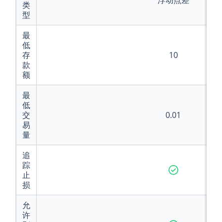
浮动点差
类
型
最
低
存
10
款
额
最
低
交
0.01
易
量
追
踪
止
损
允
许