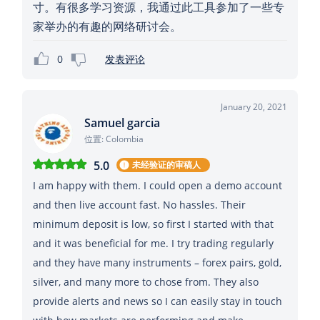
寸。有很多学习资源，我通过此工具参加了一些专
家举办的有趣的网络研讨会。
0
发表评论
January 20, 2021
Samuel garcia
位置: Colombia
5.0
未经验证的审稿人
I am happy with them. I could open a demo account
and then live account fast. No hassles. Their
minimum deposit is low, so first I started with that
and it was beneficial for me. I try trading regularly
and they have many instruments – forex pairs, gold,
silver, and many more to chose from. They also
provide alerts and news so I can easily stay in touch