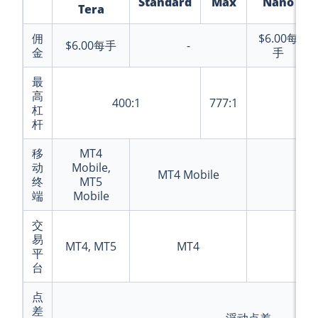
Standard
Max
Nano
Tera
佣
$6.00
每
$6.00
每手
-
金
手
最
高
400:1
777:1
400
杠
杆
移
MT4
动
Mobile,
MT4 Mobile
cT
终
MT5
端
Mobile
交
易
MT4, MT5
MT4
平
台
点
差