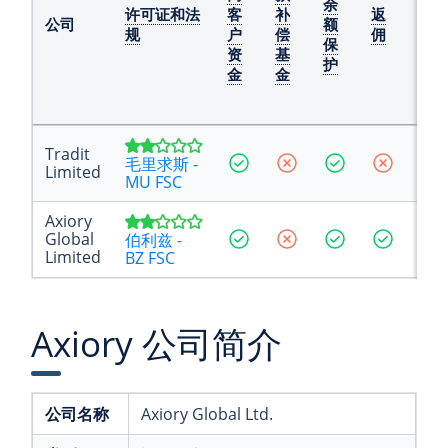
余
户
许可证和法
客
补
返
公司
额
的
规
户
偿
佣
保
最
资
基
护
大
金
金
杠
杆
Tradit
777
毛里求斯 -
Limited
: 1
MU FSC
Axiory
777
Global
伯利兹 -
: 1
Limited
BZ FSC
Axiory 公司简介
公司名称
Axiory Global Ltd.