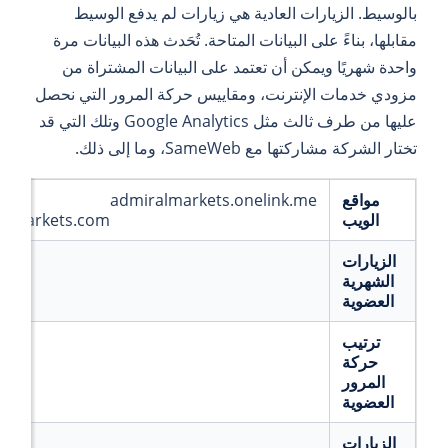
بالوسيط. الزيارات العادية هي زيارات لم يدفع الوسيط
مقابلها، بناءً على البيانات المتاحة. تُحَدث هذه البيانات مرة
واحدة شهريًا ويمكن أن تعتمد على البيانات المشتراة من
مزودي خدمات الإنترنت، ومقاييس حركة المرور التي نحصل
عليها من طرف ثالث مثل Google Analytics وتلك التي قد
تختار الشركة مشاركتها مع SameWeb، وما إلى ذلك.
مواقع
admiralmarkets.onelink.me
الويب
almarkets.com
الزيارات
الشهرية
العضوية
ترتيب
حركة
المرور
العضوية
الزيارات