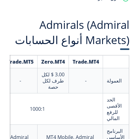
Admirals (Admiral
Markets) أنواع الحسابات
Trade.MT5
Zero.MT4
Trade.MT4
3.00 $
لكل
العمولة
-
طرف لكل
-
حصة
الحد
الأقصى
1000:1
للرفع
المالي
البرنامج
الأساسي
MT4 Mobile, Admiral
ile, Admiral