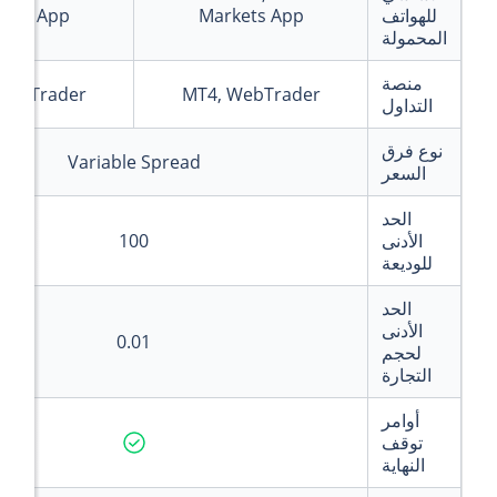
للهواتف
Markets App
kets App
المحمولة
منصة
WebTrader
MT4, WebTrader
التداول
نوع فرق
Variable Spread
السعر
الحد
الأدنى
100
للوديعة
الحد
الأدنى
0.01
لحجم
التجارة
أوامر
توقف
النهاية