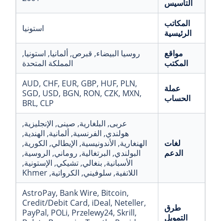
التأسيس
المكاتب
استونيا
الرئيسية
مواقع
روسيا البيضاء
, قبرص
, ألمانيا
, استونيا
,
المكتب
المملكة المتحدة
AUD
, CHF
, EUR
, GBP
, HUF
, PLN
,
عملة
SGD
, USD
, BGN
, RON
, CZK
, MXN
,
الحساب
BRL
, CLP
عربى
, البلغارية
, صينى
, الإنجليزية
,
هولندي
, الفرنسية
, ألمانية
, الهندية
,
لغات
الهنغارية
, الأندونيسية
, الإيطالي
, الكورية
,
الدعم
البولندي
, البرتغالية
, روماني
, الروسية
,
الأسبانية
, بنغالي
, تشيكي
, الإستونية
,
اللاتفية
, سلوفيني
, الكرواتية
, Khmer
AstroPay
, Bank Wire
, Bitcoin
,
Credit/Debit Card
, iDeal
, Neteller
,
طرق
PayPal
, POLi
, Przelewy24
, Skrill
,
التمويل