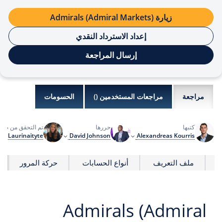
زيارة Admirals (Admiral Markets)
إعداد الاسترداد النقدي
إرسال المراجعة
مراجعة
مراجعات المستخدمين (
)
الحسومات
كتبها
حررها
تم التحقق من صحت
ina Laurinaityte
David Johnson
Alexandreas Kourris
م
ملف التعريف
أنواع الحسابات
حركة المرور
Admirals (Admiral