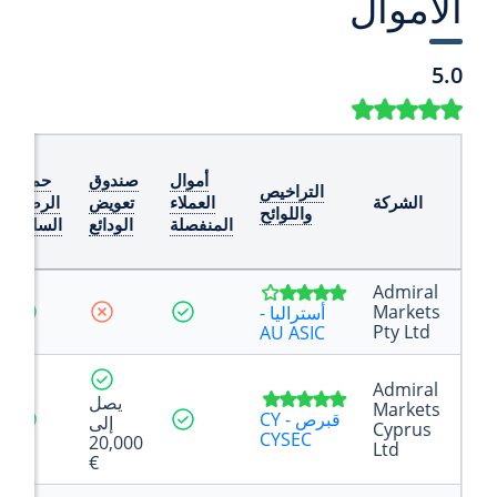
الأموال
5.0
أموال
صندوق
حماية
التراخيص
الشركة
العملاء
تعويض
الرصيد
واللوائح
المنفصلة
الودائع
السلبي
Admiral
Markets
أستراليا -
Pty Ltd
AU ASIC
Admiral
يصل
Markets
قبرص - CY
إلى
Cyprus
CYSEC
20,000
Ltd
€