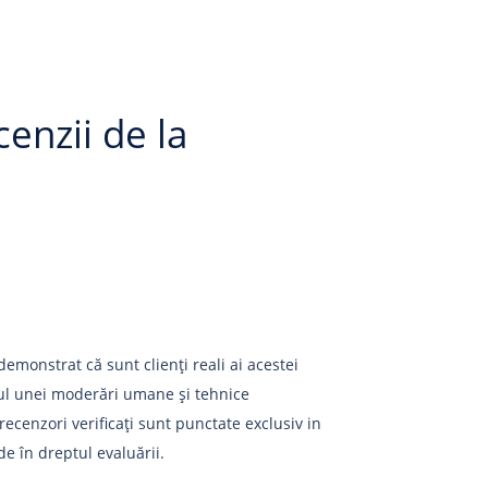
enzii de la
emonstrat că sunt clienți reali ai acestei
tul unei moderări umane și tehnice
ecenzori verificați sunt punctate exclusiv in
de în dreptul evaluării.