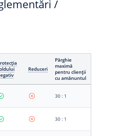
glementări /
Pârghie
rotecția
maximă
oldului
Reduceri
pentru clienții
egativ
cu amănuntul
30 : 1
30 : 1