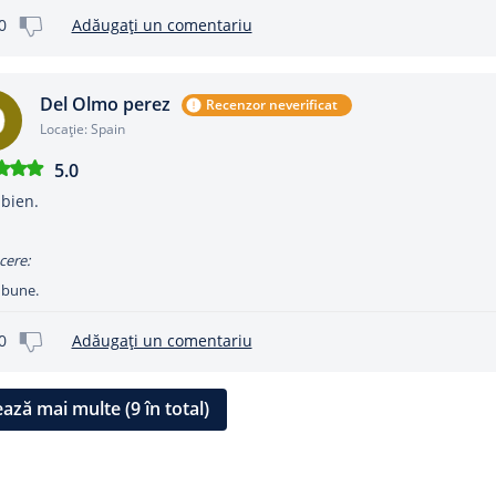
0
Adăugați un comentariu
Del Olmo perez
Recenzor neverificat
Locație: Spain
5.0
bien.
cere:
 bune.
0
Adăugați un comentariu
ează mai multe (9 în total)