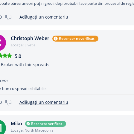
poate părea uneori puțin greoi, deși probabil face parte din procesul de reg
0
Adăugați un comentariu
Christoph Weber
Recenzor neverificat
Locație: Elveţia
5.0
Broker with fair spreads.
cere:
 bun cu spread echitabile.
0
Adăugați un comentariu
Miko
Recenzor verificat
Locație: North Macedonia