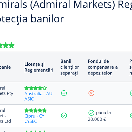
irals (Admiral Markets) Re
tecția banilor
Banii
Fondul de
P
Licențe și
anie
clienților
compensare a
s
Reglementări
separați
depozitelor
n
ral
ts Pty
Australia - AU
ASIC
ral
pâna la
ets
Cipru - CY
20.000 €
s Ltd
CYSEC