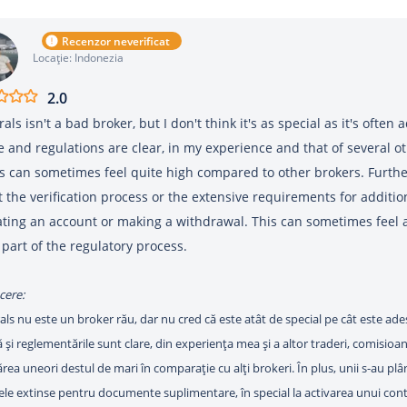
Recenzor neverificat
Locație: Indonezia
2.0
als isn't a bad broker, but I don't think it's as special as it's often
e and regulations are clear, in my experience and that of several ot
 can sometimes feel quite high compared to other brokers. Furt
 the verification process or the extensive requirements for additi
ating an account or making a withdrawal. This can sometimes feel 
y part of the regulatory process.
cere:
ls nu este un broker rău, dar nu cred că este atât de special pe cât este a
ă și reglementările sunt clare, din experiența mea și a altor traderi, comisioa
rea uneori destul de mari în comparație cu alți brokeri. În plus, unii s-au plâ
ele extinse pentru documente suplimentare, în special la activarea unui cont 