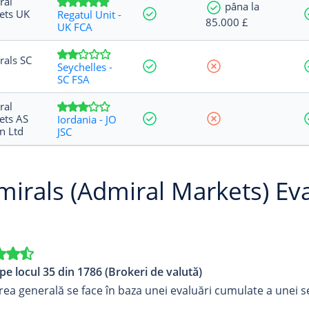
ral
pâna la
ets UK
Regatul Unit -
85.000 £
UK FCA
rals SC
Seychelles -
SC FSA
ral
ets AS
Iordania - JO
n Ltd
JSC
irals (Admiral Markets) Ev
pe locul 35 din 1786 (Brokeri de valută)
ea generală se face în baza unei evaluări cumulate a unei ser