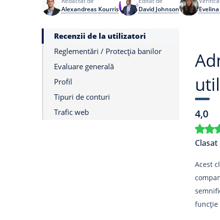
Redactat de
Editat de
Verifica
Alexandreas Kourris
David Johnson
Evelina
Recenzii de la utilizatori
Reglementări / Protecția banilor
Adm
Evaluare generală
uti
Profil
Tipuri de conturi
Trafic web
4,0
Clasat 
Acest c
compani
semnifi
funcție 