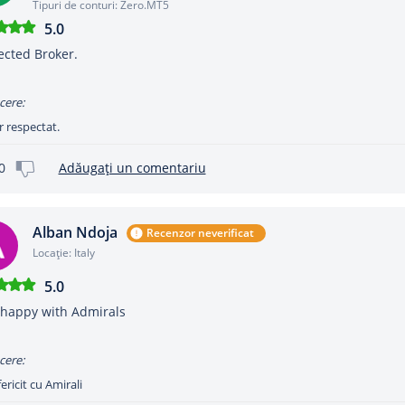
Tipuri de conturi: Zero.MT5
5.0
cted Broker.
cere:
 respectat.
0
Adăugați un comentariu
Alban Ndoja
Recenzor neverificat
Locație: Italy
5.0
happy with Admirals
cere:
ericit cu Amirali