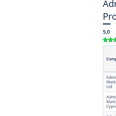
Adm
Pro
5,0
Comp
Admi
Marke
Ltd
Admi
Mark
Cypru