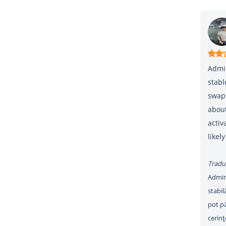
Admir
stabl
swaps
about
activ
likel
Tradu
Admira
stabil
pot pă
cerinț