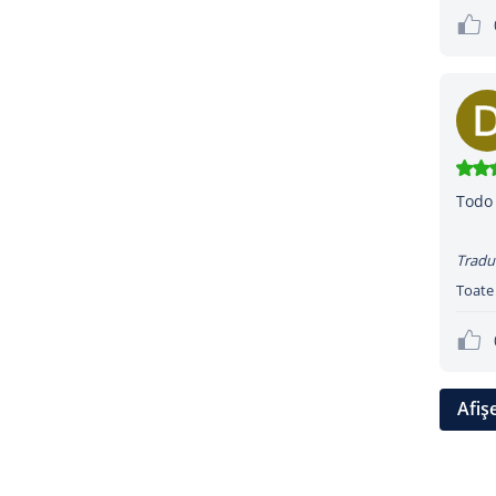
Todo 
Tradu
Toate
Afiș