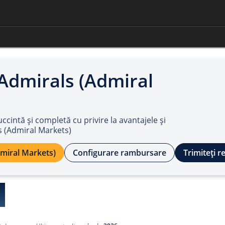
Admirals (Admiral
uccintă și completă cu privire la avantajele și
s (Admiral Markets)
dmiral Markets)
Configurare rambursare
Trimiteți r