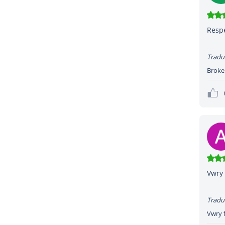
Respe
Tradu
Broker
Vwry 
Tradu
Vwry f