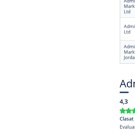
Admi
Mark
Ltd
Admi
Ltd
Admi
Mark
Jorda
Adm
4,3
Clasat 
Evaluar