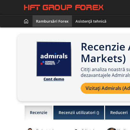
Rambursări Forex
Asistență tehnică
Recenzie 
Markets)
Citiți analiza noastră s
dezavantajele Admiral
Cont demo
Vizitați Admirals (A
Recenzie
Recenzii utilizatori (
)
Reduceri