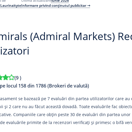
iunie 2026
t de
Ultima actualizare
 Laurinaityte
Informare privind conținutul publicitar ⇾
irals (Admiral Markets) Rec
lizatori
(
9
)
pe locul 158 din 1786 (Brokeri de valută)
lasament se bazează pe 7 evaluări din partea utilizatorilor care au d
i și 2 care nu au făcut această dovadă. Toate evaluările fac obiec
cative. Companiile care obțin peste 30 de evaluări din partea unor r
de evaluările primite de la recenzori verificați și primesc o bifă ver